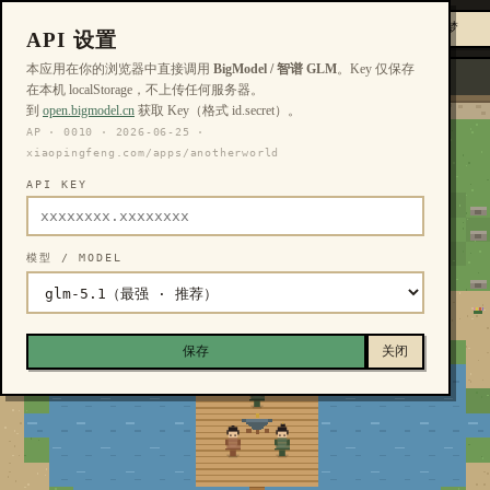
←
⏸
▶
⟲
🔌
界
工
大
开
重
接
未开始
暂
具
API 设置
始
置
入
观园 ·
停
集
本应用在你的浏览器中直接调用
BigModel / 智谱 GLM
。Key 仅保存
PIXEL
在本机 localStorage，不上传任何服务器。
TOWN
到
open.bigmodel.cn
获取 Key（格式 id.secret）。
AP · 0010 · 2026-06-25 ·
xiaopingfeng.com/apps/anotherworld
API KEY
模型 / MODEL
保存
关闭