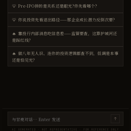
💡
Pre-IPO拼的是关系还是眼光?你先看哪个?
💡
你说投资先看退出路径——那企业成长潜力反倒次要?
🔥
靠投行内部消息吃信息差——监管要查，这算护城河还
是踩红线？
🔥
做八年无人识、连你的投资逻辑都查不到，低调是本事
还是怕见光？
↑
AI GENERATED · NOT REPRESENTATIVE · FOR REFERENCE ONLY