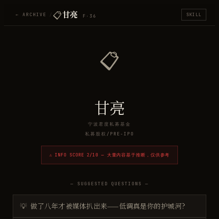
📋
甘亮
← ARCHIVE
/
SKILL
F·
36
📋
甘亮
宁波君度私募基金
私募股权/PRE-IPO
⚠ INFO SCORE
2
/10 — 大量内容基于推断，仅供参考
— SUGGESTED QUESTIONS —
💡
做了八年才被媒体扒出来——低调真是你的护城河?