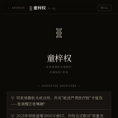
🧬
童梓权
← ARCHIVE
/
SKILL
F·
41
🧬
童梓权
诺泰澳赛诺生物制药
生物制药/多肽
— SUGGESTED QUESTIONS —
💡
司美格鲁肽火成这样，你说"能进严肃医疗链"才值钱
——是清醒还是嘴硬？
💡
2021年财报虚增3000万被ST，你现在还敢讲"质量优