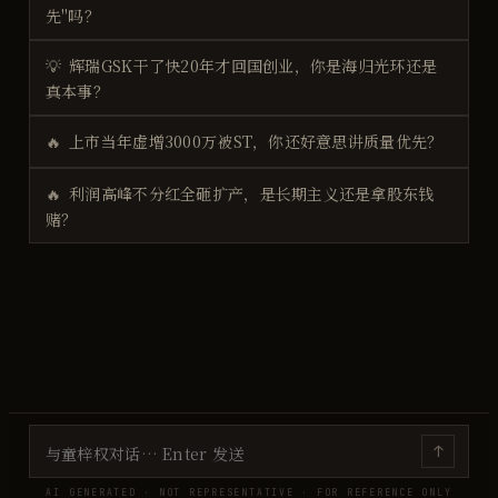
先"吗？
💡
辉瑞GSK干了快20年才回国创业，你是海归光环还是
真本事？
🔥
上市当年虚增3000万被ST，你还好意思讲质量优先？
🔥
利润高峰不分红全砸扩产，是长期主义还是拿股东钱
赌？
↑
AI GENERATED · NOT REPRESENTATIVE · FOR REFERENCE ONLY