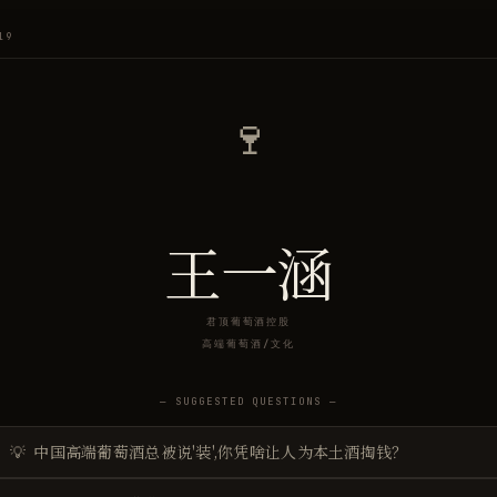
19
🍷
王一涵
君顶葡萄酒控股
高端葡萄酒/文化
— SUGGESTED QUESTIONS —
💡
中国高端葡萄酒总被说'装',你凭啥让人为本土酒掏钱？