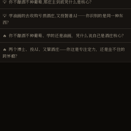
💡
你不酿酒不种葡萄,那庄主到底凭什么是核心？
💡
学油画的去收购亏损酒庄,又投智谱AI——你识别的是同一种东
西？
🔥
你不酿酒不种葡萄、学的还是油画，凭什么说自己是酒庄核心？
🔥
两个博士、投AI、又管酒庄——你这是专注定力，还是坐不住的
跨界瘾？