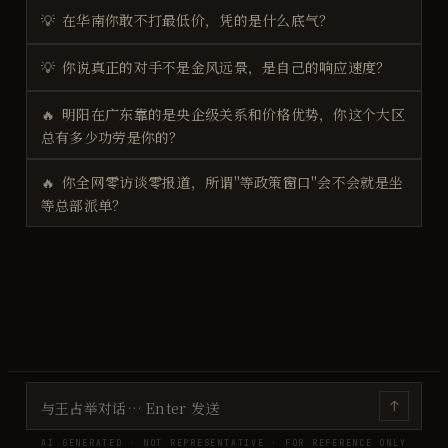
💡
在华南你敢不打最低价，凭的是什么底气？
💡
你说真正的对手不是金风远景，是自己的响应速度？
🔥
明阳在广东靠的是央企级关系和价格优势，你这个大区
总有多少功劳是你的？
🔥
你全网零访谈零报道，所谓"等政策窗口"会不会就是坐
等总部派单？
↑
AI GENERATED · NOT REPRESENTATIVE · FOR REFERENCE ONLY