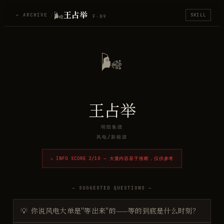
🌬️
王占举
← ARCHIVE
/
SKILL
F·
09
🌬️
王占举
明阳集团
风电/新能源
⚠ INFO SCORE
2
/10 — 大量内容基于推断，仅供参考
— SUGGESTED QUESTIONS —
💡
你说风电大单是"等出来"的——等的到底是什么时刻？