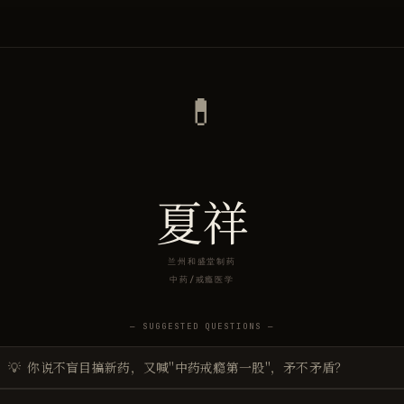
💊
夏祥
兰州和盛堂制药
中药/戒瘾医学
— SUGGESTED QUESTIONS —
💡
你说不盲目搞新药，又喊"中药戒瘾第一股"，矛不矛盾？