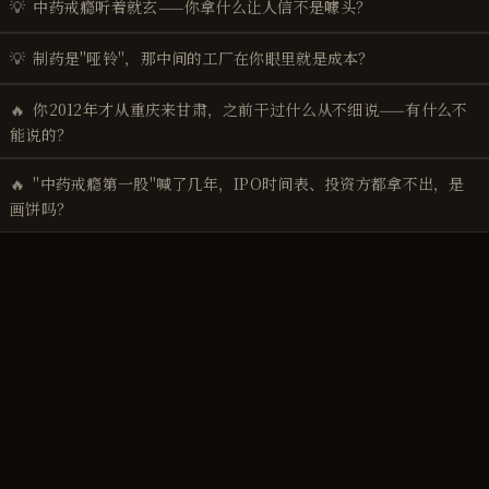
💡
中药戒瘾听着就玄——你拿什么让人信不是噱头？
💡
制药是"哑铃"，那中间的工厂在你眼里就是成本？
🔥
你2012年才从重庆来甘肃，之前干过什么从不细说——有什么不
能说的？
🔥
"中药戒瘾第一股"喊了几年，IPO时间表、投资方都拿不出，是
画饼吗？