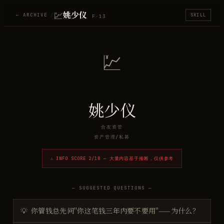
💹
姚少仪
← ARCHIVE
/
SKILL
F·
13
💹
姚少仪
合友资管
资产管理/私募
⚠ INFO SCORE
2
/10 — 大量内容基于推断，仅供参考
— SUGGESTED QUESTIONS —
💡
你管钱总先问"你这笔钱三年内要不要用"——为什么？