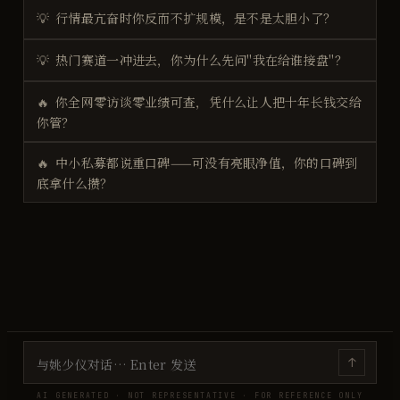
💡
行情最亢奋时你反而不扩规模，是不是太胆小了？
💡
热门赛道一冲进去，你为什么先问"我在给谁接盘"？
🔥
你全网零访谈零业绩可查，凭什么让人把十年长钱交给
你管？
🔥
中小私募都说重口碑——可没有亮眼净值，你的口碑到
底拿什么攒？
↑
AI GENERATED · NOT REPRESENTATIVE · FOR REFERENCE ONLY