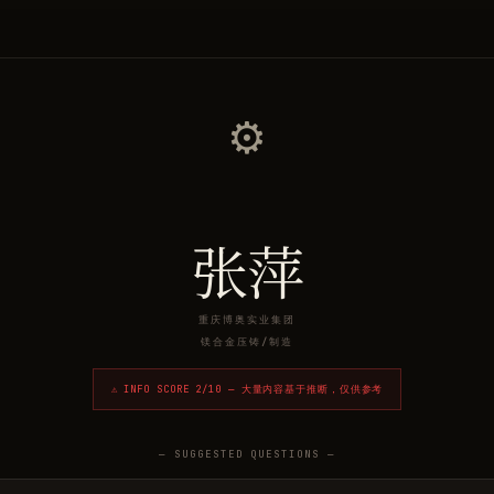
⚙️
张萍
重庆博奥实业集团
镁合金压铸/制造
⚠ INFO SCORE
2
/10 — 大量内容基于推断，仅供参考
— SUGGESTED QUESTIONS —