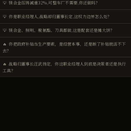
💡
镁合金压铸减重32%,可整车厂不需要,你还做吗？
💡
你是职业经理人,战略却归董事长定,这权力边界怎么处？
💡
镁合金、照明、聚氨酯、刀具都做,这是配套还是摊大饼？
🔥
你把政府补贴当生产要素，是经营本事，还是断了补贴就活不下
去？
🔥
战略归董事长汪武扬定，你这职业经理人到底是决策者还是执行
工具？