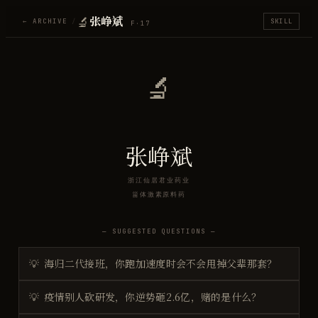
🔬
张峥斌
← ARCHIVE
/
SKILL
F·
17
🔬
张峥斌
浙江仙居君业药业
甾体激素原料药
— SUGGESTED QUESTIONS —
💡
海归二代接班，你跑加速度时会不会甩掉父辈那套？
💡
疫情别人砍研发，你逆势砸2.6亿，赌的是什么？