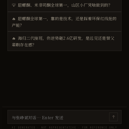
💡
屈螺酮、米非司酮全球第一，山区小厂凭啥做到的？
🔥
屈螺酮全球第一，靠的是技术，还是踩着环保红线抢的
产能？
🔥
海归二代接班，你逆势砸2.6亿研发，是远见还是替父
辈刷存在感？
↑
AI GENERATED · NOT REPRESENTATIVE · FOR REFERENCE ONLY