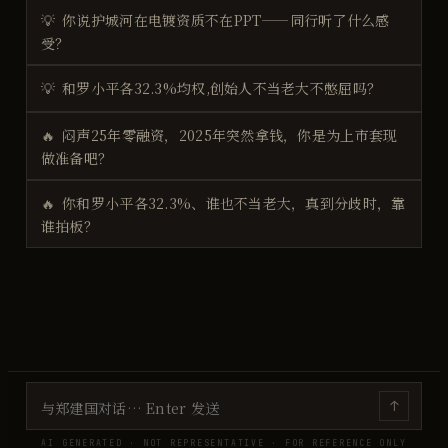
💡
你说护城河在电镀资质不在PPT——同行听了什么感
受？
💡
和罗小平各32.3%均权,创始人不当老大不憋屈吗？
🔥
闷声25年零融资，2025年突然拿钱，你是为上市套现
做准备吧？
🔥
你和罗小平各32.3%、谁也不当老大，真到分歧时，靠
谁拍板？
↑
AI GENERATED · NOT REPRESENTATIVE · FOR REFERENCE ONLY