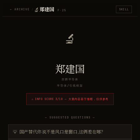
🔬
郑建国
← ARCHIVE
/
SKILL
F·
25
🔬
郑建国
崇辉半导体
半导体/引线框架
⚠ INFO SCORE
3
/10 — 大量内容基于推断，仅供参考
— SUGGESTED QUESTIONS —
💡
国产替代你说不是风口是窗口,这俩差在哪？