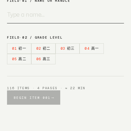
FIELD·01 / NAME OR HANDLE
FIELD·02 / GRADE LEVEL
01
初一
02
初二
03
初三
04
高一
05
高二
06
高三
116 ITEMS · 4 PHASES · ≈ 22 MIN
BEGIN ITEM·001