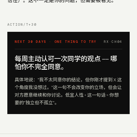
信任）。这不一定是你的问题，但需要被看见。
ACTION/T+30
NEXT 30 DAYS · ONE THING TO TRY
RX·CH
04
每周主动认可一次同学的观点 —— 哪
怕你不完全同意。
具体地说："我不太同意你的结论，但你刚才提到 X 这
个角度我没想过。"这一句不会改变你的立场，但会让
对方愿意继续和你讨论。低宜人性 + 这一句话 ≈ 你想
要的"独立但不孤立"。