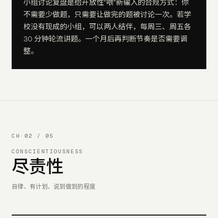
小组讨论复盘是给开放性"喂"新输入的合规方式：你
不需要少做题，只需要让做完的题被讨论一次。若学
校没有现成的小组，可以两人结伴，每周三、周五各
30 分钟轮流讲题。一个月后再判断节奏是否需要调
整。
CH·
02
/ 05
CONSCIENTIOUSNESS
尽责性
自律、有计划、说到做到的程度