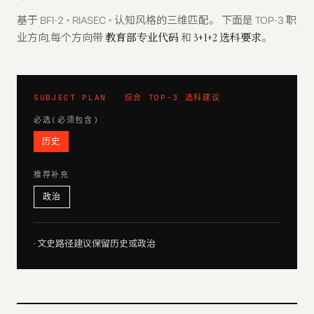
基于 BFI-2 + RIASEC
+ 认知风格
的三维匹配。 下面是 TOP-3 职
教育部专业代码
3+1+2 选科要求
业方向,每个方向带
和
。
SUBJECT PLAN · 综合 TOP-3 选科建议
必选(必须包含)
历史
推荐补充
政治
·
文史路径建议保留历史或政治