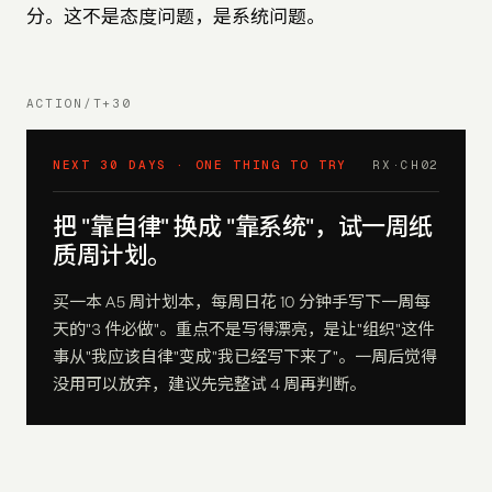
分。这不是态度问题，是系统问题。
ACTION/T+30
NEXT 30 DAYS · ONE THING TO TRY
RX·CH
02
把 "靠自律" 换成 "靠系统"，试一周纸
质周计划。
买一本 A5 周计划本，每周日花 10 分钟手写下一周每
天的"3 件必做"。重点不是写得漂亮，是让"组织"这件
事从"我应该自律"变成"我已经写下来了"。一周后觉得
没用可以放弃，建议先完整试 4 周再判断。