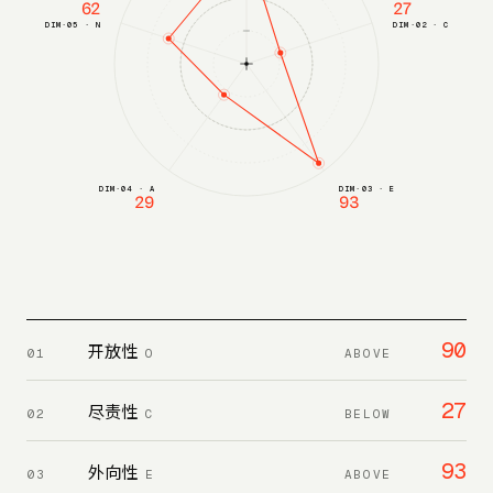
62
27
DIM·05 · N
DIM·02 · C
DIM·04 · A
DIM·03 · E
29
93
90
开放性
01
O
ABOVE
27
尽责性
02
C
BELOW
93
外向性
03
E
ABOVE