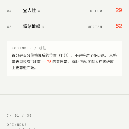
29
宜人性
04
A
BELOW
62
情绪敏感
05
N
MEDIAN
FOOTNOTE / 疏注
得分是百分位换算后的位置（T 分），不是答对了多少题。 人格
78
量表里没有 “对错” ——
的意思是： 你比 78% 同龄人在该维度
上更靠近右端。
CH·
01
/ 05
OPENNESS