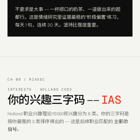
不要求是大事 —— 一杯顺口的奶茶、一道做出来的题
都行。这是情绪研究里证据最稳的"积极偏置"练习，
每天 1 句，连续 30 天。坚持比强度重要。
CH·06 / RIASEC
INTERESTS · HOLLAND CODE
IAS
你的兴趣三字码 ——
Holland 职业兴趣理论(1959)将兴趣分为 6 类。你的三字码是
主驱动
按你最强的 3 类排序得出的 —— 这是后续职业匹配的
信号
。