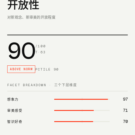
开放性
对新观念、新审美的开放程度
90
/100
T·
63
PCTILE
90
ABOVE NORM
FACET BREAKDOWN · 三个下层维度
97
想象力
71
审美感受
70
智识好奇