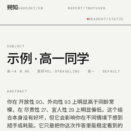
朔知
SHUOZHI/V0
REPORT/
YNOYUUXR
READOUT/STATIC
SUBJECT
示例 · 高一同学
高一
Α
0.95
·
良好
POL·
67
BASELINE ·
高一
· DEFAULT
ABSTRACT
你在 开放性 90、外向性 93 上明显高于同龄常
模，在 尽责性 27、宜人性 29 上明显偏低。这个组
合本身没有好坏，但它会影响你在不同情境下感到
顺手或耗能。
它只是把你这次作答里能稳定看到的