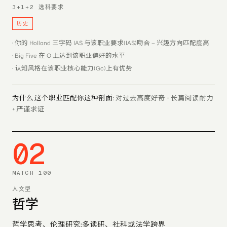
3+1+2 选科要求
历史
·
你的 Holland 三字码 IAS 与该职业要求(IAS)吻合 — 兴趣方向匹配度高
·
Big Five 在 O 上达到该职业偏好的水平
·
认知风格在该职业核心能力(Gc)上有优势
为什么 这个职业匹配你这种剖面:
对过去高度好奇 + 长篇阅读耐力
+ 严谨求证
0
2
MATCH
100
人文型
哲学
哲学思考、伦理研究;多读研、社科或法学跨界