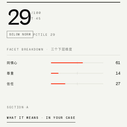
29
/100
T·
45
PCTILE
29
BELOW NORM
FACET BREAKDOWN · 三个下层维度
61
同情心
14
尊重
27
信任
SECTION·A
WHAT IT MEANS · IN YOUR CASE