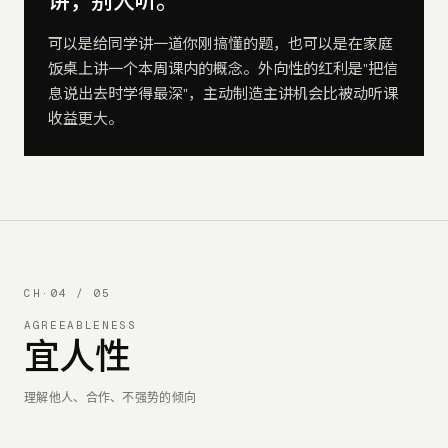
讲，别人听。
可以是给同学讲一道你刚搞懂的题，也可以是在家庭
饭桌上讲一个本周课内的概念。外向性的红利是"把信
息说出去时学得最深"，主动制造主讲机会比被动听课
收益更大。
CH·
04
/ 05
AGREEABLENESS
宜人性
理解他人、合作、不强势的倾向