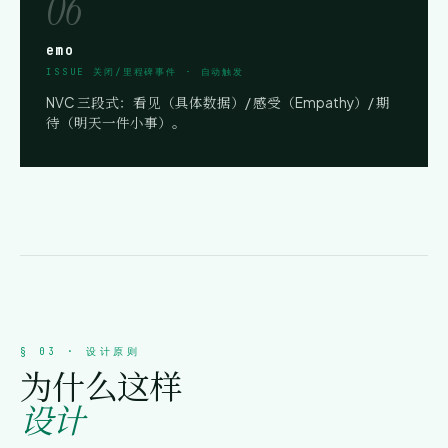
06
emo
ISSUE 关闭/里程碑事件 · 自动触发
NVC 三段式：看见（具体数据）/ 感受（Empathy）/ 期
待（明天一件小事）。
§ 03 · 设计原则
为什么这样
设计