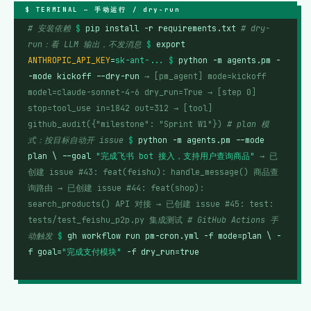
# 安装依赖
$
pip install -r requirements.txt
# dry-
run：看 LLM 输出，不发消息
$
export
ANTHROPIC_API_KEY
=
sk-ant-...
$
python -m agents.pm -
-mode kickoff --dry-run
→ [pm_agent] mode=kickoff
model=claude-sonnet-4-6 dry_run=True
→ [step 0]
stop=tool_use in=1842 out=312
→ [tool]
github_audit({"milestone": "Sprint W1"})
# plan 模
式：按目标自动开 issue
$
python -m agents.pm --mode
plan \ --goal
"完成飞书 bot 接入，支持用户查询商品"
→ 已
创建 issue #43: feat(feishu): handle_message() 商品查
询路由
→ 已创建 issue #44: feat(shop):
search_products() API 对接
→ 已创建 issue #45: test:
tests/test_feishu_p2p.py 集成测试
# GitHub Actions 手
动触发
$
gh workflow run pm-cron.yml -f mode=plan \ -
f goal=
"完成支付模块"
-f dry_run=true