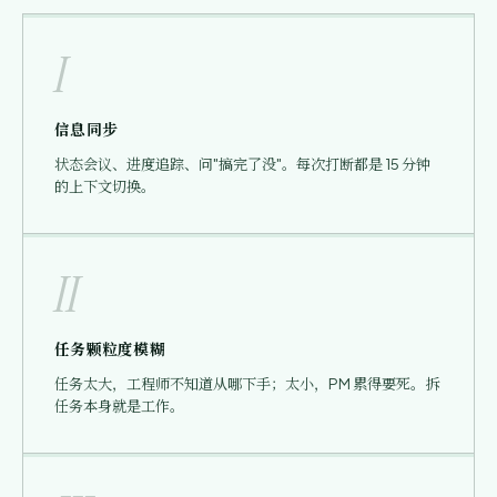
I
信息同步
状态会议、进度追踪、问"搞完了没"。每次打断都是 15 分钟
的上下文切换。
II
任务颗粒度模糊
任务太大，工程师不知道从哪下手；太小，PM 累得要死。拆
任务本身就是工作。