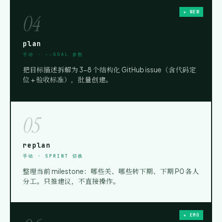
★ NEW
04
plan
手动 · --GOAL 参数
把目标描述拆解为 3-8 个结构化 GitHub issue（含代码定
位 + 验收标准），批量创建。
05
replan
手动 · SPRINT 切换
整理当前 milestone：哪些关、哪些转下期、下期 P0 各人
分工。只推建议，不直接操作。
★ EMO