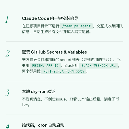
1
Claude Code 内一键安装向导
在任意项目目录下运行
，交互式收集团队
/team-pm-agent
信息，自动生成所有文件并填入真实配置。
2
配置 GitHub Secrets & Variables
安装向导会打印精确的 secret 列表（只列你用的平台）。飞
书用
，Slack 用
，
FEISHU_APP_ID
SLACK_WEBHOOK_URL
两个都用设
。
NOTIFY_PLATFORM=both
3
本地 dry-run 验证
不发真消息、不创建 issue，只看 LLM 输出质量。满意了再
live。
4
推代码，cron 自动启动