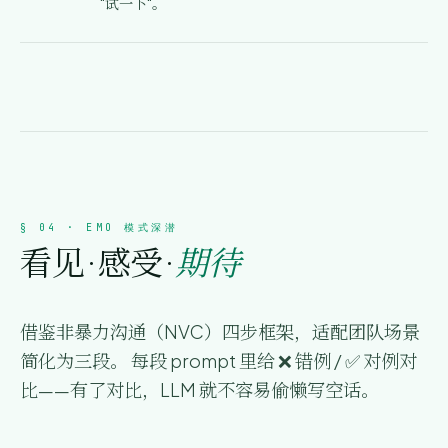
"试一下"。
§ 04 · EMO 模式深潜
看见 · 感受 ·
期待
借鉴非暴力沟通（NVC）四步框架，适配团队场景
简化为三段。 每段 prompt 里给 ❌ 错例 / ✅ 对例对
比——有了对比，LLM 就不容易偷懒写空话。