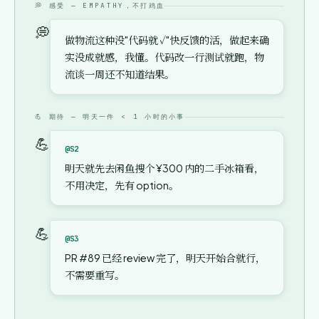
💭 感受 — EMPATHY，不打鸡血
💭
做物流这种没"代码就 ✓"快反馈的活，做起来确
实没成就感，我懂。代码改一行测试就跑，物
流谈一周还不知道结果。
💪 期待 — 明天一件 < 1 小时的小事
💪
@S2
明天就先去闲鱼搜个 ¥300 内的二手冰箱看，
不用决定，先有 option。
💪
@S3
PR #89 已经 review 完了，明天开始合就行，
不需要重写。