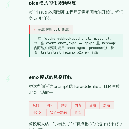
3
plan 模式的任务颗粒度
每个 issue 必须做到"工程师无需追问就能开始"。坏任
务 vs. 好任务：
完成飞书 bot 集成
在 feishu_webhook.py:handle_message()
中，当 event.chat_type == 'p2p' 且 message
含商品关键词时调用 shop_agent.process()，验
收：tests/test_feishu_p2p.py 全绿
4
emo 模式的风格红线
把这些词写进 prompt 的 forbidden list，LLM 生成
时会主动避开：
赋能
闭环
抓手
对齐
落地
加油
冲冲冲
我们一定能
必胜
替换成人话："我看到了" / "有点担心" / "这个能不能" /