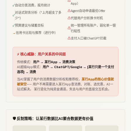
⚠
App）
✓
自动分类消费，按月统计
⚠
Agent自动申请最优Offer
对话式财务分析（"上月超支了多
✓
少"）
⚠
代替用户分析换卡时机
✓
预算建议与储蓄目标
统一管理所有账户，弱化单一银
⚠
行粘性
→
信用卡比较与推荐（进行中）
⚠
支付入口被ChatGPT拦截
⚡ 核心威胁：用户关系的中间层
传统模式：
用户 → 某行App → 消费决策
AI超级App模式：
用户 → ChatGPT/Google → [某行只是一个支付
选项] → 消费
当AI掌握了用户的消费数据分析权和推荐权，
某行App的核心价值就
被架空
—— 用户不再需要进入某行App查消费、对账、选优惠，AI一
站式解决。 某行退化为纯资金通道，失去与用户的直接交互机会。
🛡️ 反制策略：让某行数据比AI聚合数据更有价值