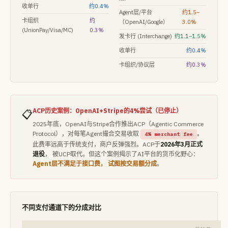
收单行
约0.4%
Agent层/平台
约1.5–
卡组织
约
（OpenAI/Google）
3.0%
(UnionPay/Visa/MC)
0.3%
发卡行 (Interchange)
约1.1–1.5%
收单行
约0.4%
卡组织/协议层
约0.3%
ACP历史案例：OpenAI+Stripe的4%尝试（已停止）
📋
2025年底，OpenAI与Stripe合作推出ACP（Agentic Commerce
Protocol），对每笔Agent撮合交易收取
。
4% merchant fee
此费率远高于传统支付，商户反弹强烈。ACP于
2026年3月正式
退役
， 被UCP取代。但这个案例揭示了AI平台的货币化野心：
Agent层不满足于接口费， 试图按交易额分成
。
不同支付通道下的分成对比