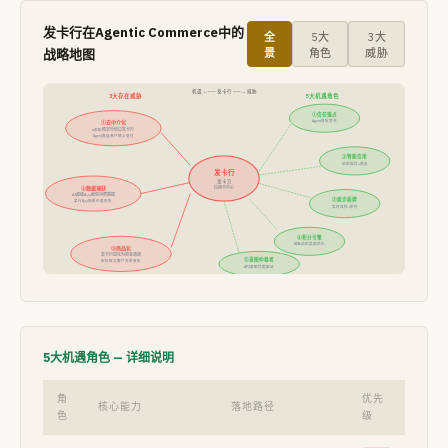
发卡行在Agentic Commerce中的
全
5大
3大
战略地图
景
角色
威胁
机遇 ←── 发卡行 ──→ 威胁
3大存在威胁
5大机遇角色
①信任锚点
Agent身份背书
①去中介化
x402/稳定币绕过发卡行
Agent直连商户链上支付
②智能信用
动态授信+透支
发卡行
发卡方
信用卡中心
②数据捕获
AI超级App截获消费数据
③欺诈盾牌
某行App场景价值丧失
实时风控+拒付
④积分引擎
AI驱动的奖励优化
③商品化
发卡行退化为资金通道
⑤意图仲裁者
定价权与客户关系丧失
AP2意图凭据验证
5大机遇角色 — 详细说明
角
优先
核心能力
落地路径
色
级