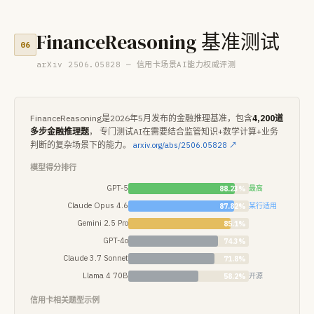
FinanceReasoning 基准测试
06
arXiv 2506.05828 — 信用卡场景AI能力权威评测
FinanceReasoning是2026年5月发布的金融推理基准，包含
4,200道
多步金融推理题
， 专门测试AI在需要结合监管知识+数学计算+业务
判断的复杂场景下的能力。
arxiv.org/abs/2506.05828 ↗
模型得分排行
GPT-5
88.23%
最高
Claude Opus 4.6
87.82%
某行适用
Gemini 2.5 Pro
85.1%
GPT-4o
74.3%
Claude 3.7 Sonnet
71.8%
Llama 4 70B
58.2%
开源
信用卡相关题型示例