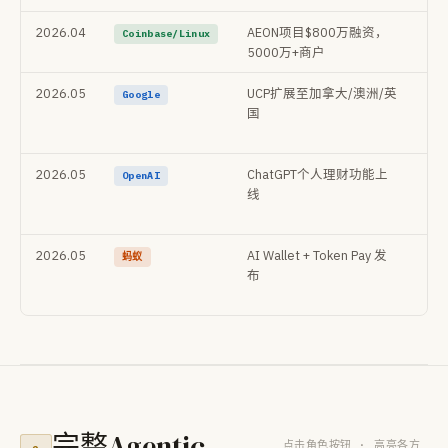
2026.04
AEON项目$800万融资，
x4
Coinbase/Linux
5000万+商户
付
2026.05
UCP扩展至加拿大/澳洲/英
AP
Google
国
卡
时
2026.05
ChatGPT个人理财功能上
🚨
OpenAI
线
直
服
2026.05
AI Wallet + Token Pay 发
中国
蚂蚁
布
付
阶
完整Agentic
点击角色按钮 · 高亮各方