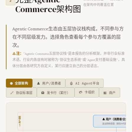
2
在架构中的覆盖位置
Commerce架构图
Agentic Commerce生态由五层协议栈构成，不同参与方
在不同层级发力。选择角色查看每个参与方覆盖的层
次。
⚠️ 注：
"Agentic Commerce五层协议栈"是本报告的分析框架，并非行业标准
术语。行业内各层有时被称为"协议生态系统"或"Agent支付基础设施"，具
体分层由各研究方自定义，某行应建立自己的分层语言。
🌐 全部架构
👤 用户/消费者
🤖 AI Agent平台
💳 卡组织
🔗 协议标准层
🏦 发卡行（某行）
🏪 商户
L0 用户意图
👤 用户（消费者/企业）
发出购物意图 · 授权AI代理消费