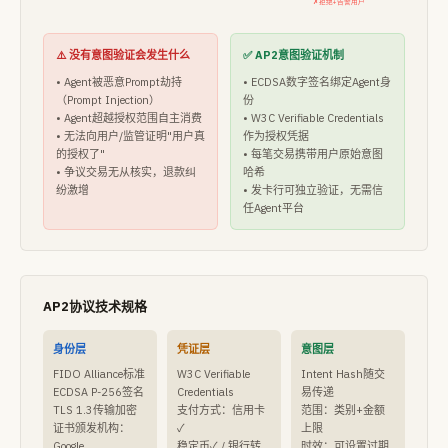
✗拒绝+告警用户
⚠️ 没有意图验证会发生什么
✅ AP2意图验证机制
• Agent被恶意Prompt劫持
• ECDSA数字签名绑定Agent身
（Prompt Injection）
份
• Agent超越授权范围自主消费
• W3C Verifiable Credentials
• 无法向用户/监管证明"用户真
作为授权凭据
的授权了"
• 每笔交易携带用户原始意图
• 争议交易无从核实，退款纠
哈希
纷激增
• 发卡行可独立验证，无需信
任Agent平台
AP2协议技术规格
身份层
凭证层
意图层
FIDO Alliance标准
W3C Verifiable
Intent Hash随交
ECDSA P-256签名
Credentials
易传递
TLS 1.3传输加密
支付方式：信用卡
范围：类别+金额
证书颁发机构：
✓
上限
Google
稳定币✓ / 银行转
时效：可设置过期