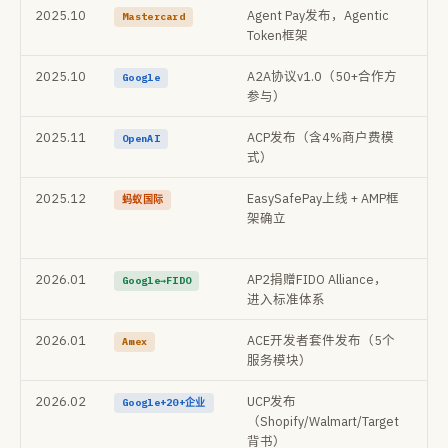
2025.10
Agent Pay发布，Agentic
灵
Mastercard
Token框架
传
2025.10
A2A协议v1.0（50+合作方
Ag
Google
参与）
标
2025.11
ACP发布（含4%商户费模
⚠️
OpenAI
式）
激
2025.12
EasySafePay上线 + AMP框
KY
蚂蚁国际
架确立
Tru
次
2026.01
AP2捐赠FIDO Alliance，
🔑
Google→FIDO
进入标准体系
略
2026.01
ACE开发者套件发布（5个
发
Amex
服务模块）
入A
2026.02
UCP发布
全
Google+20+企业
（Shopify/Walmart/Target
盖
背书）
Vi