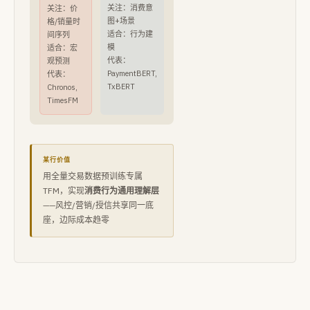
关注：消费意
关注：价
图+场景
格/销量时
适合：行为建
间序列
模
适合：宏
代表：
观预测
PaymentBERT,
代表：
TxBERT
Chronos,
TimesFM
某行价值
用全量交易数据预训练专属
TFM，实现
消费行为通用理解层
——风控/营销/授信共享同一底
座，边际成本趋零