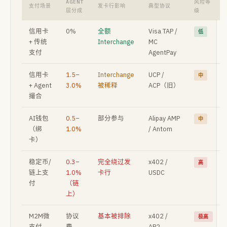
AGENT
风险等
支付场景
发卡行影响
典型协议
层分成
级
信用卡
0%
全额
Visa TAP /
低
+ 传统
Interchange
MC
支付
AgentPay
信用卡
1.5–
Interchange
UCP /
中
+ Agent
3.0%
被稀释
ACP（旧）
撮合
AI钱包
0.5–
部分参与
Alipay AMP
中
（绑
1.0%
/ Antom
卡）
稳定币/
0.3–
完全绕过发
x402 /
高
链上支
1.0%
卡行
USDC
付
（链
上）
M2M微
协议
基本被排除
x402 /
极高
支付
费
AP2