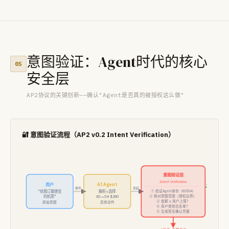
意图验证：Agent时代的核心
05
安全层
AP2协议的关键创新——确认"Agent是否真的被授权这么做"
🔐 意图验证流程（AP2 v0.2 Intent Verification）
意图验证层
Intent Verification
用户
AI Agent
✓通过
委托
发起
"给我订最便宜
解析+选择
① 验证Agent身份（ECDSA）
的机票"
BJ→SH $280
② 核对意图范围（授权边界）
③ 金额 ≤ 用户上限？
原始意图
具体动作
④ 商户类别白名单？
⑤ 生成签名确认凭据