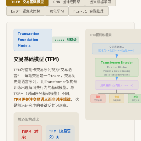
TSFM 交易基础模型
GNN 图神经网络
因果机器学习
EmDT 紧急决策树
强化学习
Fin-o1 金融推理
Transaction
TFM预训练框架
Foundation
★★★★★ 战略级
Models
交易序列输入
[星巴克,$32][超市,$156][加油,$400]...
交易基础模型 (TFM)
Transformer Encoder
Multi-Head Attention
TFM将信用卡交易序列视为"交易语
Position + Context Encoding
Cross-Transaction Patterns
言"——每笔交易是一个token，交易历
史是语言序列， 用Transformer架构预
用户消费行为向量 (768-dim)
训练出理解消费行为的基础模型。与
TSFM（时间序列基础模型）不同，
风控
营销
授信
TFM更关注交易语义而非时序规律
， 这
异常检测
消费预测
额度优化
是前沿研究中的关键反共识洞察。
核心架构对比
TFM（交易语
TSFM（时
义）★
序）