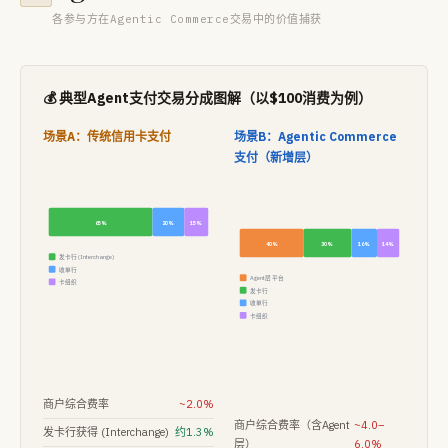
各参与方在Agentic Commerce交易中的价值捕获
💰 典型Agent支付交易分成图解（以$100消费为例）
场景A：传统信用卡支付
场景B：Agentic Commerce
支付（新增层）
65%
20%
15%
40%
30%
16%
14%
发卡行 (Interchange)
收单行
Agent层 平台
卡组织
发卡行
收单行
卡组织
商户综合费率
~2.0%
商户综合费率（含Agent
~4.0–
发卡行获得 (Interchange)
约1.3%
层）
6.0%