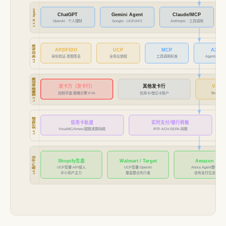
L1 AI Agent
ChatGPT
Gemini Agent
Claude/MCP
OpenAI · 个人理财
Anthropic · 工具调用
Google · UCP/AP2
L2 协议/标准
AP2/FIDO
UCP
MCP
A2A
身份验证·意图签名
全商业旅程
工具调用标准
Agent间协作
L3 金融基础设施
发卡方（发卡行）
其他发卡行
Visa 
控制平面·策略引擎·KYA
信用卡/借记卡账户
TAP·Age
L4 支付轨道
信用卡轨道
实时支付/银行转账
Visa/MC/Amex/银联清算网络
RTP·ACH·SEPA·网联
L5 商户/平台
Shopify生态
Walmart / Target
Amazon
UCP签署·API接入
UCP签署·OpenAI
Alexa Agent整合
中小商户主力
垂直整合先行者
自有支付生态