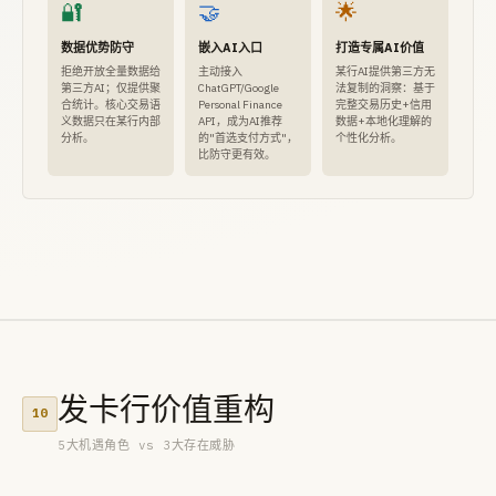
🔐
🤝
🌟
数据优势防守
嵌入AI入口
打造专属AI价值
拒绝开放全量数据给
主动接入
某行AI提供第三方无
第三方AI；仅提供聚
ChatGPT/Google
法复制的洞察：基于
合统计。核心交易语
Personal Finance
完整交易历史+信用
义数据只在某行内部
API，成为AI推荐
数据+本地化理解的
分析。
的"首选支付方式"，
个性化分析。
比防守更有效。
发卡行价值重构
10
5大机遇角色 vs 3大存在威胁