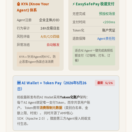
🤖 KYA (Know Your
⚡ EasySafePay 极速支付
Agent) 体系
无密完成
预授权场景
Agent注册
企业主体/DID
支付时间
<200ms
行为审计
24h交易日志
Token化
账户凭证
风险评级
A/B/C/D四级
退款保障
Agent责任险
异常冻结
自动触发
适合AI Agent一键完成高频低
额支付（订咖啡、打车、订
KYA = 针对Agent的KYC，防
餐）
止恶意Agent伪装合法消费
🆕 AI Wallet + Token Pay（2026年5月26
最新 5/26
日）
蚂蚁最新发布的AI Wallet采用
Token化账户
架构：
每个AI Agent绑定唯一支付Token，而非共享用户账
户。 Token携带
消费限制元数据
（类别白名单、金
额上限、时效）。 同时开源了AMP核心
SDK（Apache 2.0），鼓励第三方Agent接入蚂蚁支
付生态。