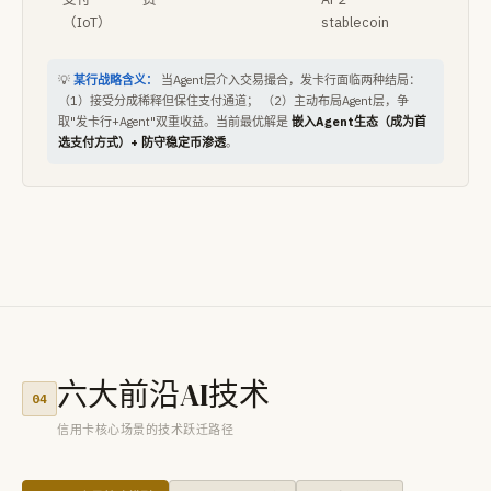
（IoT）
stablecoin
💡
某行战略含义：
当Agent层介入交易撮合，发卡行面临两种结局：
（1）接受分成稀释但保住支付通道； （2）主动布局Agent层，争
取"发卡行+Agent"双重收益。当前最优解是
嵌入Agent生态（成为首
选支付方式）+ 防守稳定币渗透
。
六大前沿AI技术
04
信用卡核心场景的技术跃迁路径