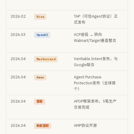
签
2026.02
TAP（可信Agent协议）正
HT
Visa
式发布
证A
2026.03
ACP退役 → 转向
通
OpenAI
Walmart/Target垂直整合
败
转
2026.04
Verifiable Intent发布，与
密
Mastercard
Google联合
证
2026.04
Agent Purchase
发
Amex
Protection发布（全球首
河
个）
险
2026.04
APOP框架发布，5笔生产
中
银联
交易完成
标
验
2026.04
AMP协议开源
4
蚂蚁国际
生