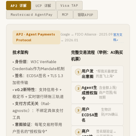
Visa TAP
AP2 详解
UCP 详解
Mastercard AgentPay
MCP
银联APOP
AP2 · Agent Payments
Google → FIDO Alliance · 2025.09
官方文
档↗
Protocol
→ 2026.01
技术架构
完整交易流程（举例：AI购买
机票）
•
身份层
：W3C Verifiable
Credentials作为Mandate机制
用户发
"帮我买最便宜
1
•
签名
：ECDSA签名 + TLS 1.3
出意图
的直飞上海"
加密传输
Agent生
含金额上限/
2
•
v0.2新特性
：支持信用卡 +
成授权指
商户范围/有
稳定币 + 实时银行转账三轨道
效期
令
•
支付方式无关
（Rail-
用户
生物识
agnostic）：不绑定具体支付
3
ECDSA签
别/PIN确认
工具
名
•
意图验证
：每笔交易附带用
商户
户签名的"授权指令"
签名链验证→
4