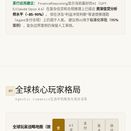
某行应用建议：
FinanceReasoning显示当前最好的AI（GPT-
5/Claude Opus 4.6）在复杂信贷和合规推理上已接近
资深信贷分析
师水平（~85-90%）
。 但在涉及"利益冲突判断"等道德推理题
（Agent支付合规）上仍弱于人类。 建议将AI用于
标准化审批（95%
案例）
，复杂边界案例仍保留人工审核。
全球核心玩家格局
07
Agentic Commerce生态中的角色与竞合关系
支
AI
发
协
全球玩家战略地图（按
全
付
平
卡
议