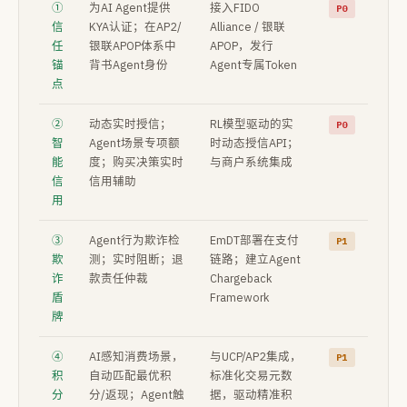
①
为AI Agent提供
接入FIDO
P0
信
KYA认证；在AP2/
Alliance / 银联
任
银联APOP体系中
APOP，发行
锚
背书Agent身份
Agent专属Token
点
②
动态实时授信；
RL模型驱动的实
P0
智
Agent场景专项额
时动态授信API；
能
度；购买决策实时
与商户系统集成
信
信用辅助
用
③
Agent行为欺诈检
EmDT部署在支付
P1
欺
测；实时阻断；退
链路；建立Agent
诈
款责任仲裁
Chargeback
盾
Framework
牌
④
AI感知消费场景，
与UCP/AP2集成，
P1
积
自动匹配最优积
标准化交易元数
分
分/返现；Agent触
据，驱动精准积