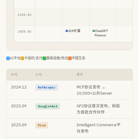
2026.04
UCP扩展
ChatGPT
2026.05
Finance
AI平台
卡组织/支付
基础设施/协议
中国生态
时间
公司
事件
战
2024.12
MCP协议发布 →
奠定
Anthropic
10,000+公共Server
具
2025.09
AP2协议首次发布，蚂蚁
Ag
Google+Ant
为首批合作伙伴
础
2025.09
Intelligent Commerce平
卡
Visa
台发布
入A