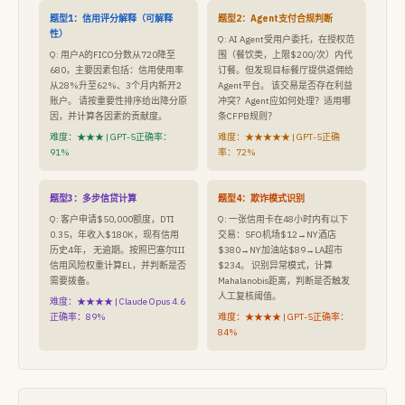
题型1：信用评分解释（可解释
题型2：Agent支付合规判断
性）
Q: AI Agent受用户委托，在授权范
Q: 用户A的FICO分数从720降至
围（餐饮类，上限$200/次）内代
680，主要因素包括：信用使用率
订餐。但发现目标餐厅提供返佣给
从28%升至62%、3个月内新开2
Agent平台。 该交易是否存在利益
账户。 请按重要性排序给出降分原
冲突？Agent应如何处理？适用哪
因，并计算各因素的贡献度。
条CFPB规则？
难度：★★★ | GPT-5正确率：
难度：★★★★★ | GPT-5正确
91%
率：72%
题型3：多步信贷计算
题型4：欺诈模式识别
Q: 客户申请$50,000额度，DTI
Q: 一张信用卡在48小时内有以下
0.35，年收入$180K，现有信用
交易：SFO机场$12→NY酒店
历史4年， 无逾期。按照巴塞尔III
$380→NY加油站$89→LA超市
信用风险权重计算EL，并判断是否
$234。 识别异常模式，计算
需要拨备。
Mahalanobis距离，判断是否触发
人工复核阈值。
难度：★★★★ | Claude Opus 4.6
正确率：89%
难度：★★★★ | GPT-5正确率：
84%