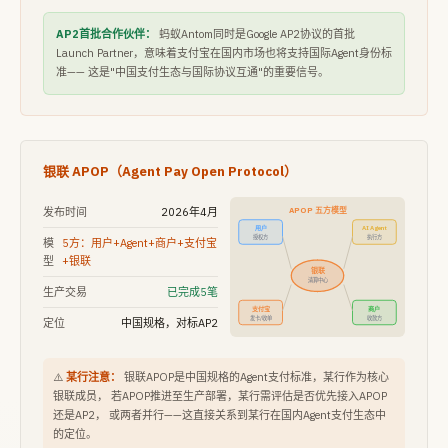
AP2首批合作伙伴：
蚂蚁Antom同时是Google AP2协议的首批
Launch Partner，意味着支付宝在国内市场也将支持国际Agent身份标
准—— 这是"中国支付生态与国际协议互通"的重要信号。
银联 APOP（Agent Pay Open Protocol）
APOP 五方模型
发布时间
2026年4月
用户
AI Agent
授权方
执行方
模
5方：用户+Agent+商户+支付宝
型
+银联
银联
清算中心
生产交易
已完成5笔
支付宝
商户
发卡/收单
收款方
定位
中国规格，对标AP2
⚠️
某行注意：
银联APOP是中国规格的Agent支付标准，某行作为核心
银联成员， 若APOP推进至生产部署，某行需评估是否优先接入APOP
还是AP2， 或两者并行——这直接关系到某行在国内Agent支付生态中
的定位。