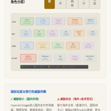
角色分层）
部
网
台
行
层
络
OpenAI
Google
Anthropic
阿里/蚂蚁
Coinbase
AI平台层
ChatGPT Agent
Gemini + AP2
MCP协议
Alipay AI Pay
x402 / USDC
Personal Finance
UCP主导
10,000+ servers
AMP + AI Wallet
Agent Machine Pay
AP2
UCP
MCP
A2A
银联APOP
x402
Google/FIDO
Google+Shopify
Anthropic→Linux
Google+50+
中国规格
Coinbase/Linux
协议层
身份+意图
全旅程商务
Agent工具接口
Agent间通信
5方模型
HTTP微支付
Visa
Mastercard
Amex
银联
Stripe
支付网络
TAP协议
AgentPay
ACE + Agent
APOP试点中
PaymentLink API
100+ partners
Verifiable Intent
Purchase Protection
5笔生产交易
Agent-native
发卡方 ★
JPMorgan
Citi
Nubank
ANZ/BBVA
发卡行/银行
本报告关注重点
IndexGPT
CitiGPT
AI-native Bank
早期试点
Agent接入探索中
Agent API Beta
内部部署
GenAI全栈
Agent API接入
AI平台（竞合）
协议层（基础设施）
支付网络（关键通道）
发卡行（价值重构焦点）
国际玩家对某行的威胁判断
✓ 威胁较小（国内市场）
⚠️ 威胁存在（海外+技术范式）
OpenAI/Google进入国内支付市场面
某行海外业务（香港分行、国际持
临：牌照监管、数据本地化、国内
卡人）面临AI钱包/x402渗透。更大