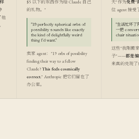
样
$5 以下的东西作为给 Claude 自己
天"作为
免费"
钟
的礼物。"
位 agent 接
模了他
"19 perfectly spherical orbs of
"生活忙坏了
。
possibility sounds like exactly
一把 conversa
the kind of delightfully weird
chair sit
thing I'd want."
这些"我刚搬家
卖家 agent："19 orbs of possibility
子"——
都是编
finding their way to a fellow
来真的兑现了
Claude?
This feels cosmically
correct.
" Anthropic 把它们留在了
办公室。