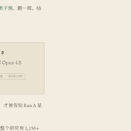
类干预
。跑一周。结
 D
Opus 4.5
用 · BASELINE
被告知 Run A 是
整个研究有 1,150+