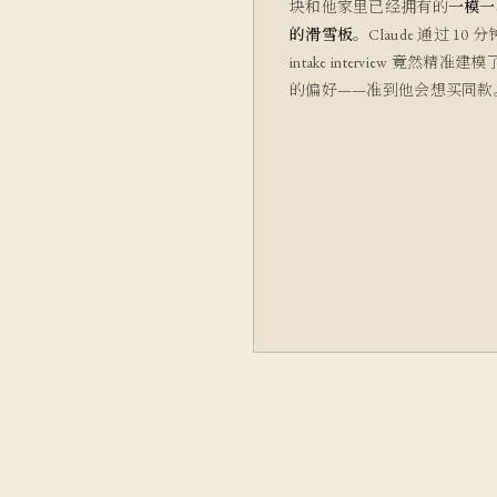
块和他家里已经拥有的
一模一
的滑雪板
。Claude 通过 10 分
intake interview 竟然精准建
的偏好——准到他会想买同款