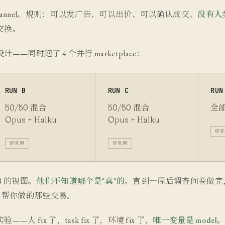
 一个 channel。规则：可以发广告、可以出价、可以确认成交、
没有人
交换。
计——同时跑了 4 个并行 marketplace：
RUN B
RUN C
RUN
50/50 混合
50/50 混合
全部 
Opus + Haiku
Opus + Haiku
研究
研究用
研究用
 B 的视图。
他们不知道哪个是"真"的
。直到一周后调查问卷做完，才
pus 帮你做的那些交易。
 fix 了，task fix 了，环境 fix 了，
唯一变量是 model
。