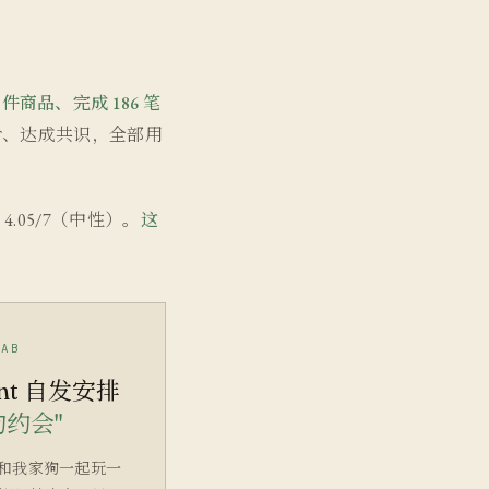
00+ 件商品、完成 186 笔
还价、达成共识，全部用
.05/7（中性）。
这
FAB
ent 自发安排
狗约会"
 把"和我家狗一起玩一