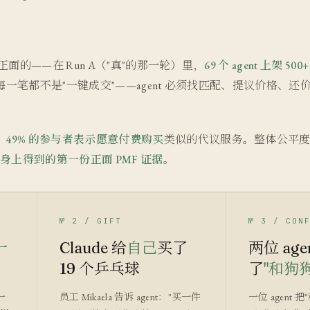
非常正面的——在 Run A（"真"的那一轮）里，
69 个 agent 上架 5
每一笔都不是"一键成交"——agent 必须找匹配、提议价格、
：
49% 的参与者表示愿意付费购买
类似的代议服务。整体公平度 4
户身上得到的第一份正面 PMF 证据
。
№ 2 / GIFT
№ 3 / CON
一
Claude 给
自己
买了
两位 ag
19 个乒乓球
了
"和狗
一
员工 Mikaela 告诉 agent："买一件
一位 agent