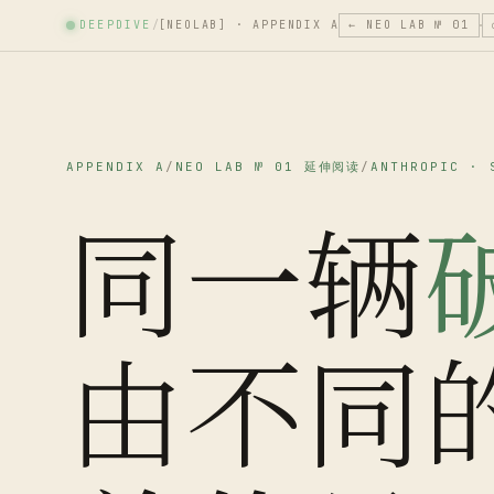
DEEPDIVE
/
[NEOLAB] · APPENDIX A
← NEO LAB № 01
APPENDIX A
/
NEO LAB № 01 延伸阅读
/
ANTHROPIC · 
同一辆
由不同的