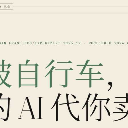
◑
浅色
SAN FRANCISCO
/
EXPERIMENT 2025.12 · PUBLISHED 2026.
破自行车
 AI 代你