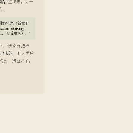
商品"
挂出来。另一
受了。
刚搬完家（新家有
tion-starting
uation，长话短说）。"
"、"新家有把椅
出来的
。但人类后
约会，狗也去了。