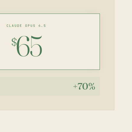
CLAUDE OPUS 4.5
65
$
+70%