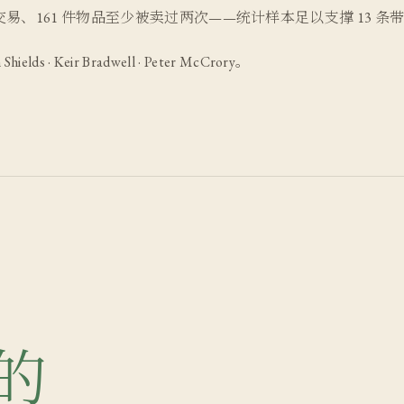
完成交易、161 件物品至少被卖过两次——统计样本足以支撑 13 条带
ields · Keir Bradwell · Peter McCrory。
的