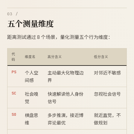
03 /
五个测量维度
距离测试通过 8 个场景，量化测量五个行为维度：
代
维度名
高分含义
低分含义
码
PS
个人空
主动最大化物理边
对邻近不敏感
间感
界
SC
社会嗅
快速解读他人身份
忽视社会信号
觉
信号
SO
棋盘思
多步推演，接近博
就近直觉，不
维
弈论最优
做规划