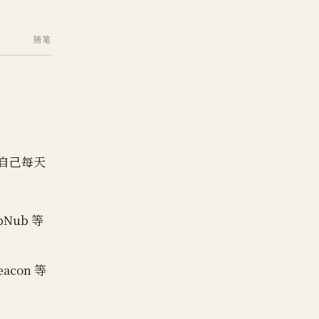
随笔
逼自己每天
bNub 等
acon 等