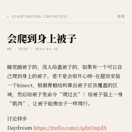
← XIAOPINGFENG.COM/NOTES/
随笔
会爬到身上被子
NB · 0025 · 2014-04-22
睡觉踹被子的，没人给盖被子的，如果有一个可以自
己爬到身上的被子，是不是会很开心呀~在屋顶安装
一个kinect，根据骨骼结构算出被子应该覆盖的区
域，然后给被子发命令“爬过去”！给被子装上一身
“肌肉”，让被子能像虫子一样爬行。
讨论移步
Daydream
https://trello.com/c/qdzOupdX