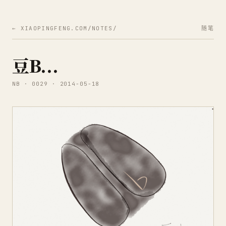
← XIAOPINGFENG.COM/NOTES/
随笔
豆B...
NB · 0029 · 2014-05-18