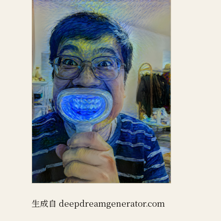
生成自 deepdreamgenerator.com