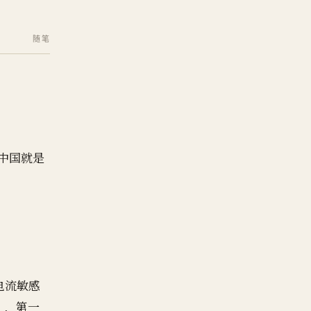
随笔
到中国就是
的电流敏感
2），第一