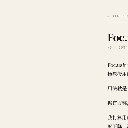
← XIAOPI
Foc
NB · 0034
Foc.
杨教授用
用法就是，
据官方称
我打算用f
度下降，决