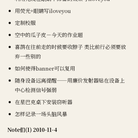
用荧光+眼睛写iloveyou
定制校服
空中的瓜子皮－今天的作业题
喜鹊在往前走的时候要收脖子 类比前行必须要放
弃一些别的
如何使得banner可以复用
随身设备远离提醒——用廉价发射器贴在设备上
中心检测信号强弱
在星巴克桌下安装窃听器
怎样记录一场头脑风暴
Note们(1) 2010-11-4