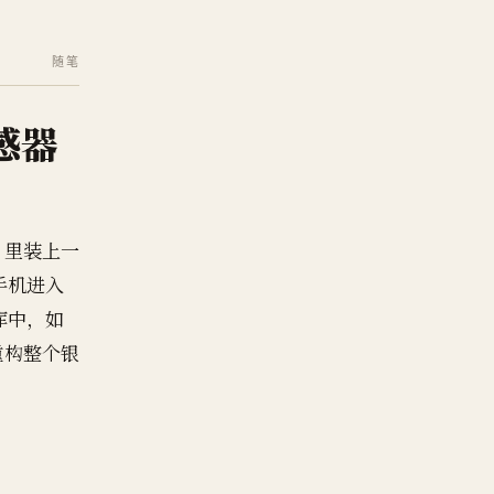
随笔
感器
）里装上一
手机进入
库中，如
重构整个银