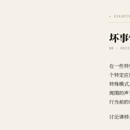
← XIAOPI
坏事
NB · 0023
在一些特
个特定应
特殊模式
周围的声
行当前的
讨论请移