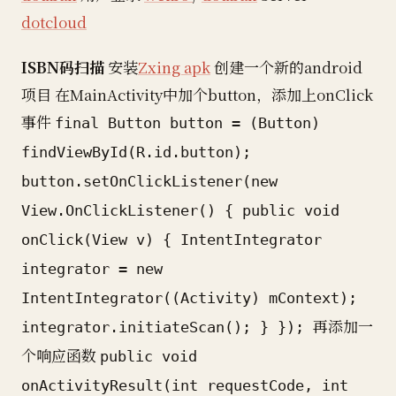
dotcloud
ISBN码扫描
安装
Zxing apk
创建一个新的android
项目 在MainActivity中加个button，添加上onClick
事件
final Button button = (Button)
findViewById(R.id.button);
button.setOnClickListener(new
View.OnClickListener() { public void
onClick(View v) { IntentIntegrator
integrator = new
IntentIntegrator((Activity) mContext);
再添加一
integrator.initiateScan(); } });
个响应函数
public void
onActivityResult(int requestCode, int