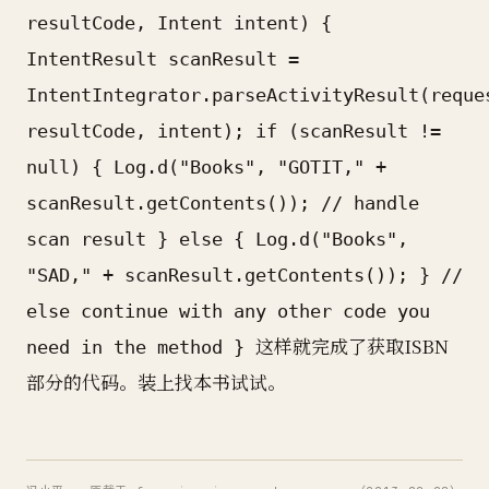
resultCode, Intent intent) {
IntentResult scanResult =
IntentIntegrator.parseActivityResult(reque
resultCode, intent); if (scanResult !=
null) { Log.d("Books", "GOTIT," +
scanResult.getContents()); // handle
scan result } else { Log.d("Books",
"SAD," + scanResult.getContents()); } //
else continue with any other code you
这样就完成了获取ISBN
need in the method }
部分的代码。装上找本书试试。