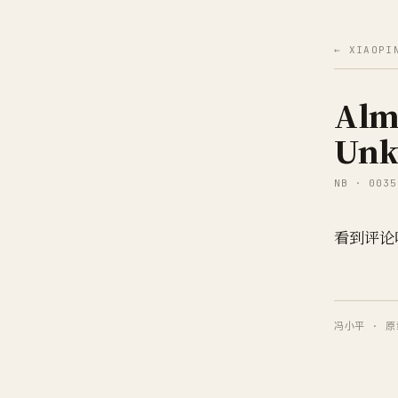
← XIAOPI
Almo
Unk
NB · 0035
看到评论吓
冯小平 · 