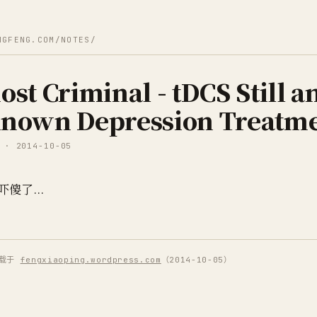
NGFENG.COM/NOTES/
st Criminal - tDCS Still a
nown Depression Treatm
 · 2014-10-05
傻了...
原载于
fengxiaoping.wordpress.com
（2014-10-05）