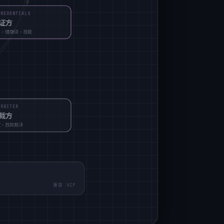
CREDENTIALS
证方
名·健康证·技能
ARBITER
裁方
议·放款裁决
兼容 UCP