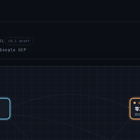
OL
v0.1 draft
ogle UCP
零
劳