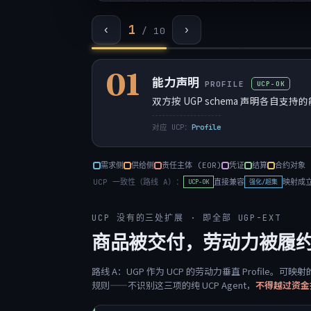
1
‹
›
/ 10
01
能力声明
UCP-OK
PROFILE
双方按 UGP schema 声明各自支持的能力（S
对应 UCP：
Profile
需求侧
供给侧
责任主体 (EOR)
凭证
结算
合约对象
UCP 一致性（路线 A）：
直接兼容
映射成
UCP-OK
强化/超集
UCP 没有的三处扩展 · 即全部 UGP-EXT
商品被交付，劳动力被履
路线 A：UGP 作为 UCP 的劳动力垂直 Profile。可映射
规则——不识别这三项的纯 UCP Agent，
不得越过资金托