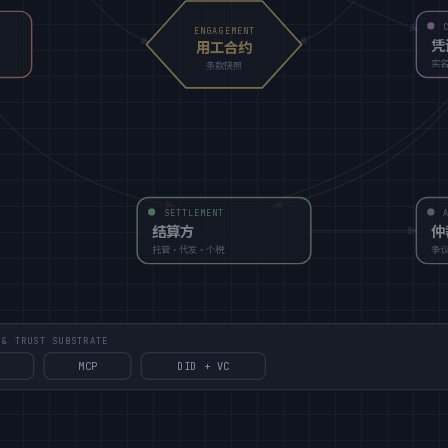
ENGAGEMENT
凭
用工合约
实
条款快照
SETTLEMENT
结算方
仲
托管·代发·个税
争
 TRUST SUBSTRATE
2
MCP
DID + VC