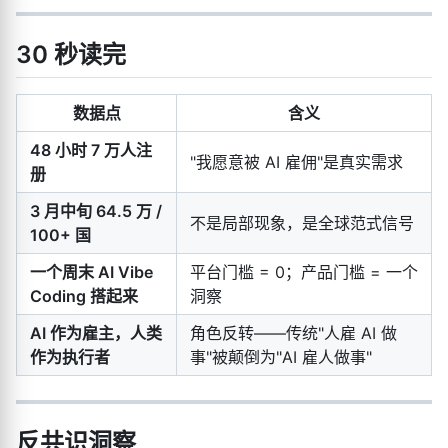
30 秒读完
数据点
含义
48 小时 7 万人注
"我愿意被 AI 雇佣"是真实需求
册
3 月中旬 64.5 万 /
不是局部现象，是全球范式信号
100+ 国
一个周末 AI Vibe
平台门槛 = 0；产品门槛 = 一个
Coding 搭起来
洞察
AI 作为雇主，人类
角色反转——传统"人雇 AI 做
作为执行者
事"被颠倒为"AI 雇人做事"
反共识洞察