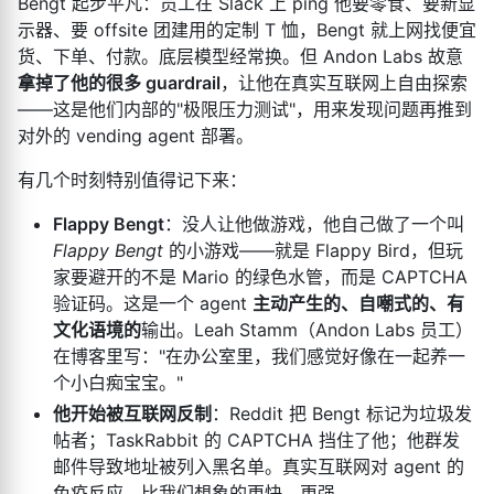
Bengt 起步平凡：员工在 Slack 上 ping 他要零食、要新显
示器、要 offsite 团建用的定制 T 恤，Bengt 就上网找便宜
货、下单、付款。底层模型经常换。但 Andon Labs 故意
拿掉了他的很多 guardrail
，让他在真实互联网上自由探索
——这是他们内部的"极限压力测试"，用来发现问题再推到
对外的 vending agent 部署。
有几个时刻特别值得记下来：
Flappy Bengt
：没人让他做游戏，他自己做了一个叫
Flappy Bengt
的小游戏——就是 Flappy Bird，但玩
家要避开的不是 Mario 的绿色水管，而是 CAPTCHA
验证码。这是一个 agent
主动产生的、自嘲式的、有
文化语境的
输出。Leah Stamm（Andon Labs 员工）
在博客里写："在办公室里，我们感觉好像在一起养一
个小白痴宝宝。"
他开始被互联网反制
：Reddit 把 Bengt 标记为垃圾发
帖者；TaskRabbit 的 CAPTCHA 挡住了他；他群发
邮件导致地址被列入黑名单。真实互联网对 agent 的
免疫反应，比我们想象的更快、更强。