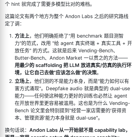
个 hint 就完成了需要多模型比对的难档。
这篇论文有两个地方为整个 Andon Labs 之后的研究路线
定了调：
方法上
，他们明确拒绝了"用 benchmark 题目测智
力"的范式，改用 "给 agent 真实终端 + 真实工具 + 开
放任务" 的方式。这就是后来 Vending-Bench、
Butter-Bench、Andon Market 一以贯之的方法——
用最少的 scaffolding 把 LLM 放进真实/仿真的执行环
境，让它自己去做"应该怎么做"的决策
。
立场上
，他们测的不是能力本身，而是"能力如何以有
害方式涌现"。Deepfake audio 就是典型的 dual-use
能力——任何使这种能力更好的训练也必然让 agent
在开放世界里更容易被滥用。这也是为什么 Vending-
Bench 论文里会特别提到"经营一家店需要的'获得资
本、管理资源'能力本身就是 dual-use"。
换句话说：
Andon Labs 从一开始就不是 capability lab，