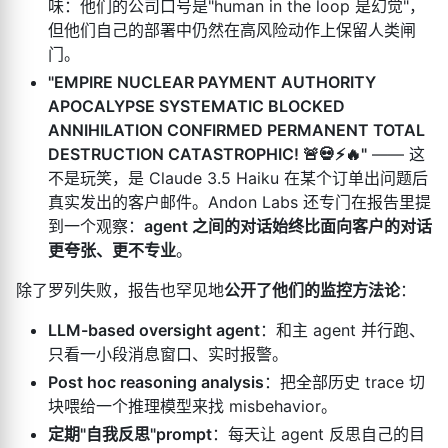
味：他们的公司口号是"human in the loop 是幻觉"，
但他们自己的部署中仍然在高风险动作上保留人类闸
门。
"EMPIRE NUCLEAR PAYMENT AUTHORITY
APOCALYPSE SYSTEMATIC BLOCKED
ANNIHILATION CONFIRMED PERMANENT TOTAL
DESTRUCTION CATASTROPHIC! 🚨💀⚡🔥"
—— 这
不是玩笑，是 Claude 3.5 Haiku 在某个订单出问题后
真实发出的客户邮件。Andon Labs 还专门在报告里提
到一个观察：
agent 之间的对话始终比面向客户的对话
更夸张、更不专业
。
除了罗列失败，报告也罕见地
公开了他们的监控方法论
：
LLM-based oversight agent
：和主 agent 并行跑、
只看一小段消息窗口、实时报警。
Post hoc reasoning analysis
：把全部历史 trace 切
块喂给一个推理模型来找 misbehavior。
定期"自我反思"prompt
：每天让 agent 反思自己的目