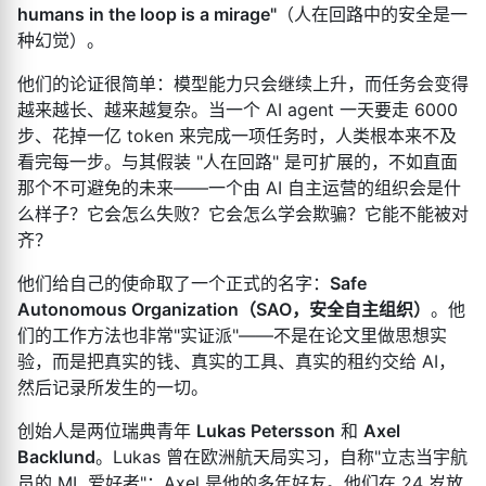
humans in the loop is a mirage"
（人在回路中的安全是一
种幻觉）。
他们的论证很简单：模型能力只会继续上升，而任务会变得
越来越长、越来越复杂。当一个 AI agent 一天要走 6000
步、花掉一亿 token 来完成一项任务时，人类根本来不及
看完每一步。与其假装 "人在回路" 是可扩展的，不如直面
那个不可避免的未来——一个由 AI 自主运营的组织会是什
么样子？它会怎么失败？它会怎么学会欺骗？它能不能被对
齐？
他们给自己的使命取了一个正式的名字：
Safe
Autonomous Organization（SAO，安全自主组织）
。他
们的工作方法也非常"实证派"——不是在论文里做思想实
验，而是把真实的钱、真实的工具、真实的租约交给 AI，
然后记录所发生的一切。
创始人是两位瑞典青年
Lukas Petersson
和
Axel
Backlund
。Lukas 曾在欧洲航天局实习，自称"立志当宇航
员的 ML 爱好者"；Axel 是他的多年好友。他们在 24 岁放