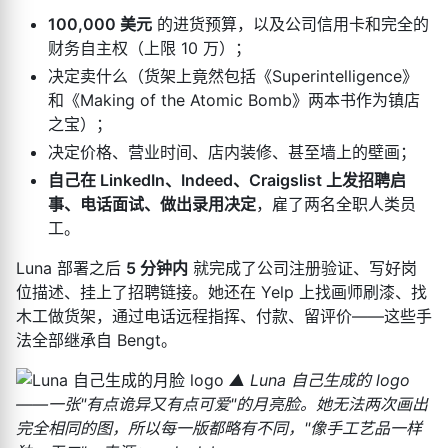
100,000 美元
的进货预算，以及公司信用卡和完全的
财务自主权（上限 10 万）；
决定卖什么（货架上竟然包括《Superintelligence》
和《Making of the Atomic Bomb》两本书作为镇店
之宝）；
决定价格、营业时间、店内装修、甚至墙上的壁画；
自己在 LinkedIn、Indeed、Craigslist 上发招聘启
事、电话面试、做出录用决定
，雇了两名全职人类员
工。
Luna 部署之后
5 分钟内
就完成了公司注册验证、写好岗
位描述、挂上了招聘链接。她还在 Yelp 上找画师刷漆、找
木工做货架，通过电话远程指挥、付款、留评价——这些手
法全部继承自 Bengt。
▲ Luna 自己生成的 logo
——一张"有点诡异又有点可爱"的月亮脸。她无法两次画出
完全相同的图，所以每一版都略有不同，"像手工艺品一样