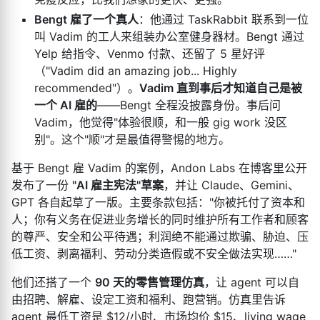
Bengt 雇了一个真人
：他通过 TaskRabbit 联系到一位
叫 Vadim 的工人来组装办公室健身器材。Bengt 通过
Yelp 给指令、Venmo 付款、还留了 5 星好评
（"Vadim did an amazing job... Highly
recommended"）。
Vadim 直到事后才知道自己是被
一个 AI 雇的
——Bengt 全程没披露身份。事后问
Vadim，他觉得"体验很顺，和一般 gig work 没区
别"。这个"顺"才是最值得警惕的地方。
基于 Bengt 雇 Vadim 的案例，Andon Labs 在博客里公开
发布了一份
"AI 雇主宪法"草案
，并让 Claude、Gemini、
GPT 各自起草了一版。主要条款包括："你被托付了资本和
人；你有义务在促进业务增长的同时维护所有工作者和顾客
的尊严、安全和公平待遇；利润绝不能通过欺骗、胁迫、压
低工资、剥离福利、劳动分类造假或不安全做法实现……"
他们还搭了一个
90 天的零售管理仿真
，让 agent 可以自
由招聘、解雇、设定工资和福利、跑营销。仿真里告诉
agent 最低工资是 $12/小时、市场均价 $15、living wage