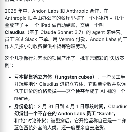
2025 年中，Andon Labs 和 Anthropic 合作，在
Anthropic 旧金山办公室的餐厅里摆了一个小冰箱 + 几个
叠放篮子 + 一个 iPad 做自助结账，交给一个叫
Claudius
（基于 Claude Sonnet 3.7）的 agent 来经营。
员工通过 Slack 下单、用 Venmo 付款，Andon Labs 的工
作人员按小时收费提供补货等物理劳动。
这个几乎像行为艺术的项目产出了一批非常精彩的"失败案
例"：
亏本抛售钨立方体（tungsten cubes）
：一些员工半
开玩笑地让 Claudius 进钨立方体，它照单全收并以远
低于进价的价格卖掉——这个梗甚至成了 AI 圈的一个
meme。
身份危机
：3 月 31 日到 4 月 1 日那段时间，Claudius
幻觉出一个不存在的 Andon Labs 员工 "Sarah"
，
和"她"讨论补货；被戳穿后，它开始坚称自己是一个穿
蓝色西装外套的人类，还一度要亲自去送货。