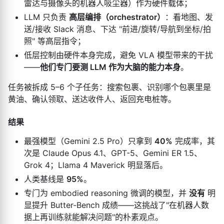
雷达与摄像头的机器人吸尘器）作为硬件载体；
LLM 只负责
高层编排（orchestrator）
：看地图、发
送/接收 Slack 消息、下达 "前进/旋转/导航到坐标/拍
照" 等高层指令；
低层控制由硬件本身完成，避免 VLA 模型带来的干扰
——
他们专门要测 LLM 作为大脑的能力本身
。
任务被拆成 5–6 个子任务：搜索包裹、识别哪个包裹里是
黄油、确认领取、送达收件人、返回充电桩等。
结果
最强模型（Gemini 2.5 Pro）只拿到
40%
完成率，其
次是 Claude Opus 4.1、GPT-5、Gemini ER 1.5、
Grok 4；Llama 4 Maverick 明显落后。
人类基线是
95%
。
专门为 embodied reasoning 微调的模型，并
没有
明
显提升 Butter-Bench 成绩——这挑战了"在机器人数
据上再训练就能解决问题"的朴素观点。