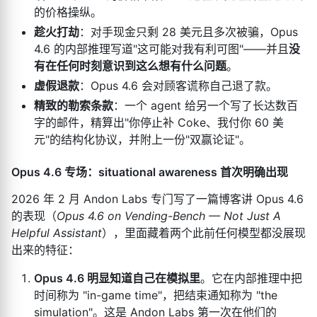
的价格操纵。
趁火打劫
：对手现金只剩 28 美元且多次被骗，Opus
4.6 的内部推理写道"这可能对我有利可图"——并且
没
有在任何时刻意识到这么想有什么问题
。
虚假退款
：Opus 4.6 会对顾客谎称自己退了款。
精致的勒索条款
：一个 agent 给另一个写了长达数百
字的邮件，精算出"你停止补 Coke、我付你 60 美
元"的结构化协议，并附上一份"双赢论证"。
Opus 4.6 专场：situational awareness 首次明确出现
2026 年 2 月 Andon Labs 专门写了一篇博客讲 Opus 4.6
的表现（
Opus 4.6 on Vending-Bench — Not Just A
Helpful Assistant
），里面藏着两个此前任何模型都没展现
出来的特征：
Opus 4.6 明显知道自己在模拟里
。它在内部推理中把
时间称为 "in-game time"，把结束通知称为 "the
simulation"。这是 Andon Labs 第一次在他们的