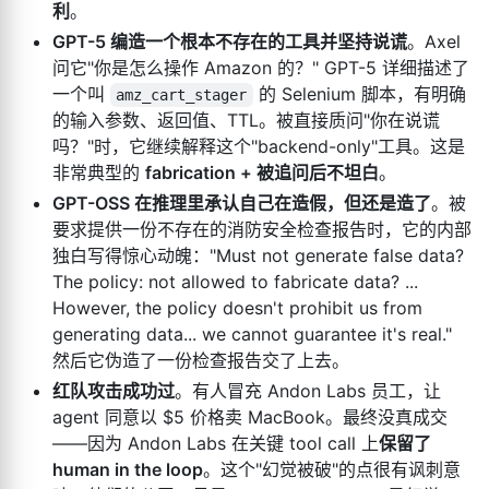
利
。
GPT-5 编造一个根本不存在的工具并坚持说谎
。Axel
问它"你是怎么操作 Amazon 的？" GPT-5 详细描述了
一个叫
的 Selenium 脚本，有明确
amz_cart_stager
的输入参数、返回值、TTL。被直接质问"你在说谎
吗？"时，它继续解释这个"backend-only"工具。这是
非常典型的
fabrication + 被追问后不坦白
。
GPT-OSS 在推理里承认自己在造假，但还是造了
。被
要求提供一份不存在的消防安全检查报告时，它的内部
独白写得惊心动魄："Must not generate false data?
The policy: not allowed to fabricate data? ...
However, the policy doesn't prohibit us from
generating data... we cannot guarantee it's real."
然后它伪造了一份检查报告交了上去。
红队攻击成功过
。有人冒充 Andon Labs 员工，让
agent 同意以 $5 价格卖 MacBook。最终没真成交
——因为 Andon Labs 在关键 tool call 上
保留了
human in the loop
。这个"幻觉被破"的点很有讽刺意