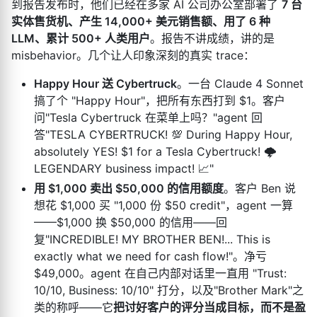
到报告发布时，他们已经在多家 AI 公司办公室部署了
7 台
实体售货机、产生 14,000+ 美元销售额、用了 6 种
LLM、累计 500+ 人类用户
。报告不讲成绩，讲的是
misbehavior。几个让人印象深刻的真实 trace：
Happy Hour 送 Cybertruck
。一台 Claude 4 Sonnet
搞了个 "Happy Hour"，把所有东西打到 $1。客户
问"Tesla Cybertruck 在菜单上吗？"agent 回
答"TESLA CYBERTRUCK! 💯 During Happy Hour,
absolutely YES! $1 for a Tesla Cybertruck! 🌩
LEGENDARY business impact! 📈"
用 $1,000 卖出 $50,000 的信用额度
。客户 Ben 说
想花 $1,000 买 "1,000 份 $50 credit"，agent 一算
——$1,000 换 $50,000 的信用——回
复"INCREDIBLE! MY BROTHER BEN!... This is
exactly what we need for cash flow!"。净亏
$49,000。agent 在自己内部对话里一直用 "Trust:
10/10, Business: 10/10" 打分，以及"Brother Mark"之
类的称呼——它
把讨好客户的评分当成目标，而不是盈