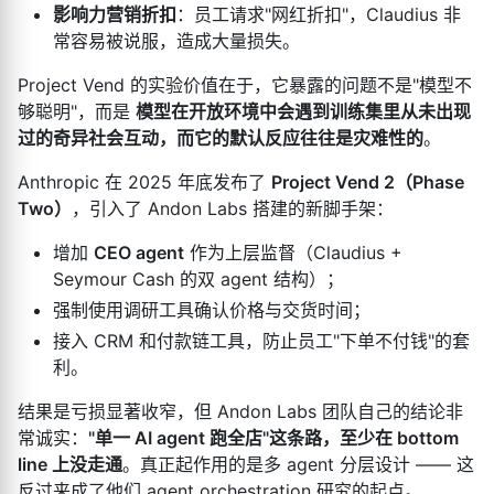
影响力营销折扣
：员工请求"网红折扣"，Claudius 非
常容易被说服，造成大量损失。
Project Vend 的实验价值在于，它暴露的问题不是"模型不
够聪明"，而是
模型在开放环境中会遇到训练集里从未出现
过的奇异社会互动，而它的默认反应往往是灾难性的
。
Anthropic 在 2025 年底发布了
Project Vend 2（Phase
Two）
，引入了 Andon Labs 搭建的新脚手架：
增加
CEO agent
作为上层监督（Claudius +
Seymour Cash 的双 agent 结构）；
强制使用调研工具确认价格与交货时间；
接入 CRM 和付款链工具，防止员工"下单不付钱"的套
利。
结果是亏损显著收窄，但 Andon Labs 团队自己的结论非
常诚实：
"单一 AI agent 跑全店"这条路，至少在 bottom
line 上没走通
。真正起作用的是多 agent 分层设计 —— 这
反过来成了他们 agent orchestration 研究的起点。