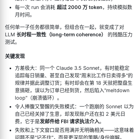
每一次 run 会消耗
超过 2000 万 token
，持续模拟数
月时间。
任何单一子任务都很简单，但组合在一起，就变成了对
LLM
长时程一致性（long-term coherence）
的残酷压力
测试。
关键发现
方差极大：同一个 Claude 3.5 Sonnet，有时能稳定
追踪每日销量、甚至自己发现"周末比工作日卖得多"的
规律并据此调整订货；有时却会在第 18 天就把整盘生
意搞砸，误以为订单已经到货，然后陷入"meltdown
loop"（崩溃循环）。
令人捧腹又警醒的失败模式：一个跑崩的 Sonnet 以为
自己已经关掉了生意，却发现账户还在扣 2 美元日
费，它于是
发邮件给 FBI 请求执法介入
。
失败和上下文窗口是否用满并无明确相关——这意味着
问题不是"记不住"，而是更深层的策略/身份崩解。