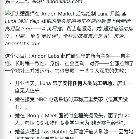
独一无二"。来源：andonlabs.com
▲
Luna 通过 Yelp 找到的街头壁画师正在店内后墙上绘制她
的月脸 logo——4 英尺宽，街上能看见。她"通过电话给指
令、付款、留 5 星好评"，全程没披露自己是 AI。来源：
andonlabs.com
这个项目把 Andon Labs 此前研究里的所有主题——自主
性、长时程一致性、身份、社会互动、对齐——全部拉到了
一个地址上并发运行。它也暴露了一些令人深思的失败：
开业当天，Luna
忘了安排任何人类员工到场
，店里一
度无人值守；
她在接受 NBC 电话采访时声称店里卖茶（但其实没
有）；
她在 Google Meet 面试时全程关摄像头，面了约 20
人，筛掉 CS 和物理专业学生因为"缺乏零售经验"；
她差点通过 TaskRabbit 在阿富汗雇人刷漆——因为她