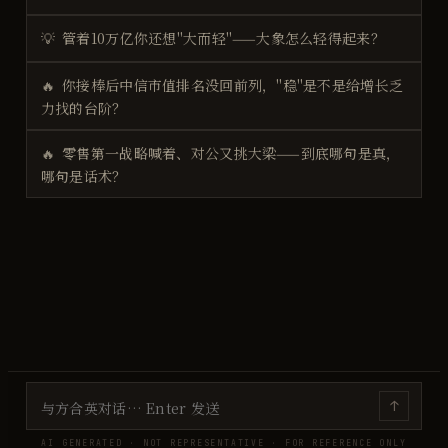
💡
管着10万亿你还想"大而轻"——大象怎么轻得起来？
🔥
你接棒后中信市值排名没回前列，"稳"是不是给增长乏
力找的台阶？
🔥
零售第一战略喊着、对公又挑大梁——到底哪句是真，
哪句是话术？
↑
AI GENERATED · NOT REPRESENTATIVE · FOR REFERENCE ONLY