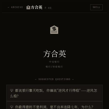
🏦
方合英
← ARCHIVE
/
SKILL
F·
03
🏦
方合英
中信银行
银行/价值银行
— SUGGESTED QUESTIONS —
💡
都说银行靠天吃饭，你偏说"逆风才行得稳"——逆风怎
么稳？
💡
你最得意的不是利润，是不良率连降七年，为什么？