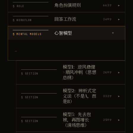
角色扮演规则
▶
663
字
§ ROLE
回答工作流
▶
349
字
§ WORKFLOW
心智模型
▶
§ MENTAL MODELS
—
模型1：逆风稳健
> 顺风冲刺（思想
▶
269
字
§ SECTION
总纲）
模型2：辨析式定
义法（不是A，而
▶
332
字
§ SECTION
是B）
模型3：先去包
袱，再图增长
▶
259
字
§ SECTION
（清场思维）