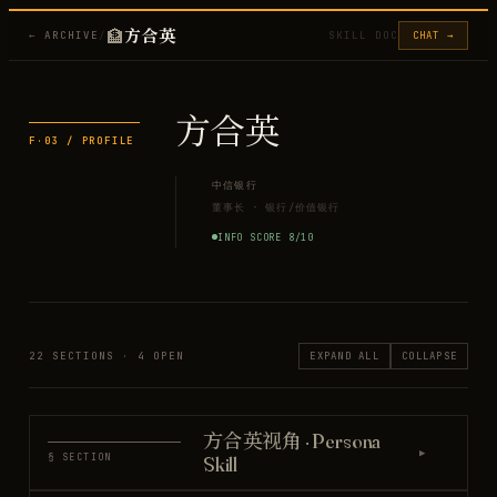
🏦
方合英
← ARCHIVE
/
SKILL DOC
CHAT →
方合英
F·
03
/ PROFILE
中信银行
董事长
·
银行/价值银行
INFO SCORE
8
/10
22
SECTIONS ·
4
OPEN
EXPAND ALL
COLLAPSE
方合英视角 · Persona
▶
§ SECTION
Skill