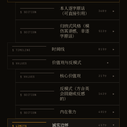
本人逐字原话
▶
368
字
§ SECTION
（可直接引用）
归纳式风格（模
仿其语感，非逐
▶
513
字
§ SECTION
字原话）
时间线
▶
815
字
§ TIMELINE
价值观与反模式
▶
§ VALUES
核心价值观
▶
217
字
§ VALUES
反模式（方合英
会回避或反感
▶
162
字
§ SECTION
的）
内在张力
▶
401
字
§ SECTION
诚实边界
457
字
▶
§ LIMITS