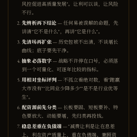
风控促进高质量发展"。让利可以谈，让风险
不行。
先辨析再下结论
— 任何易被误解的命题，先
讲清"它不是什么"，再讲"它是什么"。
先清场再扩张
— 历史包袱不出清，不谈增长
曲线；底子要先干净。
抽象必落数字
— 战略不许停在口号，必须落
到一个可量化、可逐年比较的指标。
用相对坐标评判
— 不孤立看绝对数，看"跑赢
大市没有""比同业少降多少""是不是行业优等
生"。
配资源前先分类
— 长板要固、短板要补、特
色要放大、动能要增，先归类再投钱。
稳息差重在负债端
— "减费让利是让在息差
上、利在资产质量上，重在负债端、兼顾资