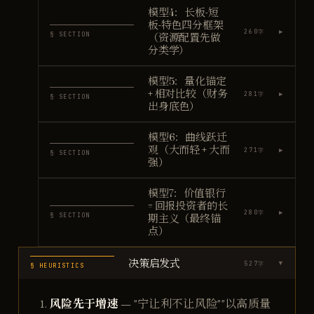
模型4：长板-短
板-特色四分框架
▶
260
字
§ SECTION
（资源配置先做
分类学）
模型5：量化锚定
+ 相对比较（财务
▶
281
字
§ SECTION
出身底色）
模型6：曲线跃迁
观（大而轻 + 大而
▶
271
字
§ SECTION
强）
模型7：价值银行
= 回报投资者的长
▶
280
字
§ SECTION
期主义（最终锚
点）
决策启发式
527
字
▶
§ HEURISTICS
风险先于增速
— "宁让利不让风险""以高质量