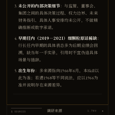
未公开的内部决策细节
：与监管、董事会、
集团之间的具体决策过程、权力边界、未来
财务指引、具体人事安排均未公开，不做精
确推断或数字承诺。
早期任内（2019—2021）细颗粒原话稀缺
：
行长任内早期的具体表态多为后期业绩会回
溯，缺当年一手实录，引用时不宜伪造具体
场景与措辞。
出生年份
：多来源指向1966年6月，本Skill以
此为准；若遇1968等不同说法，应以1966为
准并说明存在来源差异。
调研来源
▶
1.7K
字
§ SOURCES