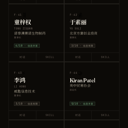
🧬
💰
F·
41
F·
42
童梓权
于素丽
TONG ZIQUAN
YU SULI
诺泰澳赛诺生物制药
北京方富创业投资
董事长
董事长
6
/10 ·
信息丰富
3
/10 ·
信息有限
对话
SKILL
对话
SKILL
⚡
🤝
F·
43
F·
44
李鸿
Kiran Patel
英中贸易协会
LI HONG
副会长
威胜信息技术
董事长
3
/10 ·
信息有限
5
/10 ·
信息丰富
对话
SKILL
对话
SKILL