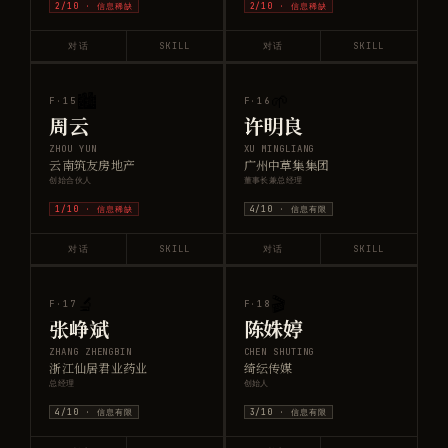
2
/10 ·
信息稀缺
2
/10 ·
信息稀缺
对话
SKILL
对话
SKILL
🏙️
🌱
F·
15
F·
16
周云
许明良
ZHOU YUN
XU MINGLIANG
云南筑友房地产
广州中草集集团
创始合伙人
董事长兼总经理
1
/10 ·
信息稀缺
4
/10 ·
信息有限
对话
SKILL
对话
SKILL
🔬
🎬
F·
17
F·
18
张峥斌
陈姝婷
ZHANG ZHENGBIN
CHEN SHUTING
浙江仙居君业药业
绮纭传媒
总经理
创始人
4
/10 ·
信息有限
3
/10 ·
信息有限