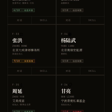
党委书记·董事长·行长
副董事长
6
/10 ·
信息丰富
3
/10 ·
信息有限
对话
SKILL
对话
SKILL
⚖️
⛽
F·
33
F·
34
张洪
杨陆武
ZHANG HONG
YANG LUWU
北京大成律师事务所
北京奥瑞安能源
高级合伙人
董事长
7
/10 ·
深度蒸馏
3
/10 ·
信息有限
对话
SKILL
对话
SKILL
💉
📋
F·
35
F·
36
周延
甘亮
ZHOU YAN
GAN LIANG
艾美疫苗
宁波君度私募基金
创始人·董事会主席
创始合伙人
6
/10 ·
信息丰富
2
/10 ·
信息稀缺