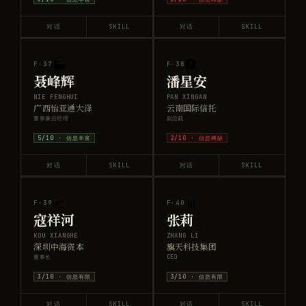
对话
SKILL
对话
SKILL
🏭
🏦
F·
37
F·
38
聂峰辉
潘星安
NIE FENGHUI
PAN XINGAN
广西怡亚通大泽
云南国际信托
董事兼总经理
副总裁
5
/10 ·
信息丰富
2
/10 ·
信息稀缺
对话
SKILL
对话
SKILL
📈
📊
F·
39
F·
40
寇祥河
张莉
KOU XIANGHE
ZHANG LI
深圳中海资本
旗天科技集团
董事长
CEO
3
/10 ·
信息有限
3
/10 ·
信息有限
对话
SKILL
对话
SKILL