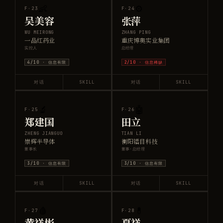
👶
⚙️
F·
23
F·
24
吴美容
张萍
WU MEIRONG
ZHANG PING
一品红药业
重庆博奥实业集团
实控人
总经理
4
/10 ·
信息有限
2
/10 ·
信息稀缺
对话
SKILL
对话
SKILL
🔬
🤖
F·
25
F·
26
郑建国
田立
ZHENG JIANGUO
TIAN LI
崇辉半导体
衡阳镭目科技
董事长
董事·总经理
3
/10 ·
信息有限
3
/10 ·
信息有限
对话
SKILL
对话
SKILL
🩸
💊
F·
27
F·
28