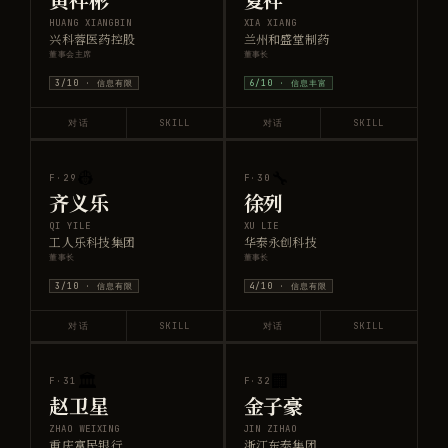
黄祥彬
夏祥
HUANG XIANGBIN
XIA XIANG
兴科蓉医药控股
兰州和盛堂制药
董事会主席
董事长
3
/10 ·
信息有限
6
/10 ·
信息丰富
对话
SKILL
对话
SKILL
👷
🔧
F·
29
F·
30
齐义乐
徐列
QI YILE
XU LIE
工人乐科技集团
华泰永创科技
董事长
董事长
3
/10 ·
信息有限
4
/10 ·
信息有限
对话
SKILL
对话
SKILL
🏛️
🏢
F·
31
F·
32
赵卫星
金子豪
ZHAO WEIXING
JIN ZIHAO
重庆富民银行
浙江东泰集团