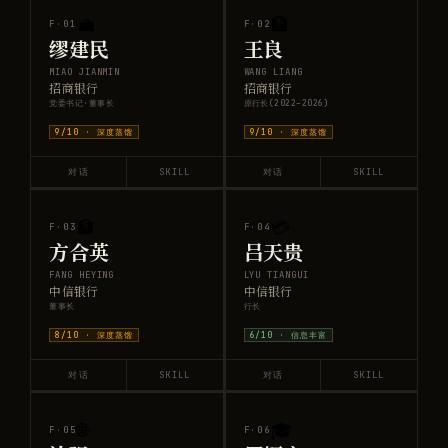
💼
🏦
F·
01
F·
02
缪建民
王良
MIAO JIANMIN
WANG LIANG
招商银行
招商银行
党委书记·董事长
原行长(2022–2026)
9
/10 ·
深度蒸馏
9
/10 ·
深度蒸馏
对话
SKILL
对话
SKILL
🏦
💳
F·
03
F·
04
方合英
吕天贵
FANG HEYING
LYU TIANGUI
中信银行
中信银行
董事长
行长
8
/10 ·
深度蒸馏
6
/10 ·
信息丰富
对话
SKILL
对话
SKILL
🌐
🎓
F·
05
F·
06