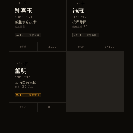
⚡
✈️
F·
45
F·
46
钟喜玉
冯雁
ZHONG XIYU
FENG YAN
威胜信息技术
携程集团
副总经理
携程金融CEO
3
/10 ·
信息有限
3
/10 ·
信息有限
对话
SKILL
对话
SKILL
🌿
F·
47
董明
DONG MING
云南白药集团
董事·CEO·总裁
9
/10 ·
深度蒸馏
对话
SKILL