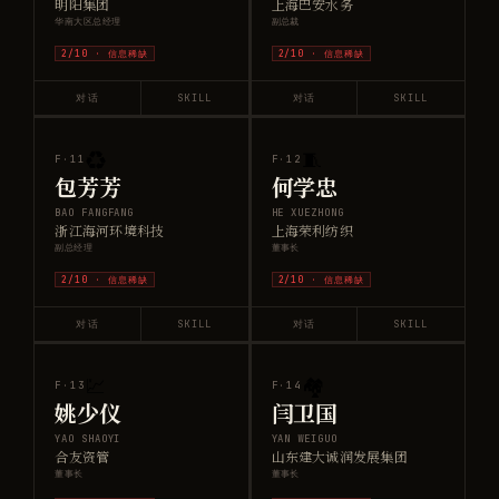
明阳集团
上海巴安水务
华南大区总经理
副总裁
2
/10 ·
信息稀缺
2
/10 ·
信息稀缺
对话
SKILL
对话
SKILL
♻️
🧵
F·
11
F·
12
包芳芳
何学忠
BAO FANGFANG
HE XUEZHONG
浙江海河环境科技
上海荣利纺织
副总经理
董事长
2
/10 ·
信息稀缺
2
/10 ·
信息稀缺
对话
SKILL
对话
SKILL
💹
🏘️
F·
13
F·
14
姚少仪
闫卫国
YAO SHAOYI
YAN WEIGUO
合友资管
山东建大诚润发展集团
董事长
董事长