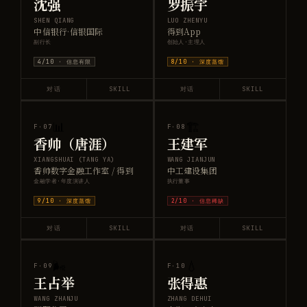
沈强
罗振宇
SHEN QIANG
LUO ZHENYU
中信银行·信银国际
得到App
副行长
创始人·主理人
4
/10 ·
信息有限
8
/10 ·
深度蒸馏
对话
SKILL
对话
SKILL
📊
🏗️
F·
07
F·
08
香帅（唐涯）
王建军
XIANGSHUAI (TANG YA)
WANG JIANJUN
香帅数字金融工作室 / 得到
中工建设集团
金融学者·年度演讲人
执行董事
9
/10 ·
深度蒸馏
2
/10 ·
信息稀缺
对话
SKILL
对话
SKILL
🌬️
💧
F·
09
F·
10
王占举
张得惠
WANG ZHANJU
ZHANG DEHUI