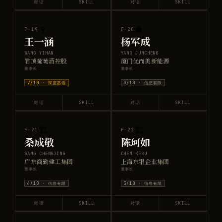
对话
SKILL
对话
SKILL
🍷
☀️
F·
19
F·
20
王一涵
杨军成
WANG YIHAN
YANG JUNCHENG
君顶葡萄酒控股
厦门优而美新能源
董事长
董事长
7
/10 ·
深度蒸馏
3
/10 ·
信息有限
对话
SKILL
对话
SKILL
🏗️
🏗️
F·
21
F·
22
桑成敬
陈珂如
SANG CHENGJING
CHEN KERU
广东商勤建工集团
上海东银企业集团
董事长
董事长
4
/10 ·
信息有限
3
/10 ·
信息有限
对话
SKILL
对话
SKILL