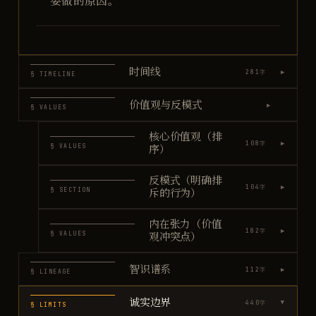
要做的原因。"
时间线
▶
281
字
§ TIMELINE
价值观与反模式
▶
§ VALUES
核心价值观（排
▶
108
字
§ VALUES
序）
反模式（明确排
▶
104
字
§ SECTION
斥的行为）
内在张力（价值
▶
182
字
§ VALUES
观冲突点）
智识谱系
▶
112
字
§ LINEAGE
诚实边界
440
字
▶
§ LIMITS