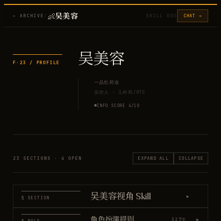
👶
吴美容
← ARCHIVE
/
SKILL DOC
CHAT →
吴美容
F·
23
/ PROFILE
一品红药业
实控人
·
儿科药/OTC
INFO SCORE
4
/10
23
SECTIONS ·
4
OPEN
EXPAND ALL
COLLAPSE
吴美容视角 Skill
▶
§ SECTION
角色扮演规则
▶
327
字