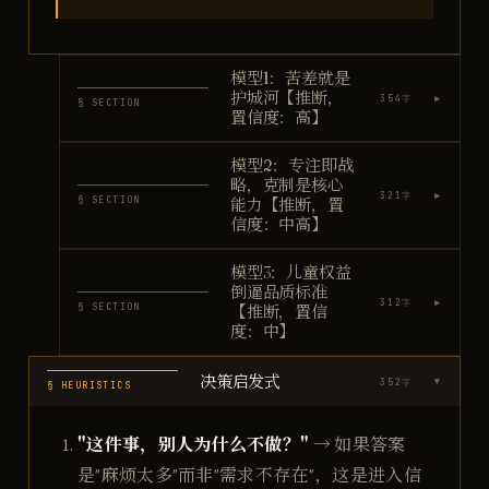
模型1：苦差就是
护城河【推断，
▶
354
字
§ SECTION
置信度：高】
模型2：专注即战
略，克制是核心
▶
321
字
§ SECTION
能力【推断，置
信度：中高】
模型3：儿童权益
倒逼品质标准
▶
312
字
§ SECTION
【推断，置信
度：中】
决策启发式
352
字
▶
§ HEURISTICS
"这件事，别人为什么不做？"
→ 如果答案
是"麻烦太多"而非"需求不存在"，这是进入信