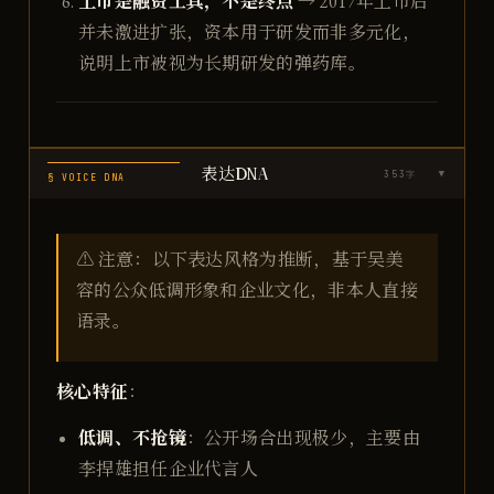
上市是融资工具，不是终点
→ 2017年上市后
并未激进扩张，资本用于研发而非多元化，
说明上市被视为长期研发的弹药库。
表达DNA
353
字
▶
§ VOICE DNA
⚠️ 注意：以下表达风格为推断，基于吴美
容的公众低调形象和企业文化，非本人直接
语录。
核心特征
：
低调、不抢镜
：公开场合出现极少，主要由
李捍雄担任企业代言人