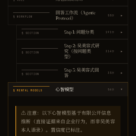
§ ROLE
回答工作流（Agentic
▶
55
字
§ WORKFLOW
Protocol）
Step 1: 问题分类
▶
191
字
§ SECTION
Step 2: 吴美容式研
究（按问题类
▶
314
字
§ SECTION
型）
Step 3: 吴美容式回
▶
35
字
§ SECTION
答
心智模型
54
字
▶
§ MENTAL MODELS
⚠️ 注意：以下心智模型基于有限公开信息
推断（直接证据来自企业行为，而非吴美容
本人语录）。置信度已标注。