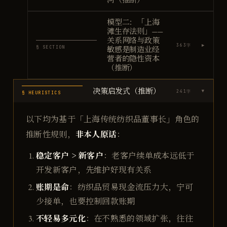
模型二：「上海
滩生存法则」——
关系网络与政策
▶
363
字
§ SECTION
敏感是制造业经
营者的隐性资本
（推断）
决策启发式（推断）
241
字
▶
§ HEURISTICS
以下均为基于「上海传统纺织品董事长」角色的
非本人原话
推断性规则，
：
稳定客户 > 新客户
：老客户续单成本远低于
开发新客户，先维护好现有关系
账期是命
：纺织品贸易现金流压力大，宁可
少接单，也要控制回款账期
不轻易多元化
：在不熟悉的领域扩张，往往