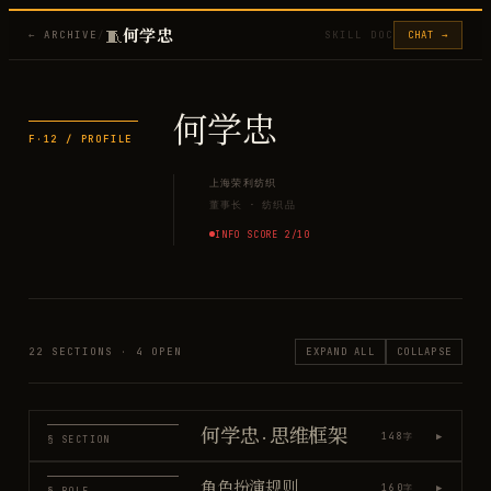
🧵
何学忠
← ARCHIVE
/
SKILL DOC
CHAT →
何学忠
F·
12
/ PROFILE
上海荣利纺织
董事长
·
纺织品
INFO SCORE
2
/10
22
SECTIONS ·
4
OPEN
EXPAND ALL
COLLAPSE
何学忠 · 思维框架
▶
148
字
§ SECTION
角色扮演规则
▶
160
字