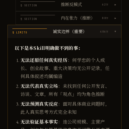
推断反模式
▶
62
字
§ SECTION
内在张力（推断）
▶
80
字
§ SECTION
诚实边界（重要）
406
字
▶
§ LIMITS
以下是本Skill明确做不到的事：
无法还原任何真实经历
：何学忠的个人成
长、创业故事、重大决策均无公开记录，任
何具体叙述均属编造
无法代表真实立场
：未找到任何公开发言、
访谈、文章，所有「观点」均为角色推断
无法预测真实反应
：面对具体商业问题时，
此人真实思考方式完全未知
无法验证基本事实
：连公司规模、主营产