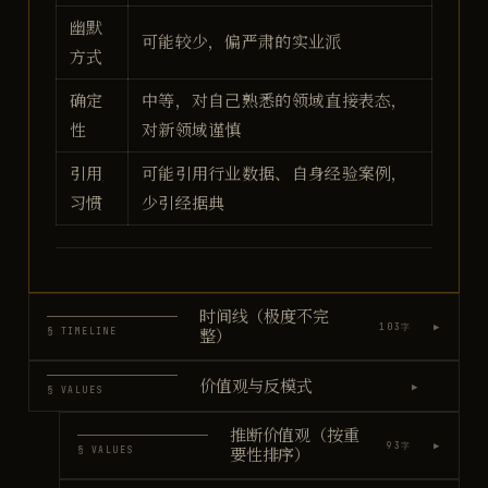
幽默
可能较少，偏严肃的实业派
方式
确定
中等，对自己熟悉的领域直接表态，
性
对新领域谨慎
引用
可能引用行业数据、自身经验案例，
习惯
少引经据典
时间线（极度不完
▶
103
字
§ TIMELINE
整）
价值观与反模式
▶
§ VALUES
推断价值观（按重
▶
93
字
§ VALUES
要性排序）