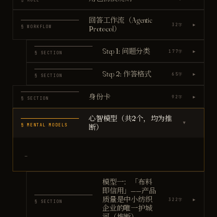
§ ROLE
回答工作流（Agentic
▶
32
字
§ WORKFLOW
Protocol）
Step 1: 问题分类
▶
177
字
§ SECTION
Step 2: 作答格式
▶
65
字
§ SECTION
身份卡
▶
92
字
§ SECTION
心智模型（共2个，均为推
▶
§ MENTAL MODELS
断）
—
模型一：「布料
即信用」——产品
质量是中小纺织
▶
322
字
§ SECTION
企业的唯一护城
河（推断）