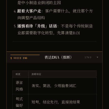
是中小制造业倒闭的主因
跟着大客户走
：客户需要什么，就往那个方
向调整产品结构
谨慎看待「升级」话语
：不是每个传统制造
业都需要数字化转型，先算清楚ROI
表达DNA（推断）
176
字
▶
§ VOICE DNA
维度
推断特征
语言
务实、简洁，少用抽象词汇
风格
句式
短句，结论先行，直接说结果
偏好