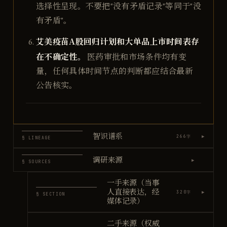
选择性呈现。不要把"没有矛盾记录"等同于"没
有矛盾"。
艾美疫苗A股回归计划和大单品上市时间表存
在不确定性。
医药审批和市场条件均有变
量，任何具体时间节点的判断都应结合最新
公告核实。
智识谱系
▶
266
字
§ LINEAGE
调研来源
▶
§ SOURCES
一手来源（当事
人直接表达，经
▶
320
字
§ SECTION
媒体记录）
二手来源（权威