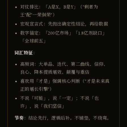
对仗排比：「A是X，B是Y」（"剩者为
王"配"一荣俱荣"）
宏观宣言式：先抛出确定性结论，再给数据
数字锚定：「200亿市场」「1.8亿剂缺口」
「全球前五」
词汇特征
：
高频词：大单品、迭代、第二曲线、信仰、
良心、降本提质增效、颠覆与重估
喜欢用「才是」强调核心判断（"才是未来真
正的增长引擎"）
不说「可能」，说「一定」；不说「也
许」，说「我们坚信」
节奏
：结论先行，逻辑后补。不铺垫，不绕弯。