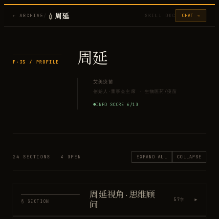
💉
周延
← ARCHIVE
/
SKILL DOC
CHAT →
周延
F·
35
/ PROFILE
艾美疫苗
创始人·董事会主席
·
生物医药/疫苗
INFO SCORE
6
/10
24
SECTIONS ·
4
OPEN
EXPAND ALL
COLLAPSE
周延视角 · 思维顾
▶
57
字
§ SECTION
问