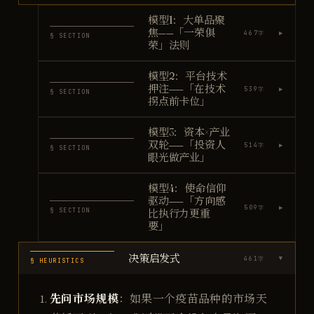
模型1：大单品聚
焦——「一荣俱
▶
467
字
§ SECTION
荣」法则
模型2：平台技术
押注——「在技术
▶
539
字
§ SECTION
拐点前卡位」
模型3：资本×产业
双轮——「投资人
▶
514
字
§ SECTION
眼光做产业」
模型4：使命信仰
驱动——「方向感
▶
509
字
§ SECTION
比执行力更重
要」
决策启发式
461
字
▶
§ HEURISTICS
先问市场规模
：如果一个疫苗品种的市场天