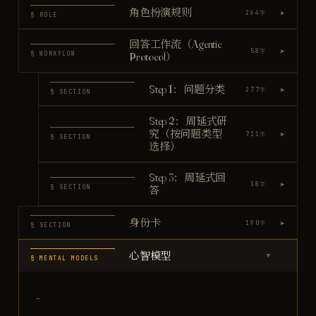
角色扮演规则
▶
264
字
§ ROLE
回答工作流（Agentic
▶
58
字
§ WORKFLOW
Protocol）
Step 1：问题分类
▶
277
字
§ SECTION
Step 2：周延式研
究（按问题类型
▶
711
字
§ SECTION
选择）
Step 3：周延式回
▶
38
字
§ SECTION
答
身份卡
▶
190
字
§ SECTION
心智模型
▶
§ MENTAL MODELS
—