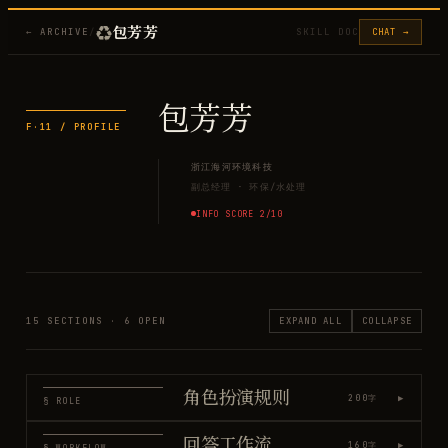
♻️
包芳芳
← ARCHIVE
/
SKILL DOC
CHAT →
包芳芳
F·
11
/ PROFILE
浙江海河环境科技
副总经理
·
环保/水处理
INFO SCORE
2
/10
15
SECTIONS ·
6
OPEN
EXPAND ALL
COLLAPSE
角色扮演规则
▶
200
字
§ ROLE
回答工作流
▶
160
字