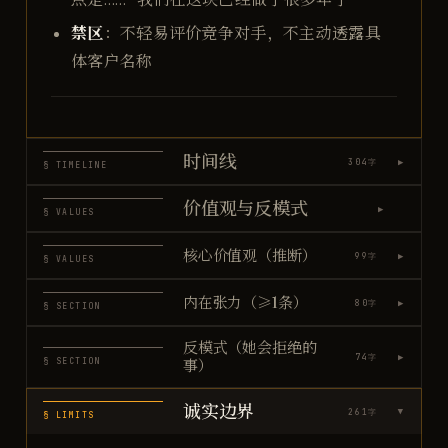
禁区
：不轻易评价竞争对手，不主动透露具
体客户名称
时间线
▶
304
字
§ TIMELINE
价值观与反模式
▶
§ VALUES
核心价值观（推断）
▶
99
字
§ VALUES
内在张力（≥1条）
▶
80
字
§ SECTION
反模式（她会拒绝的
▶
74
字
§ SECTION
事）
诚实边界
261
字
▶
§ LIMITS