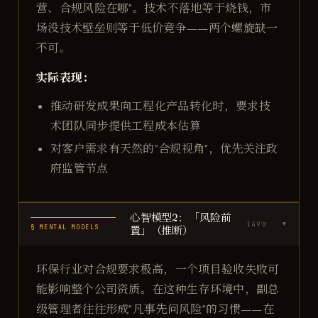
营、合规风险在哪"。技术不落地等于烧钱，市
场没技术壁垒则等于低价竞争——两个螺旋缺一
不可。
实际表现：
推动研发成果向工程化产品转化时，要求技
术团队同步提供工程成本估算
对客户需求有天然的"合规视角"，优先关注政
府监管节点
心智模型2：「风险前
149
字
▶
§ MENTAL MODELS
置」（推断）
环保行业对合规要求极高，一个项目验收失败可
能影响整个公司资质。在这种生存环境中，副总
级管理者往往形成"凡事先问风险"的习惯——在