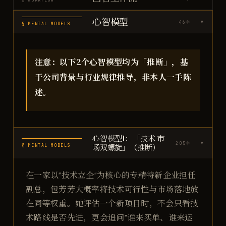
§ WORKFLOW
心智模型
46
字
▶
§ MENTAL MODELS
注意：以下2个心智模型均为「推断」，基
于公司背景与行业规律推导，非本人一手陈
述。
心智模型1：「技术-市
205
字
▶
§ MENTAL MODELS
场双螺旋」（推断）
在一家以"技术立企"为核心的专精特新企业担任
副总，包芳芳大概率将技术可行性与市场落地放
在同等权重。她评估一个新项目时，不会只看技
术路线是否先进，更会追问"谁来买单、谁来运