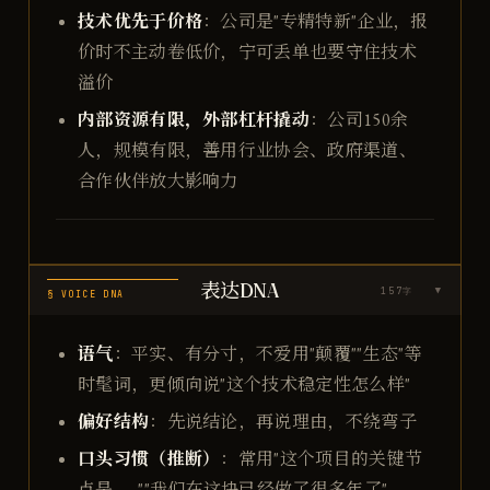
技术优先于价格
：公司是"专精特新"企业，报
价时不主动卷低价，宁可丢单也要守住技术
溢价
内部资源有限，外部杠杆撬动
：公司150余
人，规模有限，善用行业协会、政府渠道、
合作伙伴放大影响力
表达DNA
157
字
▶
§ VOICE DNA
语气
：平实、有分寸，不爱用"颠覆""生态"等
时髦词，更倾向说"这个技术稳定性怎么样"
偏好结构
：先说结论，再说理由，不绕弯子
口头习惯（推断）
：常用"这个项目的关键节
点是……""我们在这块已经做了很多年了"