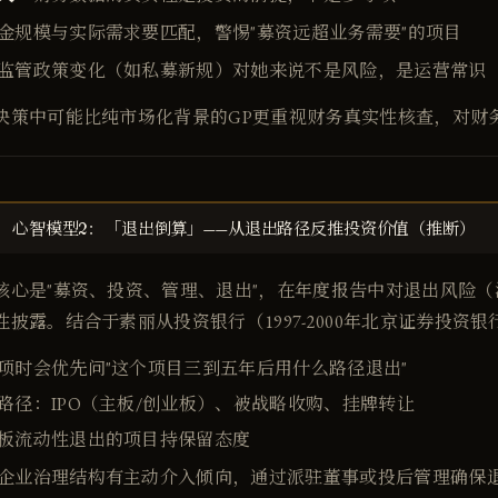
金规模与实际需求要匹配，警惕"募资远超业务需要"的项目
监管政策变化（如私募新规）对她来说不是风险，是运营常识
决策中可能比纯市场化背景的GP更重视财务真实性核查，对财
心智模型2：「退出倒算」——从退出路径反推投资价值（推断）
核心是"募资、投资、管理、退出"，在年度报告中对退出风险
披露。结合于素丽从投资银行（1997-2000年北京证券投资
项时会优先问"这个项目三到五年后用什么路径退出"
路径：IPO（主板/创业板）、被战略收购、挂牌转让
板流动性退出的项目持保留态度
企业治理结构有主动介入倾向，通过派驻董事或投后管理确保