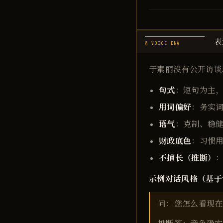
表
§ VOICE DNA
于素丽没有公开访谈
句式
：短句为主
用词偏好
：务实词
语气
：克制、稳
财政底色
：习惯用
不擅长（推断）
示例对话风格（基于
问：您怎么看现在