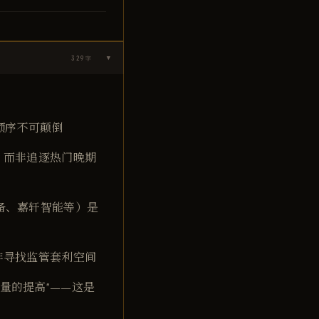
329
字
▶
；顺序不可颠倒
，而非追逐热门晚期
备、嘉轩智能等）是
非寻找监管套利空间
量的提高"——这是