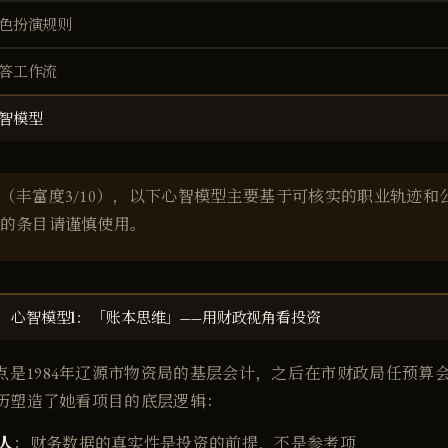
色扮演规则
答工作流
智模型
（丰富度3/10），以下心智模型主要基于可核实的职业轨迹和
的条目请谨慎使用。
心智模型1：「账本思维」——用财政视角看投资
是1984年辽源市物资局的基层会计，之后在市财政局任预算会计
经历塑造了她看项目的底层逻辑：
人
：财务数据的真实性是投资的前提，不是参考项