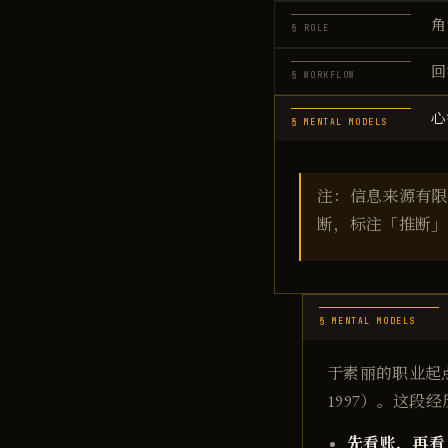
角
§ ROLE
回
§ WORKFLOW
心
§ MENTAL MODELS
注：信息来源有限
断，标注「推断」
§ MENTAL MODELS
于素丽的职业起点
1997）。这段
先看账，再看