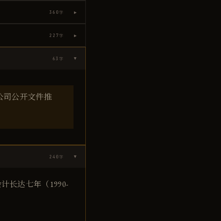
▶
360
字
▶
227
字
63
字
▶
公司公开文件推
240
字
▶
长达七年（1990-