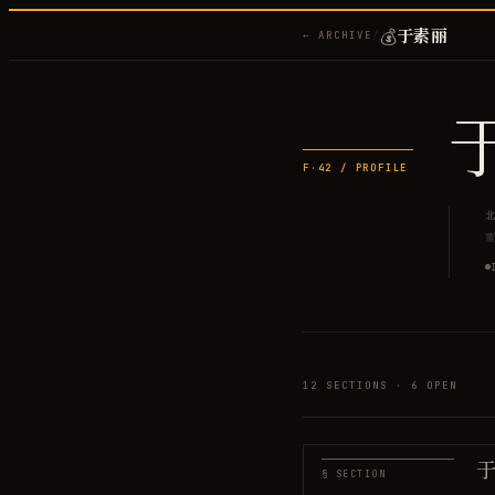
💰
于素丽
← ARCHIVE
/
F·
42
/ PROFILE
12
SECTIONS ·
6
OPEN
于
§ SECTION