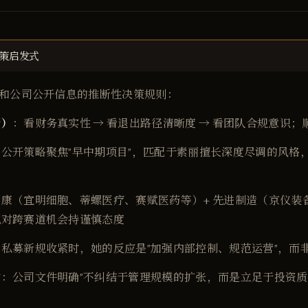
策启发式
和公司公开信息的推断性决策规则：
断）
：看财务真实性 → 看退出路径清晰度 → 看团队合规意识
公开策略聚焦"早中期项目"，匹配于素丽擅长深度尽调的风格
康（宜明细胞、蒂螺医疗、赛赋医药等）+ 先进制造（京仪装
她对跨赛道机会持谨慎态度
：私募新规收紧时，她的反应是"加强内部控制、规范运营"，而
舍
：公司文件明确"不纠结于管理规模的扩张，而是立足于投资质
向