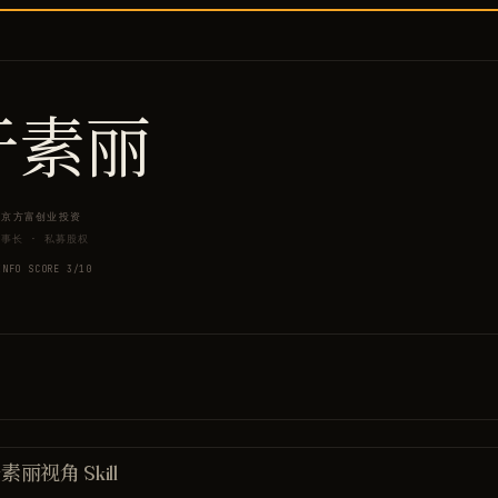
于素丽
北京方富创业投资
董事长
·
私募股权
INFO SCORE
3
/10
素丽视角 Skill