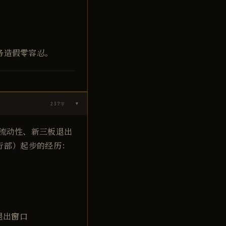
务造假零容忍。
237
字
▶
（流动性、新三板退出
银行部）起步的经历：
退出窗口