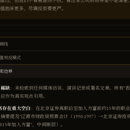
激烈，但我们不看赛道热不热，看这家公司的财务是不是清楚
值泡沫更多，尽调反而要更严。
间线
值观反模式
实边界
度稀缺
：未检索到任何媒体访谈、演讲记录或署名文章。所有"表
不应作为真实观点引用。
年经历存在重大空白
：在北京证券离职后至加入方富前约15年的职
摘要提及"辽源市财政局预算会计（1990-1997）→北京证券
）→2015年加入方富"，中间断层）。