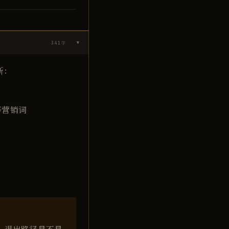
341
字
▶
断：
"等营销词