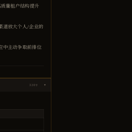
高质量租户结构提升
渠道放大个人/企业的
应中主动争取前排位
320
字
▶