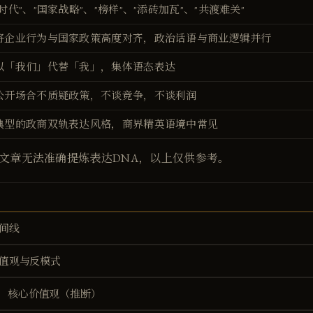
"时代"、"国家战略"、"榜样"、"添砖加瓦"、"共渡难关"
将企业行为与国家政策高度对齐，政治话语与商业逻辑并行
以「我们」代替「我」，集体语态表达
公开场合不质疑政策，不谈竞争，不谈利润
典型的政商双轨表达风格，商界精英语境中常见
文章无法准确提炼表达DNA，以上仅供参考。
间线
值观与反模式
核心价值观（推断）