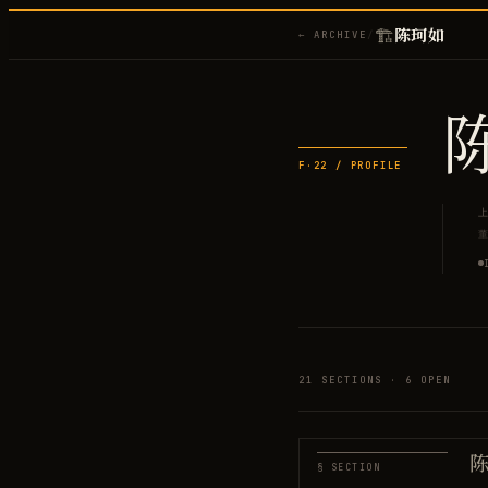
🏗️
陈珂如
← ARCHIVE
/
F·
22
/ PROFILE
21
SECTIONS ·
6
OPEN
陈
§ SECTION