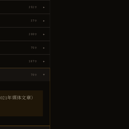
▶
251
字
▶
37
字
▶
200
字
▶
75
字
▶
187
字
70
字
▶
21年媒体文章）