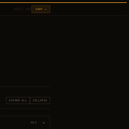
SKILL DOC
CHAT →
EXPAND ALL
COLLAPSE
▶
98
字