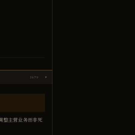
367
字
▶
调整主营业务而非死