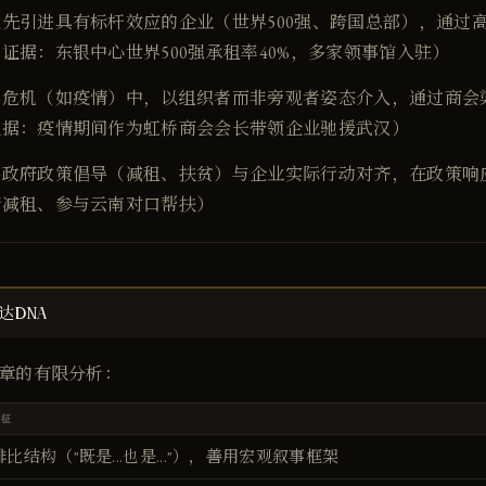
优先引进具有标杆效应的企业（世界500强、跨国总部），通过
证据：东银中心世界500强承租率40%，多家领事馆入驻）
共危机（如疫情）中，以组织者而非旁观者姿态介入，通过商会
证据：疫情期间作为虹桥商会会长带领企业驰援武汉）
将政府政策倡导（减租、扶贫）与企业实际行动对齐，在政策响
情减租、参与云南对口帮扶）
达DNA
章的有限分析：
特征
排比结构（"既是...也是..."），善用宏观叙事框架