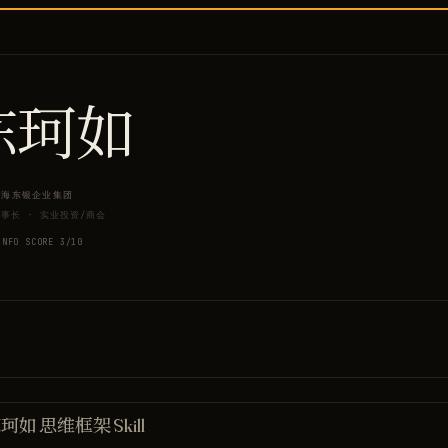
陈珂如
上海东银企业集团
董事长
·
实业投资/商会
INFO SCORE
3
/10
珂如 思维框架 Skill