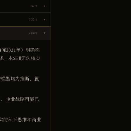
▶
59
字
▶
121
字
480
字
▶
闻2021年）明确称
述。本Skill无法核实
智模型均为推断，置
务、企业战略可能已
实的私下思维和商业