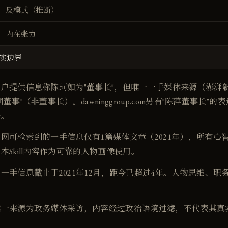
反模式（推断）
内在张力
实边界
户提供信息称陈珂如为"董事长"，但唯一一手媒体来源（澎湃新
事"（非董事长）。dawninggroup.com另有"陈萍董事长"的表
务。
网可检索到的一手信息仅有1篇媒体文章（2021年），所有心
本Skill内容作为可靠的人物画像使用。
一手信息截止于2021年12月，距今已超过4年。人物思维、职
唯一来源为政务媒体采访，内容经过政治语境过滤，不代表其真