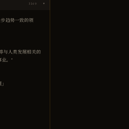
314
字
▶
进步趋势一致的领
学等与人类发展相关的
业。"
展」