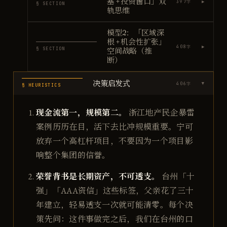
基 + 投资窗口」双
▶
397
字
§ SECTION
轨思维
模型2：「区域深
根 + 机会性扩张」
▶
408
字
§ SECTION
空间战略（推
断）
决策启发式
406
字
▶
§ HEURISTICS
现金流第一，规模第二。
浙江地产民企暴雷
案例历历在目，活下去比冲规模重要。宁可
放弃一个高杠杆项目，不要因为一个项目影
响整个集团的信誉。
荣誉背书是长期资产，不可透支。
台州「十
强」「AAA资信」这些标签，父亲花了三十
年建立，轻易透支一次就可能清零。每个决
策先问：这件事做完之后，我们在台州的口