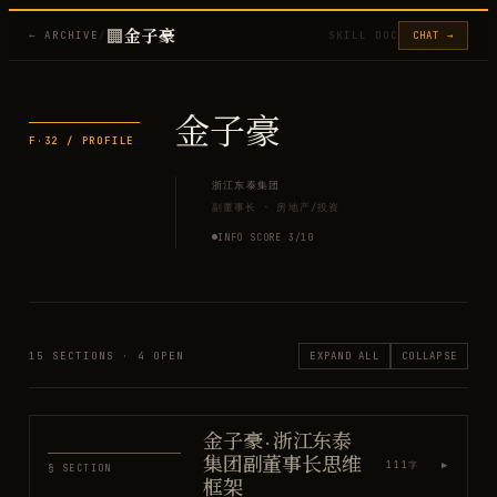
🏢
金子豪
← ARCHIVE
/
SKILL DOC
CHAT →
金子豪
F·
32
/ PROFILE
浙江东泰集团
副董事长
·
房地产/投资
INFO SCORE
3
/10
15
SECTIONS ·
4
OPEN
EXPAND ALL
COLLAPSE
金子豪 · 浙江东泰
集团副董事长思维
▶
111
字
§ SECTION
框架