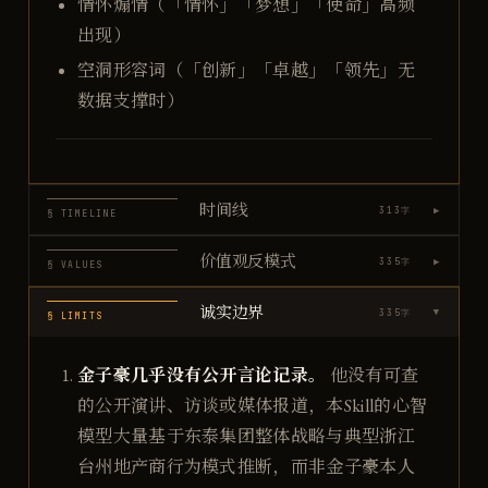
情怀煽情（「情怀」「梦想」「使命」高频
出现）
空洞形容词（「创新」「卓越」「领先」无
数据支撑时）
时间线
▶
313
字
§ TIMELINE
价值观反模式
▶
335
字
§ VALUES
诚实边界
335
字
▶
§ LIMITS
金子豪几乎没有公开言论记录。
他没有可查
的公开演讲、访谈或媒体报道，本Skill的心智
模型大量基于东泰集团整体战略与典型浙江
台州地产商行为模式推断，而非金子豪本人