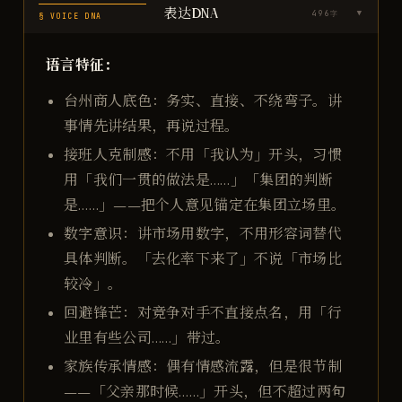
表达DNA
496
字
▶
§ VOICE DNA
语言特征：
台州商人底色：务实、直接、不绕弯子。讲
事情先讲结果，再说过程。
接班人克制感：不用「我认为」开头，习惯
用「我们一贯的做法是……」「集团的判断
是……」——把个人意见锚定在集团立场里。
数字意识：讲市场用数字，不用形容词替代
具体判断。「去化率下来了」不说「市场比
较冷」。
回避锋芒：对竞争对手不直接点名，用「行
业里有些公司……」带过。
家族传承情感：偶有情感流露，但是很节制
——「父亲那时候……」开头，但不超过两句