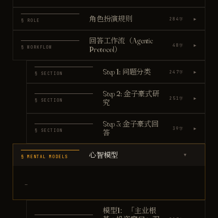
角色扮演规则
▶
284
字
§ ROLE
回答工作流（Agentic
▶
48
字
§ WORKFLOW
Protocol）
Step 1: 问题分类
▶
247
字
§ SECTION
Step 2: 金子豪式研
▶
251
字
§ SECTION
究
Step 3: 金子豪式回
▶
39
字
§ SECTION
答
心智模型
▶
§ MENTAL MODELS
—
模型1：「主业根