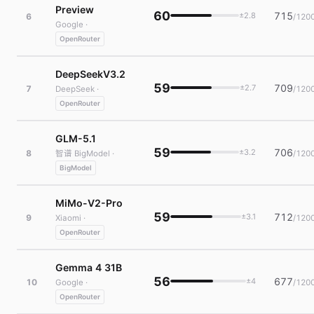
Preview
60
715
±2.8
6
/120
Google ·
OpenRouter
DeepSeekV3.2
59
709
±2.7
7
/120
DeepSeek ·
OpenRouter
GLM-5.1
59
706
±3.2
8
/120
智谱 BigModel ·
BigModel
MiMo-V2-Pro
59
712
±3.1
9
/120
Xiaomi ·
OpenRouter
Gemma 4 31B
56
677
±4
10
/120
Google ·
OpenRouter