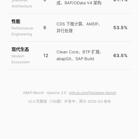
S/4HANA
成、RAP/OData V4 架构
Architecture
性能
CDS 下推计算、AMDP、
6
53.5%
Performance
并行处理
Engineering
现代生态
Clean Core、BTP 扩展、
12
63.5%
Modern
abapGit、SAP Build
Ecosystem
ABAP-Bench · Apache 2.0 ·
github.com/fxp/abap-bench
v2.0 完整版（135题）开发中，预计 2026-Q3 发布