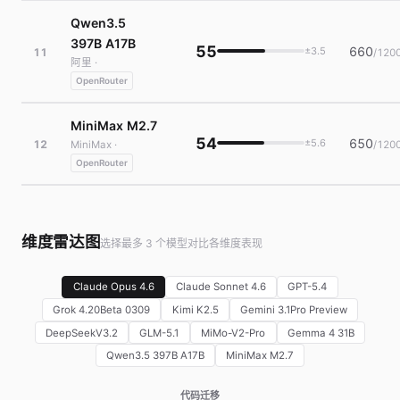
Qwen3.5
397B A17B
55
660
±3.5
11
/120
阿里 ·
OpenRouter
MiniMax M2.7
54
650
±5.6
12
/120
MiniMax ·
OpenRouter
维度雷达图
选择最多 3 个模型对比各维度表现
Claude Opus 4.6
Claude Sonnet 4.6
GPT-5.4
Grok 4.20Beta 0309
Kimi K2.5
Gemini 3.1Pro Preview
DeepSeekV3.2
GLM-5.1
MiMo-V2-Pro
Gemma 4 31B
Qwen3.5 397B A17B
MiniMax M2.7