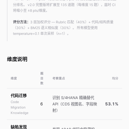
分排名。 v2.0 完整版将扩展至 135 道题（每维度 15 题），届时 CI
将缩小至 ±8 pts/维度。
评分方法：
3 层加权评分 — Rubric 匹配（40%）+ 代码/结构质量
（30%）+ BM25 语义相似度（30%）。 所有模型使用
temperature=0.1 单次采样（n=1）。
维度说明
题
维度
目
考察重点
均分
数
代码迁移
识别 S/4HANA 精确替代
Code
6
53.1%
API（CDS 视图名、字段映
Migration
射）
Knowledge
缺陷发现