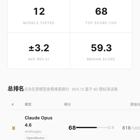
12
68
MODELS TESTED
TOP SCORE /100
±3.2
59.3
AVG 95% CI
MEDIAN SCORE
总排名
点击任意模型查看维度细分 · 95% CI 基于 60 题标准误差
#
模型
得分
原始
Claude Opus
4.6
68
818
±2.9
🥇
/120
Anthropic ·
OpenRouter