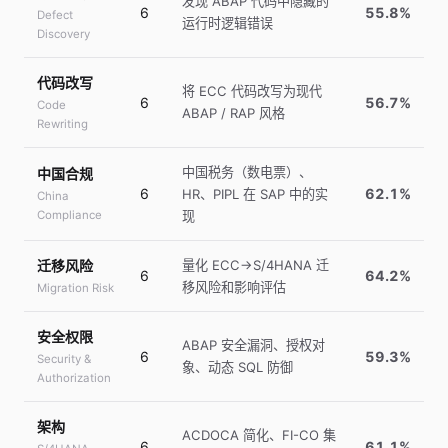
发现 ABAP 代码中隐藏的
6
55.8%
Defect
运行时逻辑错误
Discovery
代码改写
将 ECC 代码改写为现代
6
56.7%
Code
ABAP / RAP 风格
Rewriting
中国税务（数电票）、
中国合规
6
62.1%
HR、PIPL 在 SAP 中的实
China
Compliance
现
迁移风险
量化 ECC→S/4HANA 迁
6
64.2%
移风险和影响评估
Migration Risk
安全权限
ABAP 安全漏洞、授权对
6
59.3%
Security &
象、动态 SQL 防御
Authorization
架构
ACDOCA 简化、FI-CO 集
6
61.1%