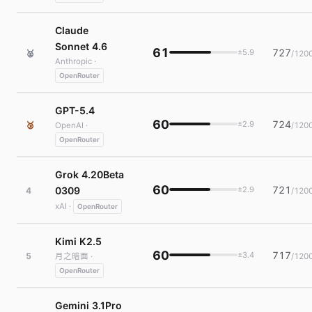
Claude
Sonnet 4.6
61
727
±5.9
🥈
/120
Anthropic ·
OpenRouter
GPT-5.4
60
724
±2.9
🥉
/120
OpenAI ·
OpenRouter
Grok 4.20Beta
60
721
0309
±2.9
4
/120
xAI ·
OpenRouter
Kimi K2.5
60
717
±3.4
5
/120
月之暗面 ·
OpenRouter
Gemini 3.1Pro