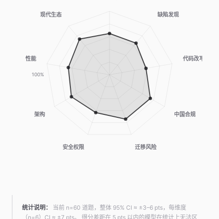
统计说明：
当前 n=60 道题，整体 95% CI ≈ ±3–6 pts，每维度
（n=6）CI ≈ ±7 pts。 得分差距在 5 pts 以内的模型在统计上无法区