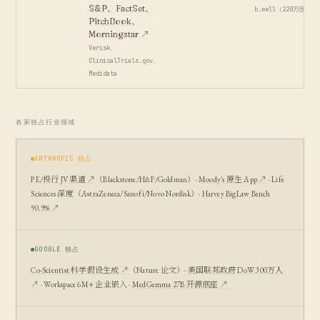
S&P、FactSet、
b.well（220万医疗
PitchBook、
Morningstar ↗
Verisk、
ClinicalTrials.gov、
Medidata
各家独占行业领域
ANTHROPIC 独占
PE/投行 JV 渠道 ↗
（Blackstone/H&F/Goldman）·
Moody's 原生 App ↗
· Life
Sciences 深度（AstraZeneca/Sanofi/Novo Nordisk）·
Harvey BigLaw Bench
90.9% ↗
GOOGLE 独占
Co-Scientist 科学假设生成 ↗
（Nature 论文）·
美国联邦政府 DoW 300万人
↗
· Workspace 6M+ 企业嵌入 ·
MedGemma 27B 开源底座 ↗