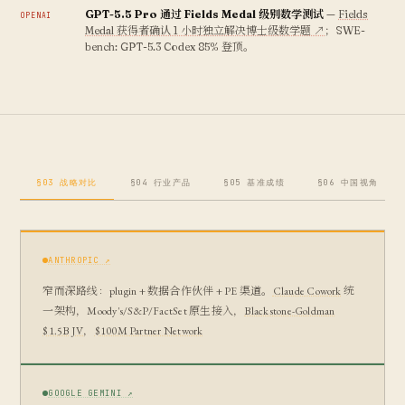
GPT-5.5 Pro 通过 Fields Medal 级别数学测试
—
Fields
OPENAI
Medal 获得者确认 1 小时独立解决博士级数学题 ↗
；SWE-
bench: GPT-5.3 Codex 85% 登顶。
§03 战略对比
§04 行业产品
§05 基准成绩
§06 中国视角
ANTHROPIC ↗
窄而深路线：plugin + 数据合作伙伴 + PE 渠道。
Claude Cowork
统
一架构，Moody's/S&P/FactSet 原生接入，
Blackstone-Goldman
$1.5B JV
，
$100M Partner Network
GOOGLE GEMINI ↗