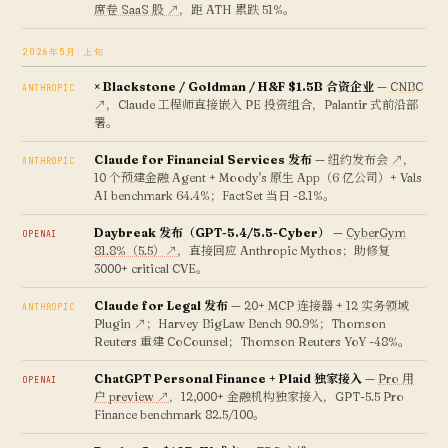
席卷 SaaS 股 ↗
，距 ATH 累跌 51%。
2026年5月 上旬
× Blackstone / Goldman / H&F $1.5B 合资企业
—
CNBC
ANTHROPIC
↗
，Claude 工程师直接嵌入 PE 投资组合，Palantir 式前沿部
署。
Claude for Financial Services 发布
—
纽约发布会 ↗
，
ANTHROPIC
10 个预建金融 Agent + Moody's 原生 App（6 亿公司）+ Vals
AI benchmark 64.4%；FactSet 当日 -8.1%。
Daybreak 发布（GPT-5.4/5.5-Cyber）
—
CyberGym
OPENAI
81.8%（5.5）↗
，直接回应 Anthropic Mythos；助修复
3000+ critical CVE。
Claude for Legal 发布
—
20+ MCP 连接器 + 12 实务领域
ANTHROPIC
Plugin ↗
；Harvey BigLaw Bench 90.9%；Thomson
Reuters 重建 CoCounsel；Thomson Reuters YoY -48%。
ChatGPT Personal Finance + Plaid 独家接入
—
Pro 用
OPENAI
户 preview ↗
，12,000+ 金融机构独家接入，GPT-5.5 Pro
Finance benchmark 82.5/100。