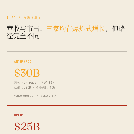
§ 01 / 市场格局
营收与市占：
三家均在爆炸式增长
，但路
径完全不同
ANTHROPIC
$30B
营收 run rate · YoY 80×
估值 $380B · 企业占比 80%
VentureBeat ↗
·
Series G ↗
OPENAI
$25B