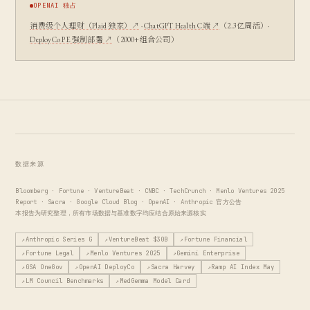
OPENAI 独占
消费级个人理财（Plaid 独家）↗
·
ChatGPT Health C端 ↗
（2.3亿周活）·
DeployCo PE 强制部署 ↗
（2000+组合公司）
数据来源
Bloomberg · Fortune · VentureBeat · CNBC · TechCrunch · Menlo Ventures 2025
Report · Sacra · Google Cloud Blog · OpenAI · Anthropic 官方公告
本报告为研究整理，所有市场数据与基准数字均应结合原始来源核实
Anthropic Series G
VentureBeat $30B
Fortune Financial
Fortune Legal
Menlo Ventures 2025
Gemini Enterprise
GSA OneGov
OpenAI DeployCo
Sacra Harvey
Ramp AI Index May
LM Council Benchmarks
MedGemma Model Card