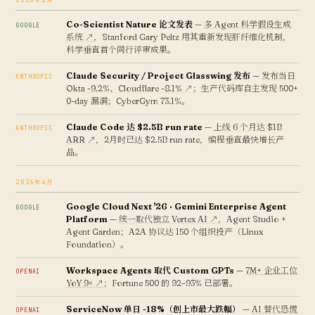
2026年2月
Co-Scientist Nature 论文发表
—
多 Agent 科学假设生成
GOOGLE
系统 ↗
，Stanford Gary Peltz 用其重新发现肝纤维化机制，
科学垂直首个同行评审成果。
Claude Security / Project Glasswing 发布
—
发布当日
ANTHROPIC
Okta -9.2%、Cloudflare -8.1% ↗
；生产代码库自主发现 500+
0-day 漏洞；CyberGym 73.1%。
Claude Code 达 $2.5B run rate
—
上线 6 个月达 $1B
ANTHROPIC
ARR ↗
，2月时已达 $2.5B run rate，编程垂直最快增长产
品。
2026年4月
Google Cloud Next '26 · Gemini Enterprise Agent
GOOGLE
Platform
—
统一取代独立 Vertex AI ↗
，Agent Studio +
Agent Garden；A2A 协议达 150 个组织投产（Linux
Foundation）。
Workspace Agents 取代 Custom GPTs
—
7M+ 企业工位
OPENAI
YoY 9× ↗
；Fortune 500 的 92–93% 已部署。
ServiceNow 单日 -18%（创上市最大跌幅）
—
AI 替代恐慌
OPENAI