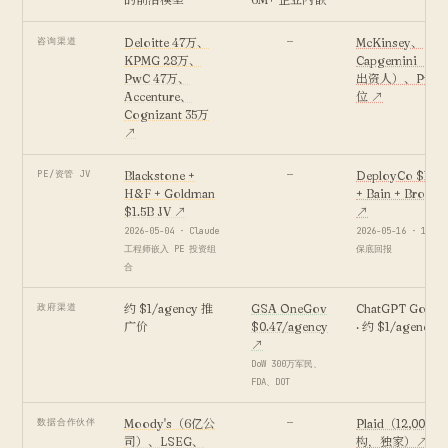
咨询渠道
Deloitte 47万、
—
McKinsey、
KPMG 28万、
Capgemini（De
PwC 47万、
出资人）、PwC 
Accenture、
位 ↗
Cognizant 35万
↗
PE/资管 JV
Blackstone +
—
DeployCo $10
H&F + Goldman
+ Bain + Brookf
$1.5B JV ↗
↗
2026-05-04 · Claude
2026-05-16 · 17.
工程师嵌入 PE 投资组
保底回报
合
政府渠道
约 $1/agency 推
GSA OneGov
ChatGPT Gov
广价
$0.47/agency
· 约 $1/agency
↗
DoW 300万军民、
FDA、DOT
数据合作伙伴
Moody's（6亿公
—
Plaid（12,000
司）、LSEG、
构，独家）↗