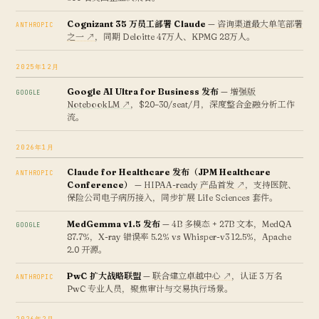
Cognizant 35 万员工部署 Claude
—
咨询渠道最大单笔部署
ANTHROPIC
之一 ↗
，同期 Deloitte 47万人、KPMG 28万人。
2025年12月
Google AI Ultra for Business 发布
—
增强版
GOOGLE
NotebookLM ↗
，$20–30/seat/月，深度整合金融分析工作
流。
2026年1月
Claude for Healthcare 发布（JPM Healthcare
ANTHROPIC
Conference）
—
HIPAA-ready 产品首发 ↗
，支持医院、
保险公司电子病历接入，同步扩展 Life Sciences 套件。
MedGemma v1.5 发布
— 4B 多模态 + 27B 文本，MedQA
GOOGLE
87.7%，X-ray 错误率 5.2% vs Whisper-v3 12.5%，Apache
2.0 开源。
PwC 扩大战略联盟
—
联合建立卓越中心 ↗
，认证 3 万名
ANTHROPIC
PwC 专业人员，聚焦审计与交易执行场景。