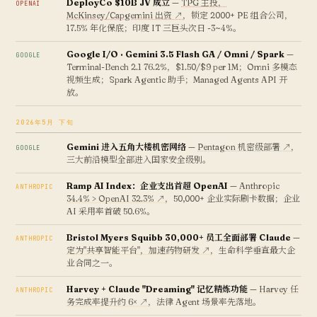
DeployCo $10B JV 成立
—
TPG 主投，
OPENAI
McKinsey/Capgemini 出资 ↗
，锁定 2000+ PE 组合公司，
17.5% 年化保底；印度 IT 三巨头次日 -3~4%。
Google I/O · Gemini 3.5 Flash GA / Omni / Spark
—
GOOGLE
Terminal-Bench 2.1 76.2%，$1.50/$9 per 1M；Omni 多模态
视频生成；Spark Agentic 助手；Managed Agents API 开
放。
2026年5月 下旬
Gemini 进入五角大楼机密网络
—
Pentagon 机密级部署 ↗
，
GOOGLE
三大前沿模型全部进入国家安全级别。
Ramp AI Index：企业支出首超 OpenAI
—
Anthropic
ANTHROPIC
34.4% > OpenAI 32.3% ↗
，50,000+ 企业实际刷卡数据；企业
AI 采用率首破 50.6%。
Bristol Myers Squibb 30,000+ 员工全面部署 Claude
—
ANTHROPIC
定为"共享智能平台"，加速药物研发 ↗
，生命科学垂直最大企
业合同之一。
Harvey + Claude "Dreaming" 记忆精炼功能
—
Harvey 任
ANTHROPIC
务完成率提升约 6× ↗
，法律 Agent 场景率先落地。