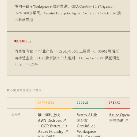
横向平台 + Workspace + 政府渠道。
GSA OneGov $0.47/agency
，
DoW 300万军民，
Gemini Enterprise Agent Platform
，
Co-Scientist
独
占科学赛道
OPENAI ↗
消费者飞轮 → 行业产品 → DeployCo PE 三层漏斗。900M 周活反
向渗透企业，
Plaid 独家接入个人理财
，
DeployCo
17.5% 保底锁定
2000+ PE 组合
核心渠道与生态合作对比
ANTHROPIC
GOOGLE
OPENAI
云分销
唯一同时上线
Vertex AI 独
Azure OpenAI S
AWS Bedrock ↗
家分发
为主渠道 ↗
+
GCP Vertex ↗
+
Gemini ↗
；
Azure Foundry ↗
Workspace
的前沿模型
6M+ 企业内嵌