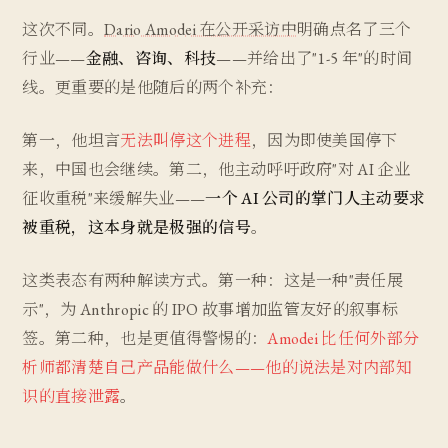
这次不同。
Dario Amodei 在公开采访中
明确点名了三个
行业——
金融、咨询、科技
——并给出了"1-5 年"的时间
线。更重要的是他随后的两个补充：
第一，他坦言
无法叫停这个进程
，因为即使美国停下
来，中国也会继续。第二，他主动呼吁政府"对 AI 企业
征收重税"来缓解失业——
一个 AI 公司的掌门人主动要求
被重税，这本身就是极强的信号
。
这类表态有两种解读方式。第一种：这是一种"责任展
示"，为 Anthropic 的 IPO 故事增加监管友好的叙事标
签。第二种，也是更值得警惕的：
Amodei 比任何外部分
析师都清楚自己产品能做什么——他的说法是对内部知
识的直接泄露
。