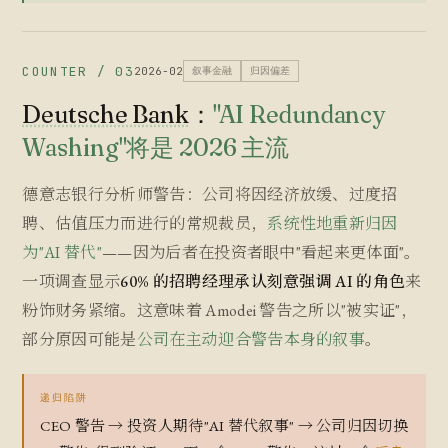
COUNTER / 03
2026-02
叙事金融
归因偏差
Deutsche Bank
：
"AI Redundancy
Washing"将是 2026 主流
德意志银行分析师警告：公司将因经济放缓、过度招
聘、估值压力而进行的常规裁员，
系统性地重新归因
为"AI 替代"
——因为后者在投资者眼中"看起来更体面"。
一项调查显示
60% 的招聘经理承认刻意强调 AI 的角色
来
粉饰财务紧缩。这意味着 Amodei 警告之所以"被实证"，
部分原因可能是
公司在主动迎合警告本身的叙事
。
递归陷阱
CEO 警告 → 投资人期待"AI 替代叙事" → 公司归因切换