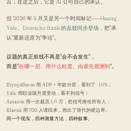
言；在这之后，它是 AI 公司自己的承认。
但 2026 年 5 月又是另一个时间标记——
Huang、
Yale、Deutsche Bank 的反驳同步登场
，把"承
认"重新还原为"争论"。
议题的真正前线不再是"会不会发生"，
而是"
在哪一层、用什么粒度、由谁先观测到
"。
Brynjolfsson
用 ADP + 年龄分层，看到了 -16%；
Yale
用职业级月度变动，看不到信号；
Amazon
用一次裁员 1.6 万，把信号推给所有人；
Klarna
用 700 人请回来，画出了替代的硬边界。
同一个现实，四种测量方法，四种叙事。