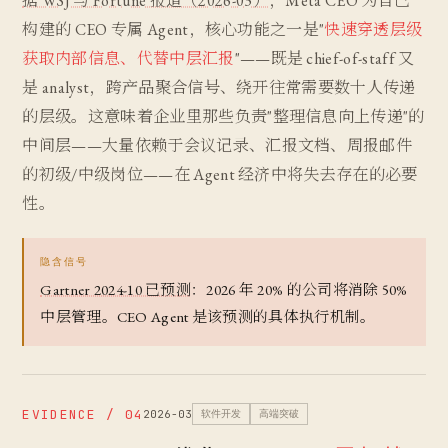
据 WSJ 与 Fortune 报道（2026-03）
，Meta CEO 为自己
构建的 CEO 专属 Agent，核心功能之一是"
快速穿透层级
获取内部信息、代替中层汇报
"——既是 chief-of-staff 又
是 analyst，跨产品聚合信号、绕开往常需要数十人传递
的层级。这意味着企业里那些负责"整理信息向上传递"的
中间层——大量依赖于会议记录、汇报文档、周报邮件
的初级/中级岗位——在 Agent 经济中将失去存在的必要
性。
隐含信号
Gartner 2024-10 已预测
：2026 年 20% 的公司将消除 50%
中层管理。CEO Agent 是该预测的具体执行机制。
EVIDENCE / 04
2026-03
软件开发
高端突破