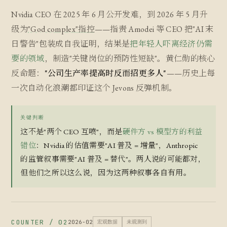
Nvidia CEO 在 2025 年 6 月公开发难，到 2026 年 5 月升
级为
"God complex"指控
——指责 Amodei 等 CEO 把"AI 末
日警告"包装成自我证明，结果是
把年轻人吓离经济仍需
要的领域
，制造"关键岗位的预防性短缺"。黄仁勋的核心
反命题：
"公司生产率提高时反而招更多人"
——历史上每
一次自动化浪潮都印证这个 Jevons 反弹机制。
关键判断
这不是"两个 CEO 互喷"，而是
硬件方 vs 模型方的利益
错位
：Nvidia 的估值需要"AI 普及 = 增量"，Anthropic
的监管叙事需要"AI 普及 = 替代"。两人说的可能都对，
但他们之所以这么说，因为这两种叙事各自有用。
COUNTER / 02
2026-02
宏观数据
未观测到