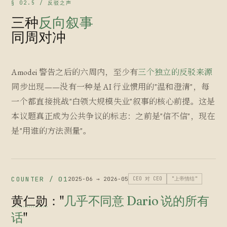
§ 02.5 / 反驳之声
三种
反向叙事
同周对冲
Amodei 警告之后的六周内，至少有
三个独立的反驳来源
同步出现——没有一种是 AI 行业惯用的"温和澄清"，每
一个都直接挑战"白领大规模失业"叙事的核心前提。这是
本议题真正成为公共争议的标志：之前是"信不信"，现在
是"用谁的方法测量"。
COUNTER / 01
2025-06 → 2026-05
CEO 对 CEO
"上帝情结"
黄仁勋
："
几乎不同意 Dario 说的所有
话
"