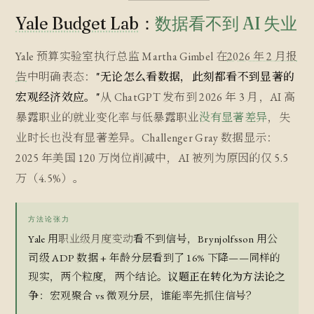
Yale Budget Lab
：
数据看不到 AI 失业
Yale 预算实验室执行总监 Martha Gimbel 在
2026 年 2 月报
告
中明确表态：
"无论怎么看数据，此刻都看不到显著的
宏观经济效应。"
从 ChatGPT 发布到 2026 年 3 月，AI 高
暴露职业的就业变化率与低暴露职业
没有显著差异
，失
业时长也没有显著差异。Challenger Gray 数据显示：
2025 年美国 120 万岗位削减中，AI 被列为原因的仅 5.5
万（4.5%）。
方法论张力
Yale 用
职业级月度变动
看不到信号，Brynjolfsson 用
公
司级 ADP 数据 + 年龄分层
看到了 16% 下降——同样的
现实，两个粒度，两个结论。
议题正在转化为方法论之
争
：宏观聚合 vs 微观分层，谁能率先抓住信号？