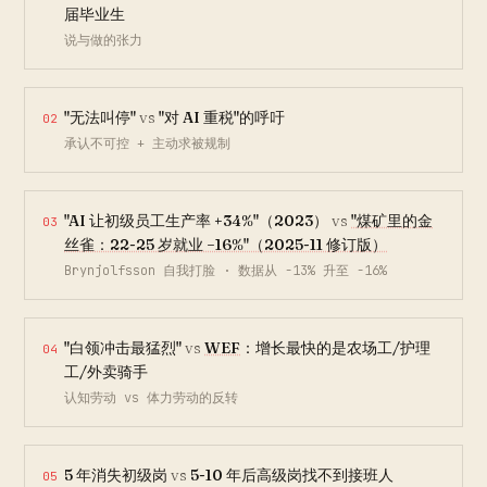
届毕业生
说与做的张力
"无法叫停"
vs
"对 AI 重税"的呼吁
02
承认不可控 + 主动求被规制
"AI 让初级员工生产率 +34%"（2023）
vs
"煤矿里的金
03
丝雀：22-25 岁就业 −16%"（2025-11 修订版）
Brynjolfsson 自我打脸 · 数据从 -13% 升至 -16%
"白领冲击最猛烈"
vs
WEF
：增长最快的是农场工/护理
04
工/外卖骑手
认知劳动 vs 体力劳动的反转
5 年消失初级岗
vs
5-10 年后高级岗找不到接班人
05