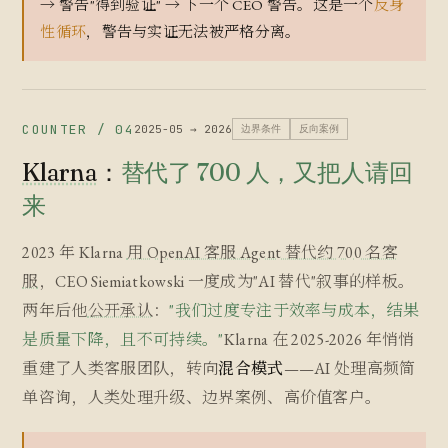
→ 警告"得到验证" → 下一个 CEO 警告。这是一个
反身
性循环
，警告与实证无法被严格分离。
COUNTER / 04
2025-05 → 2026
边界条件
反向案例
Klarna
：
替代了 700 人，又把人请回
来
2023 年 Klarna
用 OpenAI 客服 Agent 替代约 700 名客
服
，CEO Siemiatkowski 一度成为"AI 替代"叙事的样板。
两年后他
公开承认
：
"我们过度专注于效率与成本，结果
是质量下降，且不可持续。"
Klarna 在 2025-2026 年悄悄
重建了人类客服团队，转向
混合模式
——AI 处理高频简
单咨询，人类处理升级、边界案例、高价值客户。