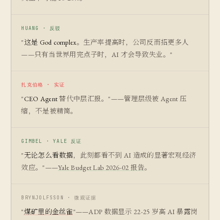
HUANG · 反驳
"
这是 God complex
。生产率提高时，公司反而招更多人
——只有当世界用完点子时，AI 才会导致失业。"
扎克伯格 · 实证
"
CEO Agent
替代中层汇报。"——管理层级被 Agent 压
缩，不是被精简。
GIMBEL · YALE 反证
"
无论怎么看数据
，此刻都看不到 AI 造成的显著宏观经济
效应。"——
Yale Budget Lab 2026-02 报告
。
BRYNJOLFSSON · 微观证据
"
煤矿里的金丝雀
"——ADP 数据显示 22-25 岁高 AI 暴露岗