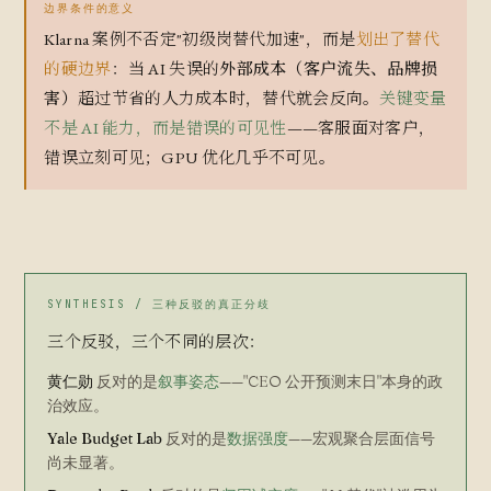
边界条件的意义
Klarna 案例不否定"初级岗替代加速"，而是
划出了替代
的硬边界
：当 AI 失误的
外部成本（客户流失、品牌损
害）
超过节省的人力成本时，替代就会反向。
关键变量
不是 AI 能力，而是错误的可见性
——客服面对客户，
错误立刻可见；GPU 优化几乎不可见。
SYNTHESIS / 三种反驳的真正分歧
三个反驳，三个不同的层次：
黄仁勋
反对的是
叙事姿态
——"CEO 公开预测末日"本身的政
治效应。
Yale Budget Lab
反对的是
数据强度
——宏观聚合层面信号
尚未显著。