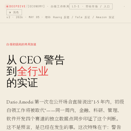
/
DEEPDIVE
[ECONOMY] · 白领工作终局
L3-1 · 劳动市场 / 入口
◑
浅色
v2 · 2026 · MAY 05 · 增补 Huang 反驳 / Yale 反证 / Amazon 实证
白领初级岗的终局加速
从 CEO 警告
到
全行业
的实证
Dario Amodei 第一次在公开场合直接说出"1-5 年内，初级
白领工作将被取代"——同一周内，金融、科研、管理、
软件开发四个赛道的独立数据点同步印证了这个判断。
这不是预言，是已经在发生的事。这次特殊在于：警告