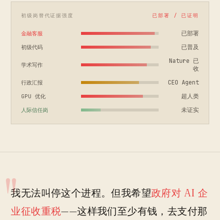
初级岗替代证据强度
已部署 / 已证明
已部署
金融客服
已普及
初级代码
Nature 已
学术写作
收
CEO Agent
行政汇报
超人类
GPU 优化
未证实
人际信任岗
我无法叫停这个进程。但我希望
政府对 AI 企
业征收重税
——这样我们至少有钱，去支付那