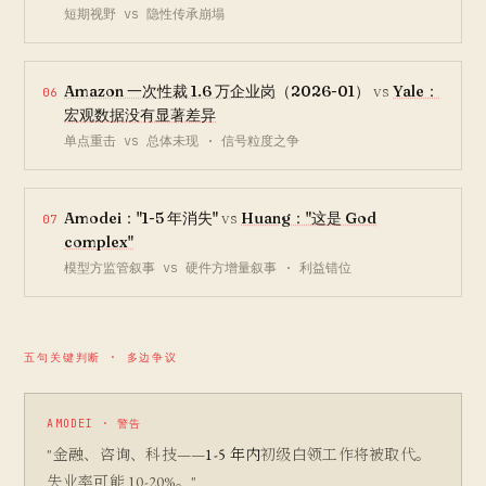
短期视野 vs 隐性传承崩塌
Amazon 一次性裁 1.6 万企业岗
（2026-01）
vs
Yale：
06
宏观数据没有显著差异
单点重击 vs 总体未现 · 信号粒度之争
Amodei："1-5 年消失"
vs
Huang："这是 God
07
complex"
模型方监管叙事 vs 硬件方增量叙事 · 利益错位
五句关键判断 · 多边争议
AMODEI · 警告
"金融、咨询、科技——
1-5 年内
初级白领工作将被取代。
失业率可能 10-20%。"