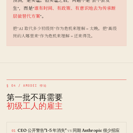
预测，是实证。但实证之后，问题不是"会不会发
生"，而是"
谁有时间、有政策、有意识地去为传承断
层做替代方案
"。
把"AI 取代多少初级岗"作为危机来理解 = 太晚。把"高级
岗的人哪里来"作为危机来理解 = 还来得及。
§ 04 / AMODEI 悖论
第一批不再需要
初级工人的雇主
CEO 公开警告"1-5 年消失"
vs
同期 Anthropic 很少招应
01