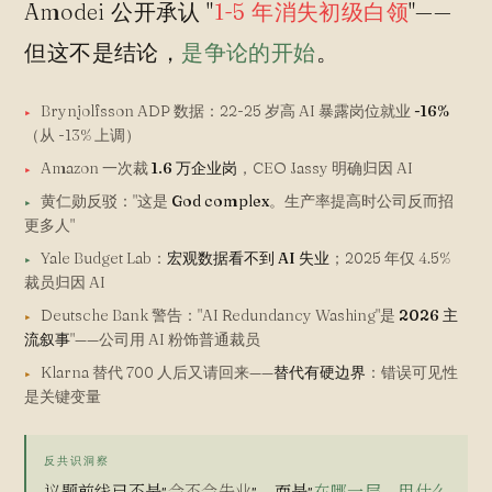
Amodei 公开承认 "
1-5 年消失初级白领
"——
但这不是结论，
是争论的开始
。
Brynjolfsson ADP 数据：22-25 岁高 AI 暴露岗位就业
-16%
▸
（从 -13% 上调）
Amazon 一次裁
1.6 万企业岗
，CEO Jassy 明确归因 AI
▸
黄仁勋反驳："这是
God complex
。生产率提高时公司反而招
▸
更多人"
Yale Budget Lab：
宏观数据看不到 AI 失业
；2025 年仅 4.5%
▸
裁员归因 AI
Deutsche Bank 警告："AI Redundancy Washing"是
2026 主
▸
流叙事
"——公司用 AI 粉饰普通裁员
Klarna 替代 700 人后又请回来——
替代有硬边界
：错误可见性
▸
是关键变量
反共识洞察
议题前线已不是"
会不会失业
"，而是"
在哪一层、用什么