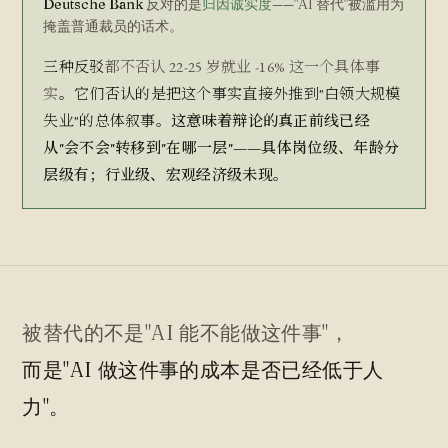
Deutsche Bank
反对的是
归因诚实度
——"AI 替代"被滥用为
掩盖普通裁员的话术。
三种反驳
都不否认 22-25 岁就业 -16% 这一个具体事
实
。它们否认的是把这个事实直接外推到"白领大规模
失业"的总体叙事。
这意味着辩论的真正前线已经
从"会不会"转移到"在哪一层"——具体岗位级、年龄分
层级有；行业级、宏观经济级未现。
被替代的不是"AI 能不能做这件事"，
而是"AI 做这件事的成本是否已经低于人
力"。