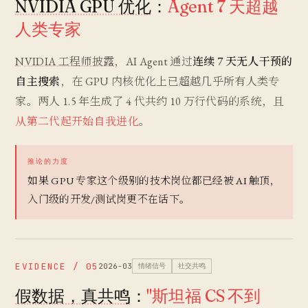
NVIDIA GPU 优化
：
Agent 7 天超越
人类专家
NVIDIA 工程师披露
，AI Agent 通过
连续 7 天无人干预的
自主搜索
，在 GPU 内核优化上已超越几乎所有人类专
家。两人 1.5 年生成了 4 代共约 10 万行代码的系统，且
从第二代起开始自我进化
。
推论的力度
如果 GPU 专家这个级别的技术岗位都已经被 AI 触顶，
入门级的开发/测试岗更不在话下。
EVIDENCE / 05
2026-03
情绪信号
社交共鸣
假数据，真共鸣
：
"斯坦福 CS 不到