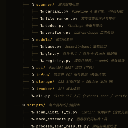
│   ├── 
scanner/
📁
漏洞扫描引擎
│   │   ├── 
carlini.py
🐍
Pipeline A 主引擎，4阶段扫描
│   │   ├── 
file_ranker.py
🐍
文件攻击面评分与排序
│   │   ├── 
dedup.py
🐍
findings 去重与聚合
│   │   └── 
verifier.py
🐍
LLM-as-Judge 二次验证
│   ├── 
models/
📁
模型抽象层
│   │   ├── 
base.py
🐍
SecurityAgent 抽象接口
│   │   ├── 
glm.py
🐍
GLM-5.1 / GLM-4-flash 适配器
│   │   └── 
registry.py
🐍
模型注册表，--model 参数解析
│   ├── 
api/
📁
FastAPI REST 接口（可选）
│   ├── 
infra/
📁
阿里云 ECI 弹性容器（云端扫描）
│   ├── 
storage/
📁
OSS 对象存储 + SQLite 本地 DB
│   ├── 
tracker/
📁
API 成本追踪
│   └── 
cli.py
🐍
Click CLI 入口 (cyberai scan / verify 
├── 
scripts/
📁
每个目标的扫描脚本
│   ├── 
scan_libtiff_t2.py
🐍
libtiff 专用脚本（含优先
│   ├── 
make_extracts.py
🐍
函数级代码切片工具
│   ├── 
process_scan_results.py
🐍
原始结果后处理