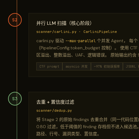
S2
并行 LLM 扫描（核心阶段）
scanner/carlini.py · CarliniPipeline
carlini.py 驱动
个并发 Agent， 每个 
--max-parallel
（PipelineConfig.token_budget 控制）。 使
区溢出、整数溢出、UAF、逻辑错误。 原始输出约含 97
CTF prompt
asyncio 并发
~97% 初始误报率
JSONL
S3
去重 + 置信度过滤
scanner/dedup.py
将 Stage 2 的原始 findings 去重合并（同一代码位
0.80 过滤，低于阈值的 finding 存档但不进入
路径、行号、漏洞类型、置信度。