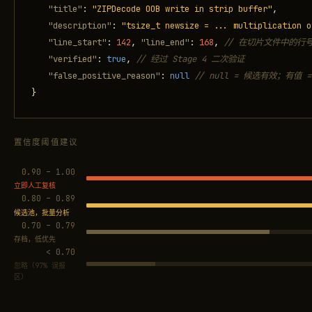
"title"
:
"ZIPDecode OOB write in strip buffer"
,
"description"
:
"tsize_t newsize = ... multiplication o
"line_start"
:
142
,
"line_end"
:
168
,
// 在切片文件中的行
"verified"
:
true
,
// 经过 Stage 4 二次验证
"false_positive_reason"
:
null
// null = 候选有效；有值
}
置信度阈值建议
0.90 – 1.00
立即人工复核
0.80 – 0.89
候选池，批量分析
0.70 – 0.79
存档，低优先
< 0.70
忽略（97% 误报
区）