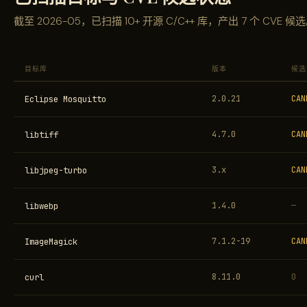
截至 2026-05，已扫描 10+ 开源 C/C++ 库，产出 7 个 CVE 候
目标库
版本
候选
Eclipse Mosquitto
2.0.21
CAN
libtiff
4.7.0
CAN
libjpeg-turbo
3.x
CAN
libwebp
1.4.0
—
ImageMagick
7.1.2-19
CAN
curl
8.11.0
0