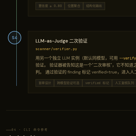
置信度 ≥ 0.80
位置聚合
结构化输出
S4
LLM-as-Judge 二次验证
scanner/verifier.py
用另一个独立 LLM 实例（默认同模型，可用
--verify
验证。 验证器被告知这是一个"二次审核"，它不知道之
判。 通过验证的 finding 标记 verified=true，
盲审设计
跨模型验证可选
verified 标记
人工复核队列
04 · CLI 命令参考