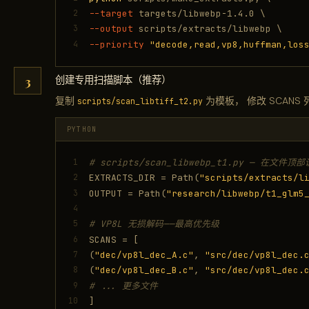
2
--target
targets/libwebp-1.4.0 \
3
--output
scripts/extracts/libwebp \
4
--priority
"decode,read,vp8,huffman,los
创建专用扫描脚本（推荐）
复制
为模板， 修改 SCAN
scripts/scan_libtiff_t2.py
PYTHON
1
# scripts/scan_libwebp_t1.py — 在文件
2
EXTRACTS_DIR = Path(
"scripts/extracts/l
3
OUTPUT = Path(
"research/libwebp/t1_glm5
4
5
# VP8L 无损解码——最高优先级
6
SCANS = [
7
(
"dec/vp8l_dec_A.c"
,
"src/dec/vp8l_dec.
8
(
"dec/vp8l_dec_B.c"
,
"src/dec/vp8l_dec.
9
# ... 更多文件
10
]