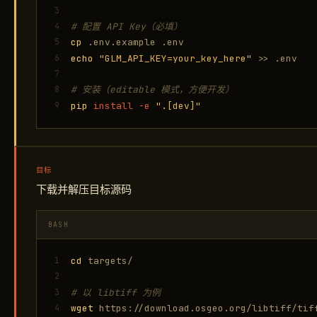
3
4
# 配置 API Key（必填）
5
cp
.env.example .env
6
echo
"GLM_API_KEY=your_key_here"
>> .env
7
8
# 安装（editable 模式，方便开发）
9
pip
install
-e
".[dev]"
目标
下载并解压目标源码
BASH
1
cd
targets/
2
3
# 以 libtiff 为例
4
wget
https://download.osgeo.org/libtiff/tif