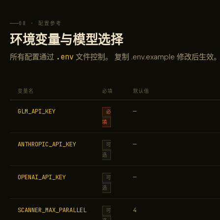
08 · 配置参考
环境变量与模型选择
.env
所有配置通过
文件控制。 复制 .env.example 修改后生效
变量名
必填
默认值
GLM_API_KEY
—
必
填
ANTHROPIC_API_KEY
—
可
选
OPENAI_API_KEY
—
可
选
SCANNER_MAX_PARALLEL
4
可