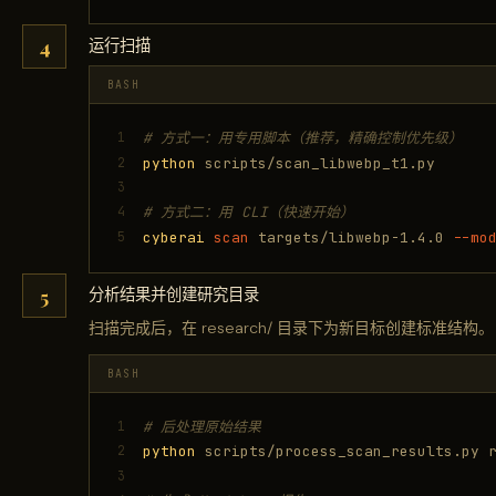
运行扫描
BASH
1
# 方式一：用专用脚本（推荐，精确控制优先级）
2
python
scripts/scan_libwebp_t1.py
3
4
# 方式二：用 CLI（快速开始）
5
cyberai
scan
targets/libwebp-1.4.0
--mo
分析结果并创建研究目录
扫描完成后，在 research/ 目录下为新目标创建标准结构。
BASH
1
# 后处理原始结果
2
python
scripts/process_scan_results.py r
3