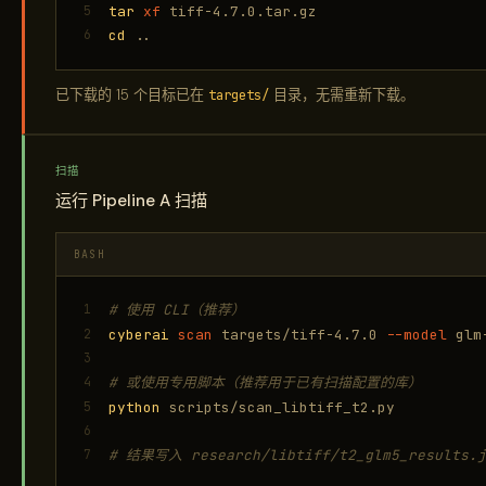
5
tar
xf
tiff-4.7.0.tar.gz
6
cd
..
已下载的 15 个目标已在
targets/
目录，无需重新下载。
扫描
运行 Pipeline A 扫描
BASH
1
# 使用 CLI（推荐）
2
cyberai
scan
targets/tiff-4.7.0
--model
glm
3
4
# 或使用专用脚本（推荐用于已有扫描配置的库）
5
python
scripts/scan_libtiff_t2.py
6
7
# 结果写入 research/libtiff/t2_glm5_results.j