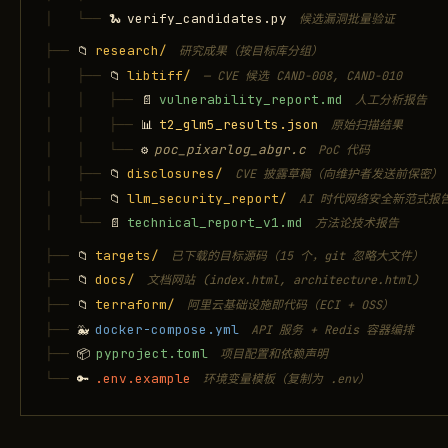
│   └── 
verify_candidates.py
🐍
候选漏洞批量验证
├── 
research/
📁
研究成果（按目标库分组）
│   ├── 
libtiff/
📁
— CVE 候选 CAND-008, CAND-010
│   │   ├── 
vulnerability_report.md
📄
人工分析报告
│   │   ├── 
t2_glm5_results.json
📊
原始扫描结果
│   │   └── 
poc_pixarlog_abgr.c
⚙️
PoC 代码
│   ├── 
disclosures/
📁
CVE 披露草稿（向维护者发送前保密）
│   ├── 
llm_security_report/
📁
AI 时代网络安全新范式报
│   └── 
technical_report_v1.md
📄
方法论技术报告
├── 
targets/
📁
已下载的目标源码（15 个，git 忽略大文件）
├── 
docs/
📁
文档网站 (index.html, architecture.html)
├── 
terraform/
📁
阿里云基础设施即代码（ECI + OSS）
├── 
docker-compose.yml
🐳
API 服务 + Redis 容器编排
├── 
pyproject.toml
📦
项目配置和依赖声明
└── 
.env.example
🔑
环境变量模板（复制为 .env）