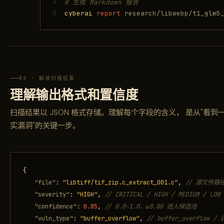
4
# 生成 Markdown 报告
5
cyberai
report
research/libwebp/t1_glm5_
06 · 解读扫描结果
理解输出格式和置信度
扫描结果以 JSON 格式存储。理解每个字段的含义， 是从"看到
实漏洞"的关键一步。
{
"file"
:
"libtiff/tif_zip.c_extract_001.c"
,
// 源文件路
"severity"
:
"HIGH"
,
// CRITICAL / HIGH / MEDIUM / LOW 
"confidence"
:
0.85
,
// 0.0-1.0，≥0.80 进入候选池
"vuln_type"
:
"buffer_overflow"
,
// buffer_overflow / i