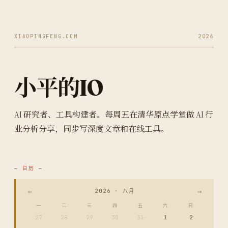
XIAOPINGFENG.COM
2026
小平的IO
AI 研究者、工具构建者。每周五在清华原点学堂做 AI 行
业分析分享，同步写深度文章和在线工具。
— 日历 —
←
→
2026 · 八月
一
二
三
四
五
六
日
27
28
29
30
31
1
2