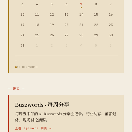
3
4
5
6
7
8
9
10
11
12
13
14
15
16
17
18
19
20
21
22
23
24
25
26
27
28
29
30
31
1
2
3
4
5
6
—
AI BUZZWORDS
— 研究 —
Buzzwords · 每周分享
每周五中午的 AI Buzzwords 分享会记录。行业动态、前沿趋
势、现场讨论摘要。
查看 Episode 列表 →