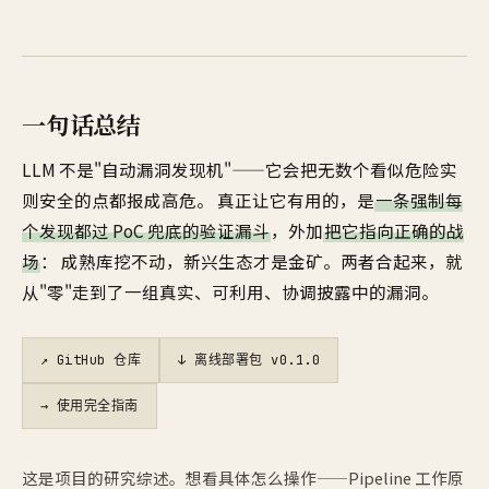
一句话总结
LLM 不是"自动漏洞发现机"——它会把无数个看似危险实
则安全的点都报成高危。 真正让它有用的，是
一条强制每
个发现都过 PoC 兜底的验证漏斗
，外加
把它指向正确的战
场
： 成熟库挖不动，新兴生态才是金矿。两者合起来，就
从"零"走到了一组真实、可利用、协调披露中的漏洞。
↗ GitHub 仓库
↓ 离线部署包 v0.1.0
→ 使用完全指南
这是项目的研究综述。想看具体怎么操作——Pipeline 工作原