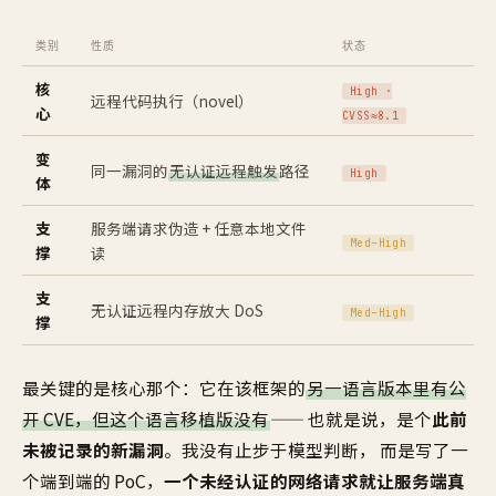
类别
性质
状态
核
High ·
远程代码执行（novel）
心
CVSS≈8.1
变
同一漏洞的
无认证远程触发
路径
High
体
支
服务端请求伪造 + 任意本地文件
Med–High
撑
读
支
无认证远程内存放大 DoS
Med–High
撑
最关键的是核心那个：它在该框架的
另一语言版本里有公
开 CVE，但这个语言移植版没有
—— 也就是说，是个
此前
未被记录的新漏洞
。我没有止步于模型判断， 而是写了一
个端到端的 PoC，
一个未经认证的网络请求就让服务端真