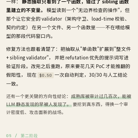
一样：
静态抽取只看到了一个函数，错过了 sibling 函数
里建立的不变量。
模型读到一个"无边界检查的操作"，但
那个让它安全的 validator（架构守卫、load-time 校验、
契约约定） 在另一个文件、另一个函数里——不在喂给模
型的那段代码窗口内。
修复方法也跟着清楚了：把抽取从"单函数"扩展到"整文件
+ sibling validator"， 并把 refutation 优先的提示词写进
验证阶段。改完之后重跑，原来要花几天 PoC 才能推翻的
假阳性， 现在
一次自动判定，30/30 与人工结论
$0.50
一致。
还有一个更关键的方向性结论：
成熟库被审计过几百次，能被
LLM 静态发现的早被人发现了。
要挖到真东西，得换一个审
计密度低、攻击面新的战场。
05 / 第二阶段