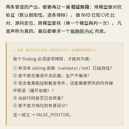
两条管道的产出，都要再过一遍
验证阶段
：用模型做对抗
验证（默认假阳性，逐条排除）， 做 NVD 已知 CVE 比
对、源码定位、跨模型复核（换一个模型再判一次）。 凡
是声称为真的，最后都要求一个
能跑的 PoC
兜底。
★ 五步 REFUTATION CHECKLIST（去假阳性的核心）
每个 finding 必须逐项排除，才能判为真：
① 有没有 sibling 函数（validator / init）已经挡住？
② 是不是在编译开关后面，生产不编译？
③ 攻击者真能控制触发条件，还是需要预先的内存破
坏原语（循环依赖）？
④ 当前代码是否已含修复？
⑤ 是不是文档化的有意设计？
任一成立 → FALSE_POSITIVE。