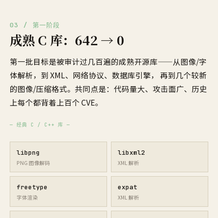
03 / 第一阶段
成熟 C 库：642 → 0
第一批目标是被审计过几百遍的成熟开源库——从图像/字
体解析，到 XML、网络协议、数据库引擎， 再到几个较新
的图像/压缩格式。共同点是：代码量大、攻击面广、历史
上每个都背着上百个 CVE。
— 经典 C / C++ 库 —
libpng
libxml2
PNG 图像解码
XML 解析
freetype
expat
字体渲染
XML 解析