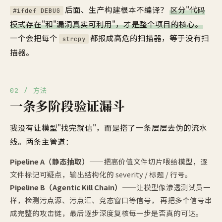
后面、生产构建根本不编译？
区分"代码
#ifdef DEBUG
模式存在"和"漏洞真实可利用"，才是整个项目的核心。
一个会把每个
都报成高危的扫描器，等于没有扫
strcpy
描器。
02 / 方法
一条多阶段验证漏斗
我没有让模型"找完就信"，而是搭了一条层层去伪的流水
线。两条主管道：
Pipeline A（静态抽取）
——把高价值文件切片喂给模型，逐
文件标记可疑点，输出结构化的 severity / 标题 / 行号。
Pipeline B（Agentic Kill Chain）
——让模型像渗透测试员一
样，检测污点源、污点汇、竞态窗口等信号， 再把多个信号串
成完整的攻击链，最后逐步深度复核每一步是否真的可达。