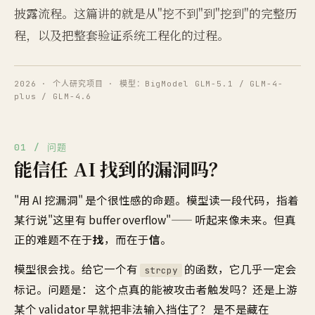
披露流程。这篇讲的就是从"挖不到"到"挖到"的完整历
程，以及把整套验证系统工程化的过程。
2026 · 个人研究项目 · 模型：BigModel GLM-5.1 / GLM-4-
plus / GLM-4.6
01 / 问题
能信任 AI 找到的漏洞吗？
"用 AI 挖漏洞" 是个很性感的命题。模型读一段代码，指着
某行说"这里有 buffer overflow"—— 听起来像未来。但真
正的难题不在于
找
，而在于
信
。
模型很会找。给它一个有
的函数，它几乎一定会
strcpy
标记。问题是： 这个点真的能被攻击者触发吗？还是上游
某个 validator 早就把非法输入挡住了？ 是不是藏在