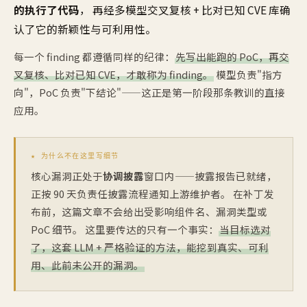
的执行了代码
， 再经多模型交叉复核 + 比对已知 CVE 库确
认了它的新颖性与可利用性。
每一个 finding 都遵循同样的纪律：
先写出能跑的 PoC，再交
叉复核、比对已知 CVE，才敢称为 finding。
模型负责"指方
向"，PoC 负责"下结论"——这正是第一阶段那条教训的直接
应用。
★ 为什么不在这里写细节
核心漏洞正处于
协调披露
窗口内——披露报告已就绪，
正按 90 天负责任披露流程通知上游维护者。 在补丁发
布前，这篇文章不会给出受影响组件名、漏洞类型或
PoC 细节。 这里要传达的只有一个事实：
当目标选对
了，这套 LLM + 严格验证的方法，能挖到真实、可利
用、此前未公开的漏洞。