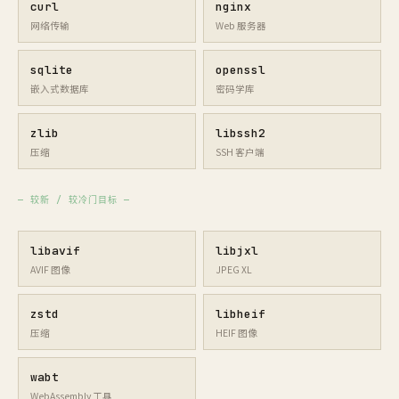
curl
nginx
网络传输
Web 服务器
sqlite
openssl
嵌入式数据库
密码学库
zlib
libssh2
压缩
SSH 客户端
— 较新 / 较冷门目标 —
libavif
libjxl
AVIF 图像
JPEG XL
zstd
libheif
压缩
HEIF 图像
wabt
WebAssembly 工具