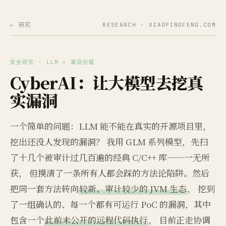
← 研究
RESEARCH · XIAOPINGFENG.COM
安全研究 · LLM × 漏洞挖掘
CyberAI：让大模型去挖真
实漏洞
一个简单的问题：LLM 能不能在真实的开源项目里，
挖出还没人发现的漏洞？ 我用 GLM 系列模型，先扫
了十几个被审计过几百遍的经典 C/C++ 库——一无所
获， 但摸清了一条所有人都会踩的方法论陷阱。然后
把同一套方法转向
较新、审计较少的 JVM 生态
， 挖到
了一组确认的、每一个都有可运行 PoC 的漏洞，其中
包含一个
此前未公开的远程代码执行
， 目前正走协调