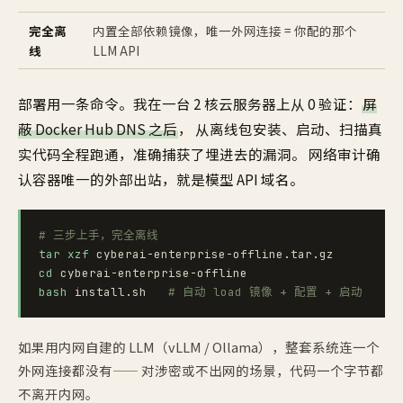
完全离
内置全部依赖镜像，唯一外网连接 = 你配的那个
线
LLM API
部署用一条命令。我在一台 2 核云服务器上从 0 验证：
屏
蔽 Docker Hub DNS 之后
， 从离线包安装、启动、扫描真
实代码全程跑通，准确捕获了埋进去的漏洞。 网络审计确
认容器唯一的外部出站，就是模型 API 域名。
# 三步上手，完全离线
tar xzf
cd
bash
 install.sh   
# 自动 load 镜像 + 配置 + 启动
如果用内网自建的 LLM（vLLM / Ollama），整套系统连一个
外网连接都没有—— 对涉密或不出网的场景，代码一个字节都
不离开内网。