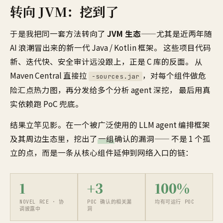
转向 JVM：挖到了
于是我把同一套方法转向了
JVM 生态
——尤其是近两年随
AI 浪潮冒出来的新一代 Java / Kotlin 框架。 这些项目代码
新、迭代快、安全审计远没跟上，正是 C 库的反面。 从
Maven Central 直接拉
，对每个组件做危
-sources.jar
险汇点热力图，再分发给多个分析 agent 深挖， 最后用真
实依赖跑 PoC 兜底。
结果立竿见影。在一个被广泛使用的 LLM agent 编排框架
及其周边生态里，挖出了
一组
确认的漏洞—— 不是 1 个孤
立的点，而是一条从核心组件延伸到网络入口的链：
1
+3
100%
NOVEL RCE · 协
POC 确认的相关漏
均有可运行 POC
调披露中
洞