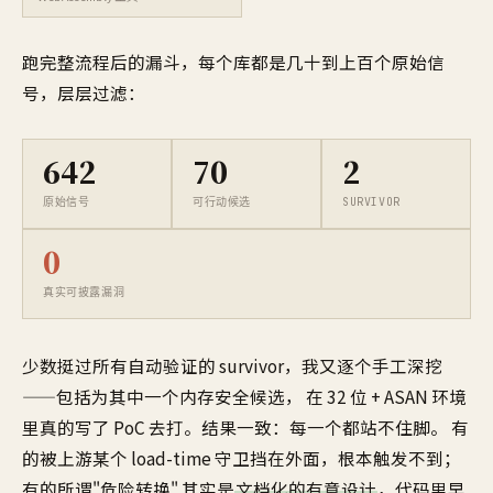
跑完整流程后的漏斗，每个库都是几十到上百个原始信
号，层层过滤：
642
70
2
原始信号
可行动候选
SURVIVOR
0
真实可披露漏洞
少数挺过所有自动验证的 survivor，我又逐个手工深挖
——包括为其中一个内存安全候选， 在 32 位 + ASAN 环境
里真的写了 PoC 去打。结果一致：每一个都站不住脚。 有
的被上游某个 load-time 守卫挡在外面，根本触发不到；
有的所谓"危险转换" 其实是
文档化的有意设计
，代码里早