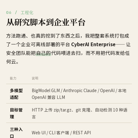
06 / 工程化
从研究脚本到企业平台
方法跑通、也真的挖到了东西之后，我把整套系统打包成
了一个企业可离线部署的平台
CyberAI Enterprise
—— 让
安全团队能把
自己的
代码喂进去扫，而不用把代码发给任
何云。
能力
说明
多模型
BigModel GLM / Anthropic Claude / OpenAI / 本地
适配
OpenAI 兼容 LLM
目标管
HTTP 上传 zip/tar.gz、git 克隆、自动检测 10 种语
理
言
三种入
Web UI / CLI 客户端 / REST API
口