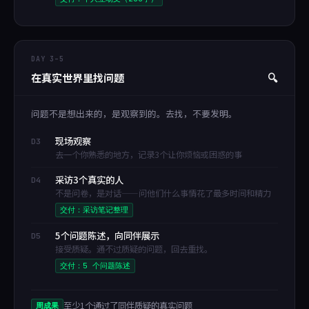
DAY 3–5
在真实世界里找问题
🔍
问题不是想出来的，是观察到的。去找，不要发明。
现场观察
D3
去一个你熟悉的地方，记录3个让你烦恼或困惑的事
采访3个真实的人
D4
不是问卷，是对话——问他们什么事情花了最多时间和精力
交付：采访笔记整理
5个问题陈述，向同伴展示
D5
接受质疑。通不过质疑的问题，回去重找。
交付：5 个问题陈述
至少1个通过了同伴质疑的真实问题
周成果