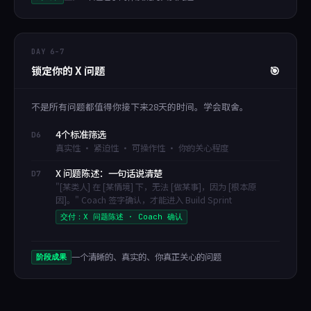
DAY 6–7
锁定你的 X 问题
🎯
不是所有问题都值得你接下来28天的时间。学会取舍。
4个标准筛选
D6
真实性 · 紧迫性 · 可操作性 · 你的关心程度
X 问题陈述：一句话说清楚
D7
"[某类人] 在 [某情境] 下，无法 [做某事]，因为 [根本原
因]。" Coach 签字确认，才能进入 Build Sprint
交付：X 问题陈述 · Coach 确认
一个清晰的、真实的、你真正关心的问题
阶段成果