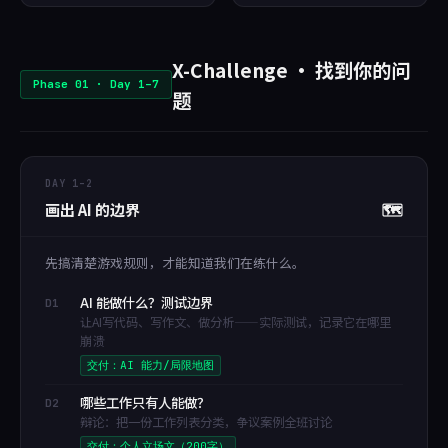
X-Challenge · 找到你的问
Phase 01 · Day 1–7
题
DAY 1–2
画出 AI 的边界
🗺️
先搞清楚游戏规则，才能知道我们在练什么。
AI 能做什么？测试边界
D1
让AI写代码、写作文、做分析——实际测试，记录它在哪里
崩溃
交付：AI 能力/局限地图
哪些工作只有人能做？
D2
辩论：把一份工作列表分类，争议案例全班讨论
交付：个人立场文（200字）