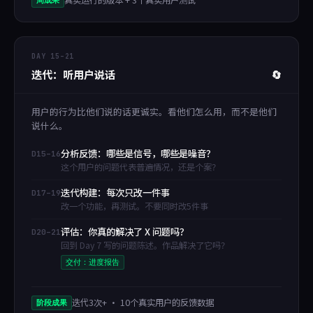
真实运行的版本 + 3个真实用户测试
周成果
DAY 15–21
迭代：听用户说话
🔄
用户的行为比他们说的话更诚实。看他们怎么用，而不是他们
说什么。
分析反馈：哪些是信号，哪些是噪音？
D15–16
这个用户的问题代表普遍情况，还是个案？
迭代构建：每次只改一件事
D17–19
改一个功能，再测试。不要同时改5件事
评估：你真的解决了 X 问题吗？
D20–21
回到 Day 7 写的问题陈述。作品解决了它吗？
交付：进度报告
迭代3次+ · 10个真实用户的反馈数据
阶段成果