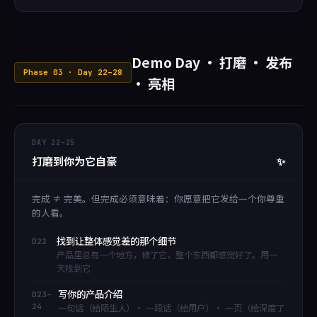
Demo Day · 打磨 · 发布
Phase 03 · Day 22–28
· 亮相
DAY 22–25
打磨到你为它自豪
✨
完成 ≠ 完美。但完成必须意味着：你愿意把它发给一个你尊重
的人看。
找到让整体感觉差的那个细节
D22
产品里总有一个地方，修了它，整个东西都感觉好了。用一
天找到它
写你的产品介绍
D23–
24
一句话（给陌生人）· 一段话（给用户）· 一页（给深度了