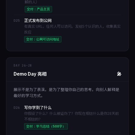
解的人）
交付：产品主页
正式发布到公网
D25
有真实 URL，任何人可以访问。发给5个认识的人，收集真实
反应
交付：公网可访问地址
DAY 26–28
Demo Day 亮相
🎤
展示不是为了表演。是为了整理你自己的思考。向别人解释是
最好的学习方式。
写你学到了什么
D26
你假设了什么？什么被证伪了？你现在相信什么是你28天前
不相信的？
交付：学习总结（500字）