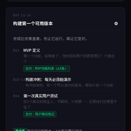
DAY 11–14
构建第一个可用版本
⚙️
完成比完美重要。先让它运行，再让它变好。
MVP 定义
D11
哪一个功能，如果做了，你的目标用户就愿意用它？只做这
个
交付：MVP功能列表（≤3条）
构建冲刺：每天必须能演示
D12–13
每天结束时，有一个可以演示的版本，哪怕只有一个功能
第一次真实用户测试
D14
找3个真实的陌生人，不解释，只观察——记录他们在哪里卡
住了
交付：用户测试笔记