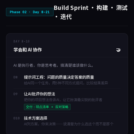
Build Sprint · 构建 · 测试
Phase 02 · Day 8–21
· 迭代
DAY 8–10
学会和 AI 协作
🤝
AI 是执行者，你是思考者。搞清楚谁该做什么。
提示词工程：问题的质量决定答案的质量
D8
给AI同一个任务，用5种不同方式提问，比较结果差异
让AI批评你的想法
D9
把你的项目想法告诉AI，让它扮演最尖锐的批评者
交付：弱点清单 + 应对策略
技术方案选择
D10
AI列方案，你来决策——说清楚为什么选这个而不是那个