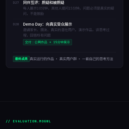
同伴互评：质疑和被质疑
D27
每人展示10分钟，其他人提问15分钟。问题必须是真实的疑
问，不是鼓励
Demo Day：向真实受众展示
D28
邀请家长、朋友、真实的潜在用户。演示作品，讲思考过
程，回答所有问题
交付：公网作品 + 15分钟展示
真实运行的作品 · 真实用户群 · 一套自己的思考方法
最终成果
// EVALUATION.MOGWL