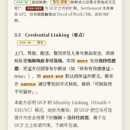
直接映射；
映射成立但要求更强或交互
UCP-OK
强化/超集
更广；
为 UCP 之外的扩展。Settlement 本体兼
UGP-EXT
容 AP2，但其
放款触发
由 Proof-of-Work 门控，故标为扩
展。
3.3 Credential Linking（重点）
UCP-OK · 强化
上门、驾驶、配送、餐饮涉及人身与食品安全，资质
核验是
强制项而非可选项
。实现
支持
选择性披
MUST
露
：凭证方仅回答布尔断言（如「持有有效健康证 =
true」），而
默认回传证件原文。需求
MUST NOT
方
通过零知识方式核验，做到「可核验而
SHOULD
不可留存」。
本能力沿用 UCP 的 Identity Linking（OAuth +
DID/VC）模式，故标为兼容；但 UGP 把它从可选
提升为安全场景下的
强制 + 选择性披露
，属于在
UCP 之上收紧约束，不破坏互通。