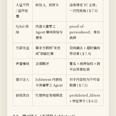
人证不符
核验 A，到岗 B
活体绑定 VC 主体；
/ 证件挂
一次性挑战 (§7.3)
靠
Sybil 供
伪造大量零工
proof-of-
给
Agent 操纵供给与
personhood；身份
费率
质押
欠薪攻击
需求方假称"未完
双向确认 + 超时偏向
成"扣留托管
劳动者 (§7.4)
声誉操纵
合谋刷评
署名 + 质押加权 + 跨
平台异常检测
提示注入
JobIntent 内嵌指
对手内容视为不可信
令诱骗零工 Agent
数据 (§7.2)
歧视洗白
代理特征变相筛选
prohibited_filters
+ 特征审计 (§6.2)