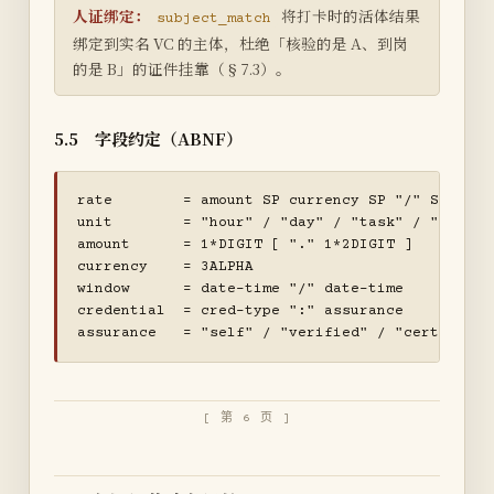
人证绑定：
将打卡时的活体结果
subject_match
绑定到实名 VC 的主体，杜绝「核验的是 A、到岗
的是 B」的证件挂靠（§7.3）。
5.5 字段约定（ABNF）
rate        = amount SP currency SP "/" SP unit

unit        = "hour" / "day" / "task" / "piece"

amount      = 1*DIGIT [ "." 1*2DIGIT ]

currency    = 3ALPHA                       ; ISO
window      = date-time "/" date-time       ; 
credential  = cred-type ":" assurance       ;
assurance   = "self" / "verified" / "certified"
[ 第 6 页 ]