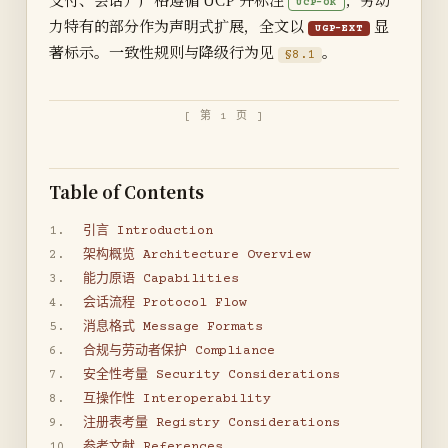
UCP-OK
力特有的部分作为声明式扩展，全文以
显
UGP-EXT
著标示。一致性规则与降级行为见
。
§8.1
[ 第 1 页 ]
Table of Contents
1.
引言 Introduction
2.
架构概览 Architecture Overview
3.
能力原语 Capabilities
4.
会话流程 Protocol Flow
5.
消息格式 Message Formats
6.
合规与劳动者保护 Compliance
7.
安全性考量 Security Considerations
8.
互操作性 Interoperability
9.
注册表考量 Registry Considerations
10.
参考文献 References