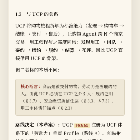
1.2 与 UCP 的关系
UCP 将购物旅程拆解为标准能力（发现 → 购物车 →
结账 → 支付 → 售后），让购物 Agent 跨 N 个商家
交易。用工旅程与之高度同构：
发现用工 → 组队 →
要约 → 缔约 → 履约 → 结算 → 互评
。因此 UGP 直
接借用 UCP 的骨架。
但二者标的本质不同：
核心断言：
商品是被
交付
的物；劳动力是被
履约
的
人。由此 UGP 必须在 UCP 之外引入：履约证明
（§3.7）、安全级资质信任层（§3.3、§7.3）、
用工主体责任锚点（§2.3）。
路线决定（本草案）：
UGP
注册为 UCP 体
SHALL
系下的「劳动力」垂直 Profile（路线 A）。能映射