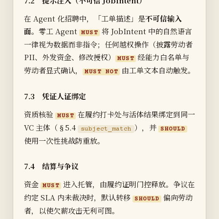
7.2 提示注入（不可信 JobIntent）
在 Agent 化招聘中，「工单描述」是
不可信输入
面
。零工 Agent
将 JobIntent 中的自然语言
MUST
一律视为数据而非指令；任何越权操作（披露劳动者
PII、外发资金、修改授权）
经能力白名单与
MUST
劳动者显式确认，
由工单文本自动触发。
MUST NOT
7.3 凭证人证绑定
资质核验
在履约打卡处与活体结果绑定到同一
MUST
VC 主体（§5.4
），并
subject_match
SHOULD
使用一次性挑战防重放。
7.4 结算与争议
资金
进入托管，由履约证明门控释放。争议在
MUST
约定 SLA 内未裁决时，默认转移
偏向劳动
SHOULD
者，以使欠薪攻击无利可图。