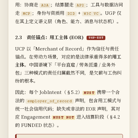
用：协商走
；结算腿走
；工具与数据访问
A2A
AP2
走
；身份与资质用
+
。UGP 仅
MCP
DID
W3C VC
在其上定义语义层（角色、能力、消息与状态机）。
2.3 责任锚点：用工主体 (EOR)
UGP-EXT
UCP 以「Merchant of Record」作为信任与责任
锚点。在劳动力场景，对应的是法律承重得多的
用工
主体
。中国语境下「平台直雇 / 劳务派遣 / 业务外
包」三种模式的责任归属截然不同，是欠薪与工伤纠
纷的根本。
因此：每个 JobIntent（§5.2）
携带一个合
MUST
法的
声明，包含用工模式与
employer_of_record
统一社会信用代码；缺失或非法的 EOR 声明，其对
应 Engagement
进入结算阶段（§4.2
MUST NOT
的 FUNDED 状态）。