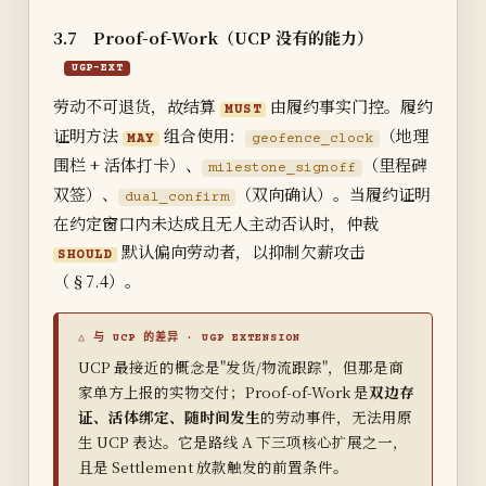
3.7 Proof-of-Work（UCP 没有的能力）
UGP-EXT
劳动不可退货，故结算
由履约事实门控。履约
MUST
证明方法
组合使用：
（地理
MAY
geofence_clock
围栏 + 活体打卡）、
（里程碑
milestone_signoff
双签）、
（双向确认）。当履约证明
dual_confirm
在约定窗口内未达成且无人主动否认时，仲裁
默认偏向劳动者，以抑制欠薪攻击
SHOULD
（§7.4）。
UCP 最接近的概念是"发货/物流跟踪"，但那是商
家单方上报的实物交付；Proof-of-Work 是
双边存
证、活体绑定、随时间发生
的劳动事件，无法用原
生 UCP 表达。它是路线 A 下三项核心扩展之一，
且是 Settlement 放款触发的前置条件。