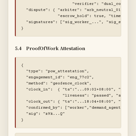
                     "verifier": "dual_confirm" 
  "dispute": { "arbiter": "arb_neutral_01",

               "escrow_hold": true, "timeout_fa
  "signatures": ["sig_worker_...", "sig_eor_...
}
5.4 ProofOfWork Attestation
{

  "type": "pow_attestation",

  "engagement_id": "eng_77c2",

  "method": "geofence_clock",

  "clock_in":  { "ts":"...09:02+08:00", "geo":[3
                 "liveness": "passed", "subject
  "clock_out": { "ts":"...18:04+08:00", "geo":[
  "confirmed_by": ["worker","demand_agent"],   /
  "sig": "z9k...Q"

}