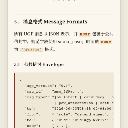
消息格式 Message Formats
5.
所有 UGP 消息以 JSON 表示，并
包裹于公共
MUST
信封中。规范字段使用 snake_case；时间戳
MUST
为
格式。
[RFC3339]
5.1 公共信封 Envelope
{

  "ugp_version": "0.1",

  "msg_id":   "msg_3f9a...",

  "msg_type": "job_intent | candidacy | offer | 
               | pow_attestation | settlement | 
  "ts":       "2026-06-03T08:55:00+08:00",

  "from":     { "role": "demand_agent", "did": 
  "to":       { "did": "did:ugp:wkr:9a1f" },   
  "body":     { ... },                         