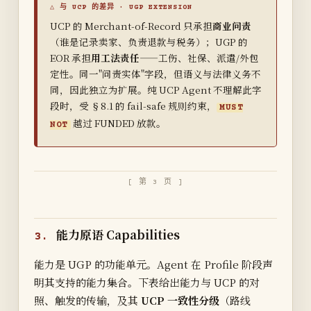
UCP 的 Merchant-of-Record 只承担
商业问责
（谁是记录卖家、负责退款与税务）；UGP 的
EOR 承担
用工法责任
——工伤、社保、派遣/外包
定性。同一"问责实体"字段，但语义与法律义务不
同，因此独立为扩展。纯 UCP Agent 不理解此字
段时，受 §8.1 的 fail-safe 规则约束，
MUST
越过 FUNDED 放款。
NOT
[ 第 3 页 ]
能力原语 Capabilities
3.
能力是 UGP 的功能单元。Agent 在 Profile 阶段声
明其支持的能力集合。下表给出能力与 UCP 的对
照、触发的传输，及其
UCP 一致性分级
（路线