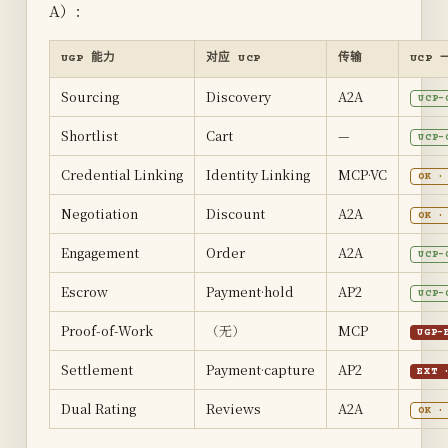
A）：
UGP 能力
对应 UCP
传输
UCP
Sourcing
Discovery
A2A
UCP-
Shortlist
Cart
—
UCP-
Credential Linking
Identity Linking
MCP·VC
OK 
Negotiation
Discount
A2A
OK 
Engagement
Order
A2A
UCP-
Escrow
Payment·hold
AP2
UCP-
Proof-of-Work
（无）
MCP
UGP-
Settlement
Payment·capture
AP2
EXT
Dual Rating
Reviews
A2A
OK 