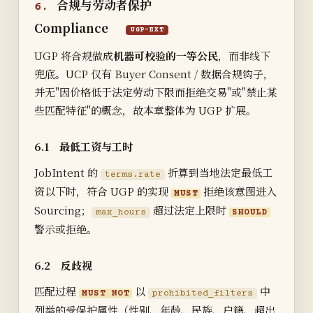
合规与劳动者保护
6.
Compliance
UGP-EXT
UGP 将合规做成
机器可校验的一等公民
，而非线下
兜底。UCP 仅有 Buyer Consent / 数据合规钩子，
并无"因价格低于法定劳动下限而拒绝交易"或"禁止某
些匹配特征"的概念，故本章整体为 UGP 扩展。
6.1 最低工资与工时
JobIntent 的
折算到当地法定最低工
terms.rate
资以下时，符合 UGP 的实现
拒绝该意图进入
MUST
Sourcing；
超过法定上限时
max_hours
SHOULD
警示或拒绝。
6.2 反歧视
匹配过程
以
中
MUST NOT
prohibited_filters
列举的受保护属性（性别、年龄、民族、户籍、超出