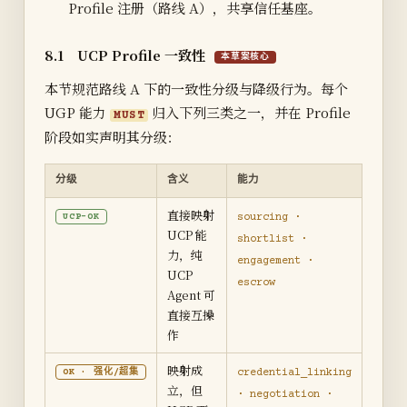
Profile 注册（路线 A），共享信任基座。
8.1 UCP Profile 一致性
本草案核心
本节规范路线 A 下的一致性分级与降级行为。每个
UGP 能力
归入下列三类之一，并在 Profile
MUST
阶段如实声明其分级：
分级
含义
能力
直接映射
sourcing ·
UCP-OK
UCP 能
shortlist ·
力，纯
engagement ·
UCP
escrow
Agent 可
直接互操
作
映射成
credential_linking
OK · 强化/超集
立，但
· negotiation ·