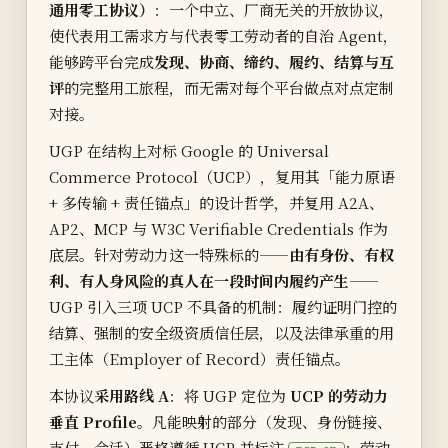
通用零工协议）
：一个中立、厂商无关的开放协议，
使代表用工需求方与代表零工劳动者的自治 Agent，
能够跨平台完成
发现、协商、缔约、履约、结算与互
评
的完整用工旅程，而无需对每个平台做点对点定制
对接。
UGP 在结构上对标 Google 的 Universal
Commerce Protocol（UCP），复用其「能力原语
+ 多传输 + 责任锚点」的设计哲学，并复用 A2A、
AP2、MCP 与 W3C Verifiable Credentials 作为
底层。针对劳动力这一特殊标的——
由有身份、有权
利、有人身风险的真人在一段时间内履约产生
——
UGP 引入三项 UCP 不具备的机制：履约证明门控的
结算、强制的安全级资质信任层，以及法律承重的用
工主体（Employer of Record）责任锚点。
本协议
采用路线 A
：将 UGP 定位为
UCP 的劳动力
垂直 Profile
。凡能映射的部分（发现、身份链接、
支付、会话）严格遵循 UCP 并标注
；劳动