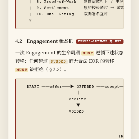
   |  8. Proof-of-Work   到岗活体打卡 / 里程碑双签 
   |  9. Settlement      履约校验通过 → 放款 + 个
   |  10. Dual Rating -- 双向署名互评 ------------
   v
4.2 Engagement 状态机
FUNDED→SETTLED 为 EXT
一次 Engagement 的生命周期
遵循下述状态
MUST
转移；任何越过
而无合法 EOR 的转移
FUNDED
被拒绝（§2.3）。
MUST
  DRAFT ──offer──▶ OFFERED ──accept──▶ CON
                      │                     │

                   decline               fund(es
                      ▼                     ▼

                   VOIDED                 FUNDED
                                            │

                                         clock-i
                                            ▼

                                       IN_PROGRE