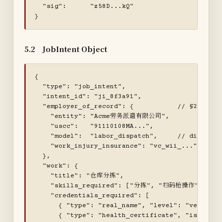
  "sig":      "z58D...kQ"                  
}
5.2 JobIntent Object
{

  "type": "job_intent",

  "intent_id": "ji_8f3a91",

  "employer_of_record": {           // §2.3 — RE
    "entity": "Acme劳务派遣有限公司",

    "uscc":   "91110108MA...",

    "model":  "labor_dispatch",     // direct |
    "work_injury_insurance": "vc_wii_..."

  },

  "work": {

    "title": "仓库分拣",

    "skills_required": ["分拣", "扫码枪操作"],

    "credentials_required": [

      { "type": "real_name", "level": "verified"
      { "type": "health_certificate", "issuer_cl