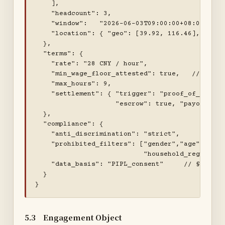
    ],

    "headcount": 3,

    "window":   "2026-06-03T09:00:00+08:00/2026
    "location": { "geo": [39.92, 116.46], "addr
  },

  "terms": {

    "rate": "28 CNY / hour",

    "min_wage_floor_attested": true,   // §6.1 —
    "max_hours": 9,

    "settlement": { "trigger": "proof_of_work",

                    "escrow": true, "payout_sla_
  },

  "compliance": {

    "anti_discrimination": "strict",

    "prohibited_filters": ["gender","age","ethni
                           "household_registrati
    "data_basis": "PIPL_consent"     // §6.3

  }

}
5.3 Engagement Object