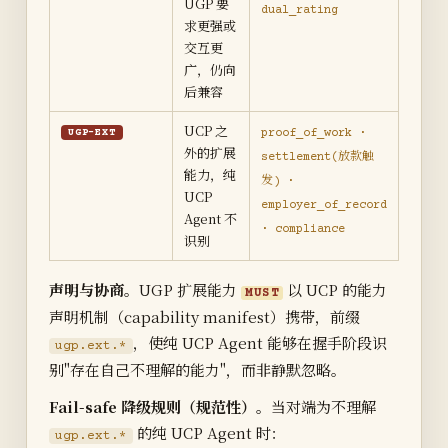
UGP 要
dual_rating
求更强或
交互更
广，仍向
后兼容
UCP 之
proof_of_work ·
UGP-EXT
外的扩展
settlement(放款触
能力，纯
发) ·
UCP
employer_of_record
Agent 不
· compliance
识别
声明与协商。
UGP 扩展能力
以 UCP 的能力
MUST
声明机制（capability manifest）携带，前缀
，使纯 UCP Agent 能够在握手阶段识
ugp.ext.*
别"存在自己不理解的能力"，而非静默忽略。
Fail-safe 降级规则（规范性）。
当对端为不理解
的纯 UCP Agent 时：
ugp.ext.*