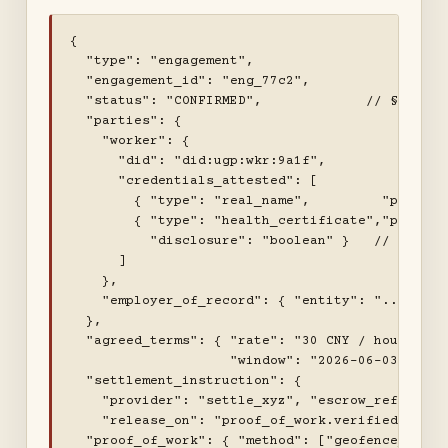
{

  "type": "engagement",

  "engagement_id": "eng_77c2",

  "status": "CONFIRMED",             // §4.2 状
  "parties": {

    "worker": {

      "did": "did:ugp:wkr:9a1f",

      "credentials_attested": [

        { "type": "real_name",         "proof": 
        { "type": "health_certificate","proof": 
          "disclosure": "boolean" }   // 仅
      ]

    },

    "employer_of_record": { "entity": "...", "us
  },

  "agreed_terms": { "rate": "30 CNY / hour", 
                    "window": "2026-06-03T09:00/
  "settlement_instruction": {

    "provider": "settle_xyz", "escrow_ref": "esc
    "release_on": "proof_of_work.verified", "ra
  "proof_of_work": { "method": ["geofence_clock