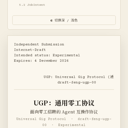
5.2 JobIntent
5.3 Engagement
5.4 ProofOfWork
◐ 切换深 / 浅色
5.5 ABNF
6. 合规与劳动者保护
7. 安全性考量
8. 互操作性
Independent Submission                            
8.1 UCP Profile 一致性
Internet-Draft

Intended status: Experimental                     
9. 注册表考量
Expires: 4 December 2026

10. 参考文献
附录 A. 示例会话
作者地址
             UGP: Universal Gig Protocol (通用零工协
                   draft-feng-ugp-00
UGP：通用零工协议
面向零工招聘的 Agent 互操作协议
Universal Gig Protocol · draft-feng-ugp-
00 · Experimental