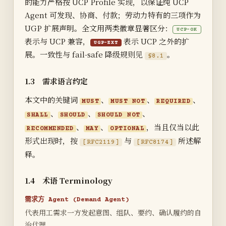
的能力严格按 UCP Profile 实现，以保证纯 UCP
Agent 可发现、协商、付款；劳动力特有的三项作为
UGP 扩展声明。全文用两类徽章显著区分：
UCP-OK
表示与 UCP 兼容，
表示 UCP 之外的扩
UGP-EXT
展。一致性与 fail-safe 降级规则见
。
§8.1
1.3 需求语言约定
本文中的关键词
、
、
、
MUST
MUST NOT
REQUIRED
、
、
、
SHALL
SHOULD
SHOULD NOT
、
、
，当且仅当以此
RECOMMENDED
MAY
OPTIONAL
形式出现时，按
与
所述解
[RFC2119]
[RFC8174]
释。
1.4 术语 Terminology
需求方 Agent (Demand Agent)
代表用工需求一方发起意图、组队、要约、确认履约的自
治代理。