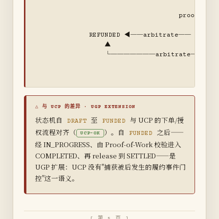
                                            │

                                     proof verif
                                            ▼

              REFUNDED ◀──arbitrate── DISPUT
                  ▲                       │   
                  └───────arbitrate──────
                                               
                                               
状态机自
至
与 UCP 的下单/授
DRAFT
FUNDED
权流程对齐（
）。自
之后——
FUNDED
UCP-OK
经 IN_PROGRESS、由 Proof-of-Work 校验进入
COMPLETED、再 release 到 SETTLED——是
UGP 扩展：UCP 没有"捕获被后发生的履约事件门
控"这一语义。
[ 第 5 页 ]