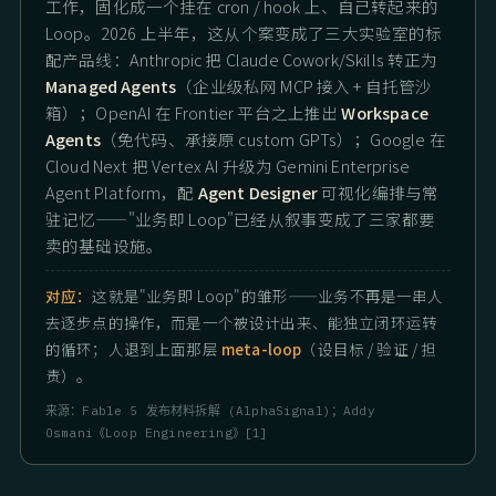
工作，固化成一个挂在 cron / hook 上、自己转起来的
Loop。2026 上半年，这从个案变成了三大实验室的标
配产品线：Anthropic 把 Claude Cowork/Skills 转正为
Managed Agents
（企业级私网 MCP 接入 + 自托管沙
箱）；OpenAI 在 Frontier 平台之上推出
Workspace
Agents
（免代码、承接原 custom GPTs）；Google 在
Cloud Next 把 Vertex AI 升级为 Gemini Enterprise
Agent Platform，配
Agent Designer
可视化编排与常
驻记忆——"业务即 Loop"已经从叙事变成了三家都要
卖的基础设施。
对应：
这就是"业务即 Loop"的雏形——业务不再是一串人
去逐步点的操作，而是一个被设计出来、能独立闭环运转
的循环；人退到上面那层
meta-loop
（设目标 / 验证 / 担
责）。
来源：Fable 5 发布材料拆解 (AlphaSignal)；Addy
Osmani《Loop Engineering》[1]