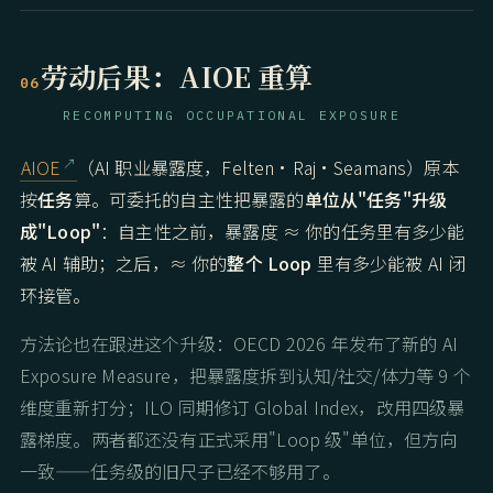
劳动后果：AIOE 重算
06
RECOMPUTING OCCUPATIONAL EXPOSURE
AIOE
（AI 职业暴露度，Felten·Raj·Seamans）原本
按
任务
算。可委托的自主性把暴露的
单位从"任务"升级
成"Loop"
：自主性之前，暴露度 ≈ 你的任务里有多少能
被 AI 辅助；之后，≈ 你的
整个 Loop
里有多少能被 AI 闭
环接管。
方法论也在跟进这个升级：OECD 2026 年发布了新的 AI
Exposure Measure，把暴露度拆到认知/社交/体力等 9 个
维度重新打分；ILO 同期修订 Global Index，改用四级暴
露梯度。两者都还没有正式采用"Loop 级"单位，但方向
一致——任务级的旧尺子已经不够用了。