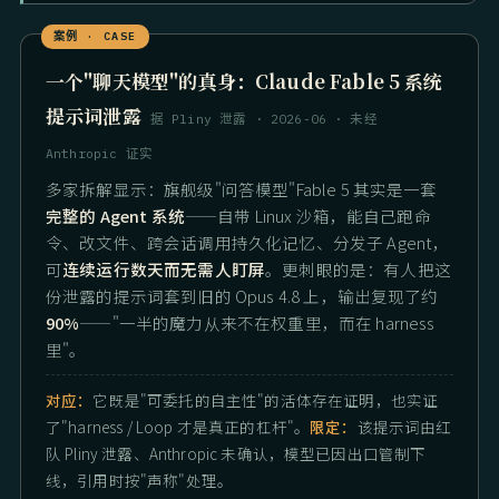
一个"聊天模型"的真身：Claude Fable 5 系统
提示词泄露
据 Pliny 泄露 · 2026-06 · 未经
Anthropic 证实
多家拆解显示：旗舰级"问答模型"Fable 5 其实是一套
完整的 Agent 系统
——自带 Linux 沙箱，能自己跑命
令、改文件、跨会话调用持久化记忆、分发子 Agent，
可
连续运行数天而无需人盯屏
。更刺眼的是：有人把这
份泄露的提示词套到旧的 Opus 4.8 上，输出复现了约
90%
——"一半的魔力从来不在权重里，而在 harness
里"。
对应：
它既是"可委托的自主性"的活体存在证明，也实证
了"harness / Loop 才是真正的杠杆"。
限定：
该提示词由红
队 Pliny 泄露、Anthropic 未确认，模型已因出口管制下
线，引用时按"声称"处理。