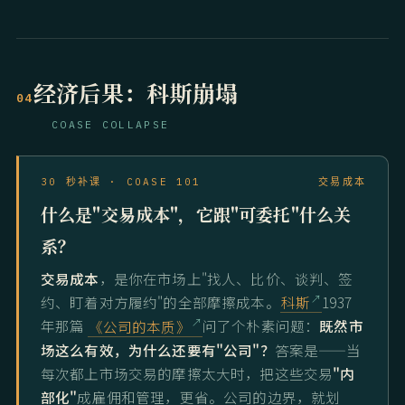
经济后果：科斯崩塌
04
COASE COLLAPSE
30 秒补课 · COASE 101
交易成本
什么是"交易成本"，它跟"可委托"什么关
系？
交易成本
，是你在市场上"找人、比价、谈判、签
约、盯着对方履约"的全部摩擦成本。
科斯
1937
年那篇
《公司的本质》
问了个朴素问题：
既然市
场这么有效，为什么还要有"公司"？
答案是——当
每次都上市场交易的摩擦太大时，把这些交易
"内
部化"
成雇佣和管理，更省。公司的边界，就划