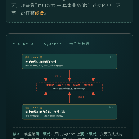
环，那些靠"通用能力 ↔ 具体业务"收过路费的中间环
节，都在被
缝合
。
FIGURE 01 — SQUEEZE · 卡位与破局
卡位 ▸
应用 · AGENT 层
向下破局：直接闭环交付
卡位「用户的活本身」——工作流自己长出来
破局 ↓
中间层 SaaS · 中台 · 集成商 · 中层管理
被两端挤压 → 价值蒸发（压成一条缝）
破局 ↑
卡位 ▸
模型 · MODEL 层
向上破局：能力直达、自带工具
卡位「原始智能」——封装好的能力变成商品
读图：
模型层
向上破局
、应用/Agent 层
向下破局
，六支箭头从两