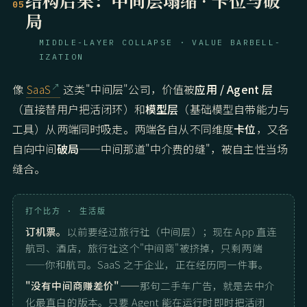
05
局
MIDDLE-LAYER COLLAPSE · VALUE BARBELL-
IZATION
像
SaaS
这类"中间层"公司，价值被
应用 / Agent 层
（直接替用户把活闭环）和
模型层
（基础模型自带能力与
工具）从两端同时吸走。两端各自从不同维度
卡位
，又各
自向中间
破局
——中间那道"中介费的缝"，被自主性当场
缝合。
打个比方 · 生活版
订机票。
以前要经过旅行社（中间层）；现在 App 直连
航司、酒店，旅行社这个"中间商"被挤掉，只剩两端
——你和航司。SaaS 之于企业，正在经历同一件事。
"没有中间商赚差价"——
那句二手车广告，就是去中介
化最直白的版本。只要 Agent 能在运行时即时把活闭