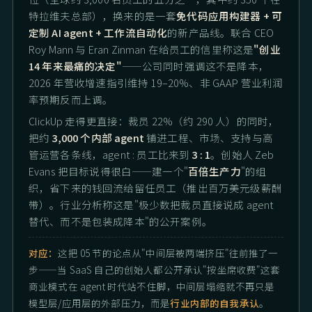
特拉维夫总部），换来的是一套
免代码应用构建器 + 可
定制 AI agent + 工作流自动化
的新产品线。联合 CEO
Roy Mann 与 Eran Zinman 在给员工的信里称这是
"创业
14 年来最痛的决定"
——公司同时强调这不是降本，
2026 年营收增速指引维持 19–20%、非 GAAP 营业利润
率预期反而上调。
ClickUp 走得更直接：裁员 22%（约 290 人）的同时，
把约
3,000 个内部 agent
铺进工程、市场、支持与高
管运营各条线，agent : 员工比来到
3 : 1
。创始人 Zeb
Evans 把目标说得很白——建一个"
百倍生产力
"的组
织，省下来的钱回流给留任员工（推出百万美元级薪酬
带）。行业分析称这是"极少数把裁员直接说成 agent
替代、而不是包装成降本"的公开案例。
对应：
这把 05 节的论点从"中间层被两端挤压"往前推了一
步——当 SaaS 自己的创始人都公开承认"按坐席收费"这套
商业模式在 agent 时代站不住脚，中间层塌缩就不再只是
模型层/应用层的外部压力，而是
行业内部的自我承认
。