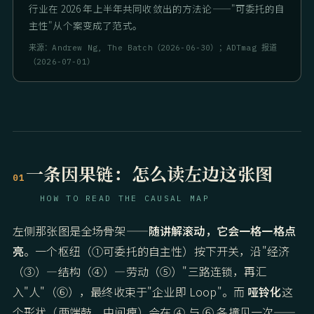
行业在 2026 年上半年共同收敛出的方法论——"可委托的自
主性"从个案变成了范式。
来源：Andrew Ng, The Batch（2026-06-30）；ADTmag 报道
（2026-07-01）
一条因果链：怎么读左边这张图
01
HOW TO READ THE CAUSAL MAP
左侧那张图是全场骨架——
随讲解滚动，它会一格一格点
亮
。一个枢纽（①可委托的自主性）按下开关，沿"经济
（③）—结构（④）—劳动（⑤）"三路连锁，再汇
入"人"（⑥），最终收束于"企业即 Loop"。而
哑铃化
这
个形状（两端鼓、中间瘪）会在 ④ 与 ⑥ 各撞见一次——