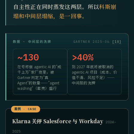
自主性正在同时蒸发这两层。所以
科斯崩
塌和中间层塌缩，是一回事。
数据 · 中间层的洗牌
GARTNER 2025-06
[10]
~130
>40%
在号称做 agentic AI 的"成
到 2027 年底将被取消的
千上万"家厂商里，被
agentic AI 项目（成本、价
Gartner 判定为"真
值不清、风控不足）——
Agent"的数量——"agent
中间层的洗牌
washing"（套壳）盛行
Klarna 关停 Salesforce 与 Workday
2024–
2025