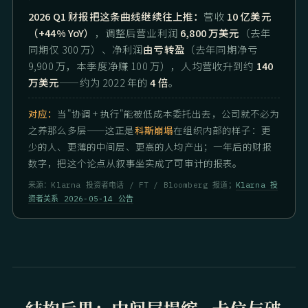
2026 Q1 财报把这条曲线继续往上推：
营收
10 亿美元
（+44% YoY）
，调整后营业利润
6,800 万美元
（去年
同期仅 300 万）、净利润
由亏转盈
（去年同期净亏
9,900 万，本季度净赚 100 万），人均营收升到约
140
万美元
——约为 2022 年的
4 倍
。
对应：
当"协调 + 执行"能被低成本委托出去，公司就不必为
之养那么多层——这正是
科斯崩塌
在组织内部的样子：更
少的人、更薄的中间层、更高的人均产出；一年后的财报
数字，把这个论点从叙事坐实成了可审计的报表。
来源：Klarna 投资者电话 / FT / Bloomberg 报道；
Klarna 投
资者关系 2026-05-14 公告
结构后果：中间层塌缩 · 卡位与破