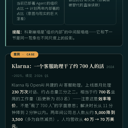
当前已部署 Agent 的组织
被替代的直接读数）
占比 → 计划两年内部署的
占比（意图与现实的巨大
落差）
提醒：
科斯崩塌是"组织内部"的中间层塌缩——它和下一
节是同一现象在不同尺度上的投影。
Klarna：一个客服助理干了约 700 人的活
2024
–2025，续见 2026 Q1
Klarna 与 OpenAI 共建的 AI 客服助理，上线首月处理
230 万次
对话、约占总量三分之二，相当于约
700 名
坐
席的工作量（后更新为 853 名）——注意这是
效率等
价
，不是"裁了 700 人"的字面意思；解决时长从 11 分
钟降到 2 分钟以内。两年间公司总人数从约
5,000 降到
3,500
（多为自然减员），人均营收从
40 万 → 70 万美
元
。