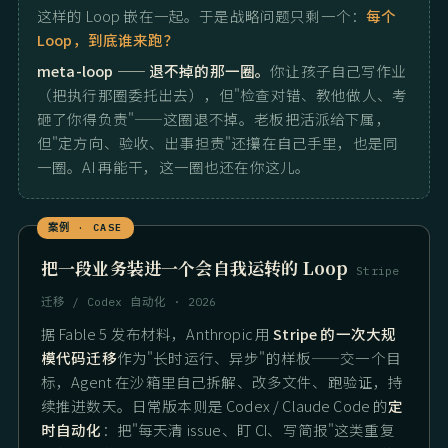
这样的 Loop 嵌在一起。于是战略问题只剩一个：
每个
Loop，到底谁来跑？
meta-loop —— 退不掉的那一圈。
你让孩子自己写作业
（把执行那圈委托出去），但"检查对错、教他做人、考
砸了你得负责"——这圈退不掉。老板把活派给下属，
但"定方向、验收、出事担责"还攥在自己手里，也是同
一圈。AI 再能干，这一圈也还在你这儿。
把一段业务装进一个会自我运转的 Loop
Stripe
迁移 / Codex 自动化 · 2026
据 Fable 5 发布材料，Anthropic 用
Stripe 的一次大规
模代码迁移
作为"长时运行、异步"的样板——交一个目
标，Agent 在沙箱里自己拆解、改多文件、跑验证，持
续推进数天。日常版本则是 Codex / Claude Code 的
定
时自动化
：把"每天清 issue、盯 CI、写简报"这类重复