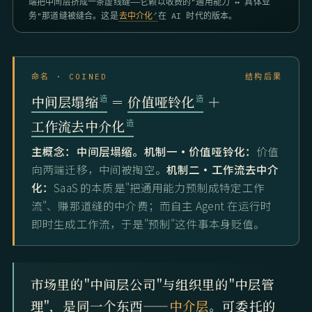
端把中间层挤成一条虚线缝——它赖以收费的"通用能力 ↔ 具体业
务"那道缝被缝合。这是
去中介化
在 AI 时代的版本。
命名 · COINED
结构后果
中间层塌缩
＝
价值哑铃化
＋
工作流去中介化
主概念：中间层塌缩。机制一·价值哑铃化：
价值
向两端迁移，中间被掏空。
机制二·工作流去中介
化：
SaaS 的本质是"把通用能力预制成特定工作
流"、赚那道缝的中介费；而自主 Agent 在运行时
即时生成工作流，于是"预制"这件事本身贬值。
市场里的"中间层公司"与组织里的"中层管
理"，是同一个东西——
中介层
。可委托的