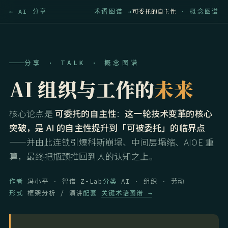
可委托的自主性
← AI 分享
术语图谱 →
· 概念图谱
分享 · TALK · 概念图谱
AI 组织与工作的
未来
核心论点是
可委托的自主性
：
这一轮技术变革的核心
突破，是 AI 的自主性提升到「可被委托」的临界点
——并由此连锁引爆科斯崩塌、中间层塌缩、AIOE 重
算，最终把瓶颈推回到人的认知之上。
作者
冯小平 · 智谱 Z-Lab
分类
AI · 组织 · 劳动
形式
框架分析 / 演讲
配套
关键术语图谱 →