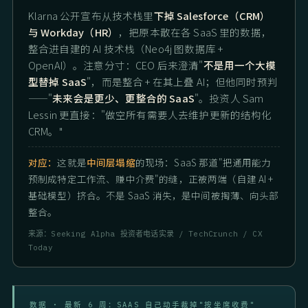
Klarna 公开宣布从技术栈里
下掉 Salesforce（CRM）
与 Workday（HR）
，把原本散在各 SaaS 里的数据，
整合进自建的 AI 技术栈（Neo4j 图数据库 +
OpenAI）。注意分寸：CEO 后来澄清"
不是用一个大模
型替掉 SaaS
"，而是整合 + 在其上叠 AI；但他同时预判
——"
未来会是更少、更整合的 SaaS
"。投资人 Sam
Lessin 更直接："做空所有需要人去维护更新的结构化
CRM。"
对应：
这就是
中间层塌缩
的现场：SaaS 那道"把通用能力
预制成特定工作流、赚中介费"的缝，正被两端（自建 AI +
基础模型）挤合。不是 SaaS 消失，是中间被掏薄、向头部
整合。
来源：Seeking Alpha 投资者电话实录 / TechCrunch / CX
Today
数据 · 最新 6 周：SAAS 自己动手裁掉"按坐席收费"