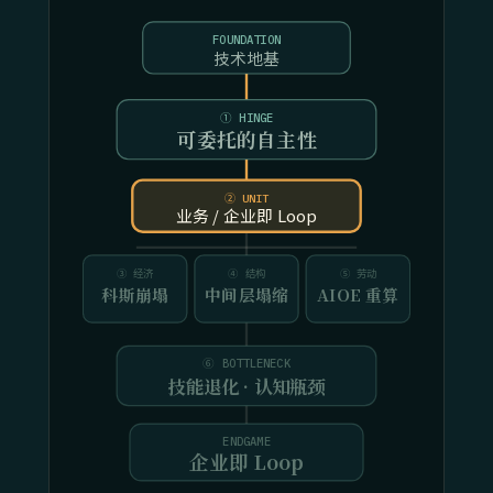
FOUNDATION
技术地基
① HINGE
可委托的自主性
② UNIT
业务 / 企业即 Loop
③ 经济
④ 结构
⑤ 劳动
科斯崩塌
中间层塌缩
AIOE 重算
⑥ BOTTLENECK
技能退化 · 认知瓶颈
ENDGAME
企业即 Loop