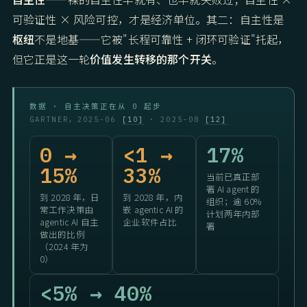
可验证性 × 风险可控，才是经济单位。其二：自主性是
枢纽
不是地基——它被"长程可靠性 + 闭环可验证"托起，
但它正是这一轮
价值发生转移的那个开关
。
数据 · 自主决策正在从 0 起步
GARTNER，2025-06
[10]
· 2025-08
[12]
0 →
<1 →
17%
15%
33%
当前已真正部
署 AI agent 的
到 2028 年，日
到 2028 年，内
组织；逾 60%
常工作决策由
嵌 agentic AI 的
计划两年内部
agentic AI 自主
企业软件占比
署
做出的比例
（2024 年为
0）
<5% → 40%