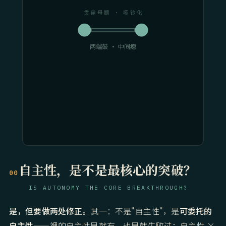
贯穿母题 · 哑铃化
两端鼓 · 中间瘪
自主性，是不是最核心的突破？
00
IS AUTONOMY THE CORE BREAKTHROUGH?
是，但要做两处修正。
其一：不是"自主性"，是
可委托的
自主性
——裸的自主性早就有、也早就失败过；自主性 ×