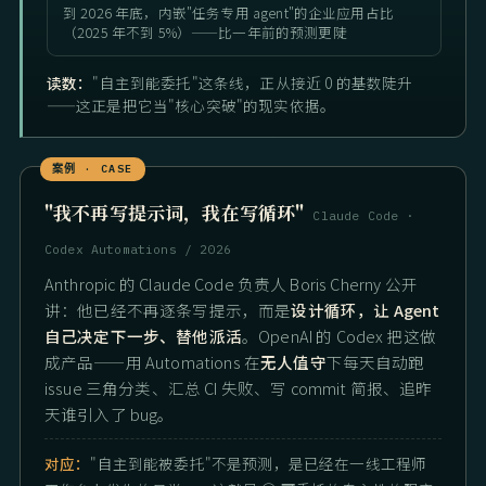
到 2026 年底，内嵌"任务专用 agent"的企业应用占比
（2025 年不到 5%）——比一年前的预测更陡
读数：
"自主到能委托"这条线，正从接近 0 的基数陡升
——这正是把它当"核心突破"的现实依据。
"我不再写提示词，我在写循环"
Claude Code ·
Codex Automations / 2026
Anthropic 的 Claude Code 负责人 Boris Cherny 公开
讲：他已经不再逐条写提示，而是
设计循环，让 Agent
自己决定下一步、替他派活
。OpenAI 的 Codex 把这做
成产品——用 Automations 在
无人值守
下每天自动跑
issue 三角分类、汇总 CI 失败、写 commit 简报、追昨
天谁引入了 bug。
对应：
"自主到能被委托"不是预测，是已经在一线工程师