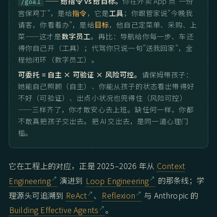
—— 给指令 vs 给目标。
你在外卖 App 点"一份
/goal
宫保鸡丁"，是给
指令
，它是
工具
；你跟管家说"今晚我
请客，你看着办"，是给
目标
，他自己定菜单、采购、上
菜——这才是
数字员工
。再比：导航给你每一步、车还
得你自己开（工具）；代驾你只说一句"送我回家"，全
程他闭环（数字员工）。
可委托 = 自主 × 可验证 × 风险可控。
请保姆带孩子：
她能自己照顾（自主）、你能从孩子的状态看出带得好
不好（可验证）、出点小状况也兜得住（风险可控）
——三样齐了，你才敢安心去上班。缺任何一样，你都
不敢真把孩子交出去。把 AI 交出去，是同一道心理门
槛。
它在工程上的对应，正是 2025–2026 年从
Context
Engineering
演进到
Loop Engineering
的那条线；学
理源头可追溯到
ReAct
、
Reflexion
与 Anthropic 的
Building Effective Agents
。