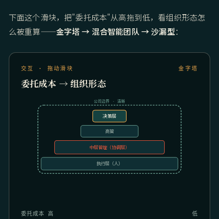
下面这个滑块，把"委托成本"从高拖到低，看组织形态怎
么被重算——
金字塔 → 混合智能团队 → 沙漏型
：
交互 · 拖动滑块
金字塔
委托成本 → 组织形态
公司边界 · 清晰
决策层
高管
中层管理（协调层）
执行层（人）
委托成本 高
低