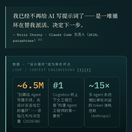
我已经不再给 AI 写提示词了——是一堆循
环在替我派活、决定下一步。
— Boris Cherny · Claude Code 负责人（2026，
[1]
paraphrase）
数据 · "设计循环"成为新杠杆点
LOOP / CONTEXT ENGINEERING
[1]
[2]
~6.5M
#1
~15×
"别再给 Agent
Cognition 称上
多 Agent 系统
写提示词，去
下文工程已
相比单轮对话
设计派活给它
是"构建 Agent
的 token 消耗
的循环"——该
工程师的第一
倍数
贴几天内浏览
要务"
（Anthropic）
量（2026-06）