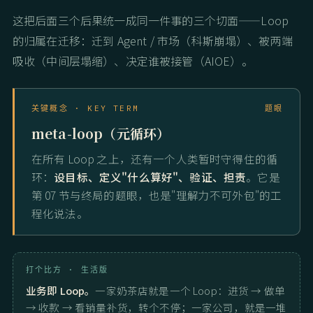
这把后面三个后果统一成同一件事的三个切面——Loop
的归属在迁移：迁到 Agent / 市场（科斯崩塌）、被两端
吸收（中间层塌缩）、决定谁被接管（AIOE）。
关键概念 · KEY TERM
题眼
meta-loop（元循环）
在所有 Loop 之上，还有一个人类暂时守得住的循
环：
设目标、定义"什么算好"、验证、担责
。它是
第 07 节与终局的题眼，也是"理解力不可外包"的工
程化说法。
打个比方 · 生活版
业务即 Loop。
一家奶茶店就是一个 Loop：进货 → 做单
→ 收款 → 看销量补货，转个不停；一家公司，就是一堆