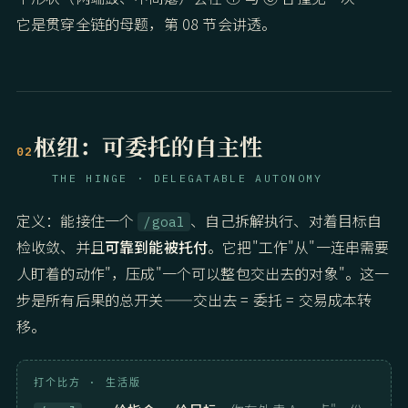
它是贯穿全链的母题，第 08 节会讲透。
枢纽：可委托的自主性
02
THE HINGE · DELEGATABLE AUTONOMY
定义：能接住一个
、自己拆解执行、对着目标自
/goal
检收敛、并且
可靠到能被托付
。它把"工作"从"一连串需要
人盯着的动作"，压成"一个可以整包交出去的对象"。这一
步是所有后果的总开关——交出去 = 委托 = 交易成本转
移。
打个比方 · 生活版