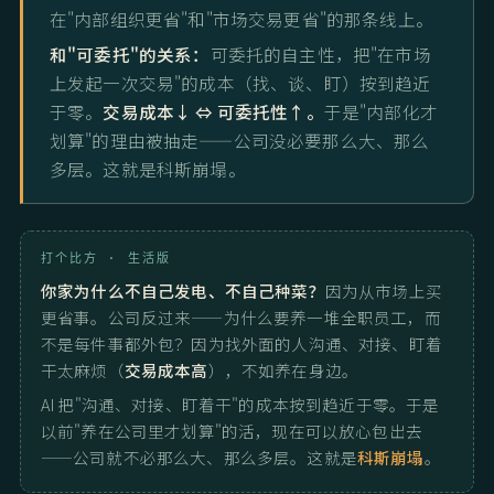
在"内部组织更省"和"市场交易更省"的那条线上。
和"可委托"的关系：
可委托的自主性，把"在市场
上发起一次交易"的成本（找、谈、盯）按到趋近
于零。
交易成本↓ ⇔ 可委托性↑。
于是"内部化才
划算"的理由被抽走——公司没必要那么大、那么
多层。这就是科斯崩塌。
打个比方 · 生活版
你家为什么不自己发电、不自己种菜？
因为从市场上买
更省事。公司反过来——为什么要养一堆全职员工，而
不是每件事都外包？因为找外面的人沟通、对接、盯着
干太麻烦（
交易成本高
），不如养在身边。
AI 把"沟通、对接、盯着干"的成本按到趋近于零。于是
以前"养在公司里才划算"的活，现在可以放心包出去
——公司就不必那么大、那么多层。这就是
科斯崩塌
。