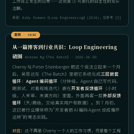
工作台上发生的日常——这就是 ① 可委托的自主性的现实
注脚。
来源：Addy Osmani《Loop Engineering》(2026)，见参考 [1]
从一篇博客到行业共识：Loop Engineering
破圈
Andrew Ng《The Batch》· 2026-06-30
Cherny 与 Peter Steinberger 把这个说法立起来一个月
后，吴恩达在《The Batch》里把它系统化成
三层嵌套
循环
：
Agent 编码循环
（分钟级，Agent 自己写代码、
跑测试、对着规格迭代）嵌在
开发者反馈循环
（小时
级，人来审、来调方向）里面，外面再套一层
外部反馈
循环
（天/周级，交给真实用户和数据）。到 7 月初，
这已被行业媒体称为"开发者把 AI 编码 Agent 设成循环
运转"的常态实践。
对应：
这不再是 Cherny 一个人的工作习惯，而是整个工程