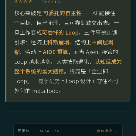
核心论点 · THESIS
核心突破是
可委托的自主性
——AI 能接住一
个目标、自己闭环、且可靠到敢交出去。一
旦工作变成
可委托的 Loop
，三件事被连锁
引爆：经济上
科斯崩塌
、结构上
中间层塌
缩
、劳动上
AIOE 重算
；而当 Agent 接管的
Loop 越来越多，人类技能退化、
认知反成为
整个系统的最大瓶颈
。终局是「企业即
Loop」：竞争优势 = Loop 设计 + 守住不可
外包的 meta-loop。
因果链 · CAUSAL MAP
滚动点亮 ▸